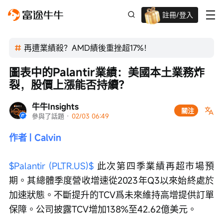
註冊/登入
迎新驚喜賞 股票/BTC等任你揀!
再遭業績殺？AMD績後重挫超17%！
圖表中的Palantir業績：美國本土業務炸
裂，股價上漲能否持續？
牛牛Insights
關注
參與了話題
 · 
02/03 06:49
作者 | Calvin
$Palantir (PLTR.US)$
 此次第四季業績再超市場預
期。其總體季度營收增速從2023年Q3以來始終處於
加速狀態。不斷提升的TCV爲未來維持高增提供訂單
保障。公司披露TCV增加138%至42.62億美元。