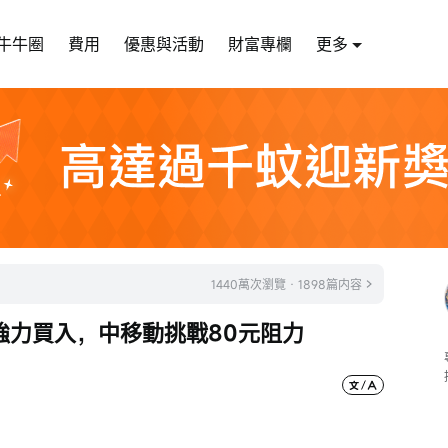
牛牛圈
費用
優惠與活動
財富專欄
更多
1440萬次瀏覽 · 1898篇内容
強力買入，中移動挑戰80元阻力