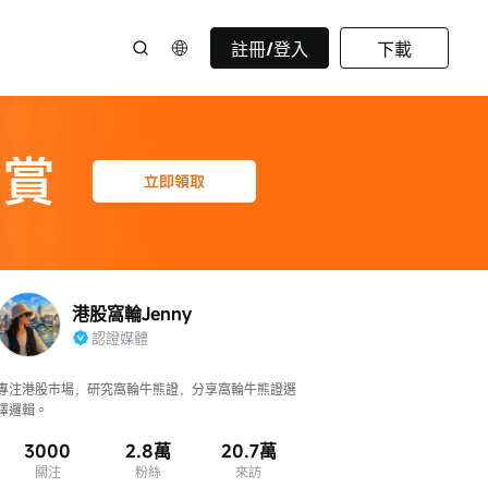
註冊/登入
下載
港股窩輪Jenny
認證媒體
專注港股市場，研究窩輪牛熊證，分享窩輪牛熊證選
擇邏輯。
3000
2.8萬
20.7萬
關注
粉絲
來訪