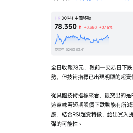
HK
00941
中國移動
78.350
+0.350
+0.45%
交易中
02/03 03:41
全日收報78元，較前一交易日下跌2
勢，但技術指標已出現明顯的超賣
從具體技術指標來看，最突出的是R
這意味著短期股價下跌動能有所減弱
應，結合RSI超賣特徵，給出買
彈的可能性。