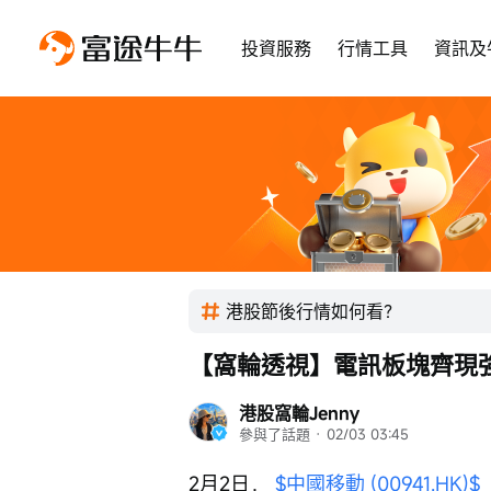
投資服務
行情工具
資訊及
港股節後行情如何看？
【窩輪透視】電訊板塊齊現
港股窩輪Jenny
參與了話題
 · 
02/03 03:45
2月2日， 
$中國移動 (00941.HK)$