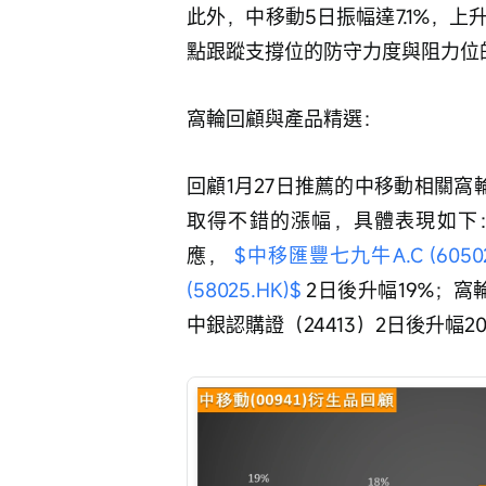
此外，中移動5日振幅達7.1%，
點跟蹤支撐位的防守力度與阻力位
窩輪回顧與產品精選：
回顧1月27日推薦的中移動相關
取得不錯的漲幅，具體表現如下：
應， 
$中移匯豐七九牛A.C (60502
(58025.HK)$
 2日後升幅19%；窩
中銀認購證（24413）2日後升