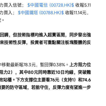
強力買入信號； 
$中國電信 (00728.HK)$
 收報5.11
力買入； 
$中國鐵塔 (00788.HK)$
 收報11.14元，
號。
回調，但技術指標均進入超賣區間，同步發出強
來技術性反彈，投資者可重點關注板塊整體的反
移動最新報78.3元，暫回彈0.38%。
上方阻力位
（阻力2），其中80元同時靠近10日均線，突破難
站穩。下方支撐位主要看76元（支持1）和74.6
重要的防守區域，若能守住，反彈力度有望進一步