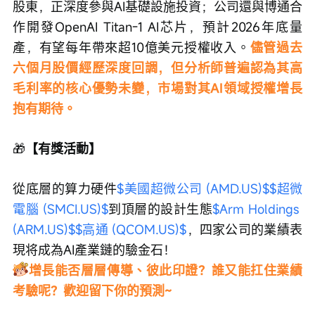
股東，正深度參與AI基礎設施投資；公司還與博通合
作開發OpenAI Titan-1 AI芯片，預計2026年底量
產，有望每年帶來超10億美元授權收入。
儘管過去
六個月股價經歷深度回調，但分析師普遍認為其高
毛利率的核心優勢未變，市場對其AI領域授權增長
抱有期待。
🎁
【有獎活動】
從底層的算力硬件
$美國超微公司 (AMD.US)$
$超微
電腦 (SMCI.US)$
到頂層的設計生態
$Arm Holdings 
(ARM.US)$
$高通 (QCOM.US)$
，四家公司的業績表
現将成為AI產業鏈的驗金石！
增長能否層層傳導、彼此印證？誰又能扛住業績
考驗呢？歡迎留下你的預測~