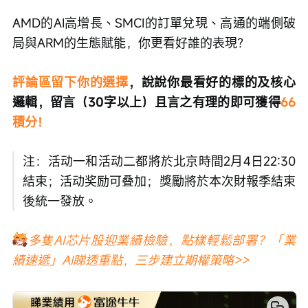
AMD的AI高增長、SMCI的訂單兌現、高通的端側破
局與ARM的生態賦能，你更看好誰的表現？
評論區留下你的選擇
，說說你最看好的標的及核心
邏輯，留言（30字以上）且言之有理的即可獲得
66
積分！
注：活动一和活动二都將於北京時間2月4日22:30
結束；活动奖励可叠加；獎勵將於本次財報季結束
後統一發放。
多隻AI芯片股迎業績檢驗，點樣輕鬆部署？「業
績速遞」AI睇透重點，三步建立期權策略>>