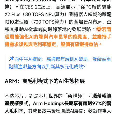
算）。
在CES 2026上，高通展示了從PC端的驍龍
X2 Plus（80 TOPS NPU算力）到機器人領域的躍龍
IQ10處理器（700 TOPS算力）的全場景AI布局，凸
顯其推動AI從雲端向邊緣落地的發展戰略。
若管
理層能強化AI終端與汽車長單的能見度，並維持手
機需求復甦與毛利率穩定，股價有望獲得重估。
向牛牛AI提問：高通聚焦端側AI破局，業績需重
點關注哪些方向以判斷其多元化成效？
ARM：高毛利模式下的AI生態拓展
不造芯片，卻是芯片世界的「架構師」。
憑藉輕資
產授權模式，Arm Holdings長期享有超過97%的驚
人毛利率，
其成長故事緊密圍繞AI展開：軟銀作為大