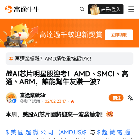
註冊/登入
迎新驚喜賞 股票/BTC等任你揀!
再遭業績殺？AMD績後重挫超17%！
🎁AI芯片明星股迎考！AMD、SMCI、高
通、ARM，誰能幫牛友賺一波？
富途業績Sir
關注
參與了話題
 · 
02/02 23:17
 · 
本周，美股AI芯片圈將迎來一波業績潮！
$美國超微公司 (AMD.US)$
 与
$超微電腦 