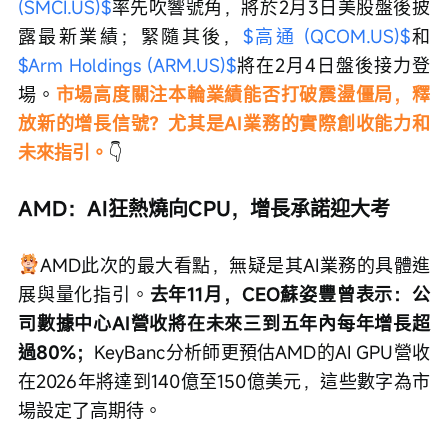
(SMCI.US)$
率先吹響號角，將於2月3日美股盤後披
露最新業績；緊隨其後，
$高通 (QCOM.US)$
和
$Arm Holdings (ARM.US)$
將在2月4日盤後接力登
場。
市場高度關注本輪業績能否打破震盪僵局，釋
放新的增長信號？尤其是AI業務的實際創收能力和
未來指引。
👇
AMD：AI狂熱燒向CPU，增長承諾迎大考
AMD此次的最大看點，無疑是其AI業務的具體進
展與量化指引。
去年11月，CEO蘇姿豐曾表示：公
司數據中心AI營收將在未來三到五年內每年增長超
過80%；
KeyBanc分析師更預估AMD的AI GPU營收
在2026年將達到140億至150億美元，這些數字為市
場設定了高期待。