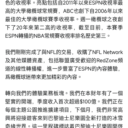
色的收視率。亮點包括自2011年以來ESPN收視率最
高的大學橄欖球常規賽，ABC也創下自2006年以來
最佳的大學橄欖球賽季收視率。週一橄欖球之夜創
下了20年來第二高的收視率，截至目前，本賽季
ESPN轉播的NBA常規賽收視率排名歷史第三。
我們剛剛完成了與NFL的交易，收購了NFL Network
及其他媒體資產，包括聯盟廣受歡迎的RedZone頻
道的線性轉播權，進一步豐富了ESPN的內容體驗，
爲橄欖球迷帶來更加精彩的內容。
轉向我們的體驗業務板塊。我們在本財年有了一個
堅實的開端，季度收入首次超過$100億。我們正在
每個主題公園推進擴建項目，下個月，我們非常高
興將迎接遊客來到巴黎迪士尼樂園全新打造的冰雪
奇緣世界。這一里程碑標誌着巴黎迪士尼樂園開啓