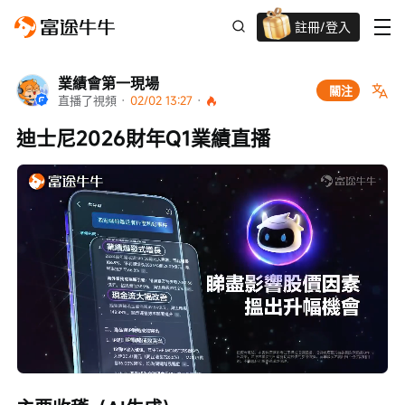
註冊/登入
新客限時
高達過千蚊獎賞
業績會第一現場
關注
直播了視頻
 · 
02/02 13:27
 · 
迪士尼2026財年Q1業績直播
Loaded
:
Progress
:
取
0%
0%
消
/
播
靜
放
音
速
度