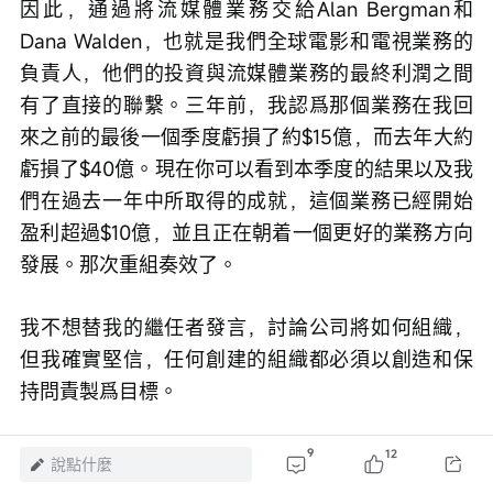
因此，通過將流媒體業務交給Alan Bergman和
Dana Walden，也就是我們全球電影和電視業務的
負責人，他們的投資與流媒體業務的最終利潤之間
有了直接的聯繫。三年前，我認爲那個業務在我回
來之前的最後一個季度虧損了約$15億，而去年大約
虧損了$40億。現在你可以看到本季度的結果以及我
們在過去一年中所取得的成就，這個業務已經開始
盈利超過$10億，並且正在朝着一個更好的業務方向
發展。那次重組奏效了。
我不想替我的繼任者發言，討論公司將如何組織，
但我確實堅信，任何創建的組織都必須以創造和保
持問責製爲目標。
Hugh Johnston
9
12
說點什麼