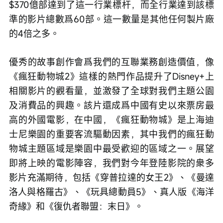
$370億部達到了這一行業標杆，而全行業達到該標
準的影片總數爲60部。這一數量是其他任何製片廠
的4倍之多。
優秀的故事創作會爲我們的互聯業務創造價值，像
《瘋狂動物城2》這樣的熱門作品提升了Disney+上
相關影片的觀看量，並激發了全球對我們主題公園
及消費品的興趣。該片還成爲中國有史以來票房最
高的外國電影，在中國，《瘋狂動物城》是上海迪
士尼樂園的重要客流驅動因素，其中我們的瘋狂動
物城主題區域是樂園中最受歡迎的區域之一。展望
即將上映的電影陣容，我們對今年登陸影院的衆多
影片充滿期待，包括《穿普拉達的女王2》、《曼達
洛人與格羅古》、《玩具總動員5》、真人版《海洋
奇緣》和《復仇者聯盟：末日》。