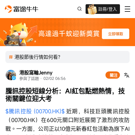
註冊/登入
迎新驚喜賞 股票/BTC等任你揀!
港股節後行情如何看？
港股窩輪Jenny
關注
參與了話題
 · 
02/02 06:56
騰訊控股短線分析：AI紅包點燃熱情，技
術關鍵位迎大考
$騰訊控股 (00700.HK)$
 近期，科技巨頭騰訊控股
（00700.HK）在600元關口附近展開了激烈的攻防
戰。一方面，公司正以10億元新春紅包活動為旗下AI