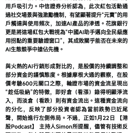
用戶吸引力。中信證券分析認為，此次紅包活動通
過社交場景與強激勵機制，有望顯著提升“元寶”的用
戶觸達與使用頻次，加速AI產品的滲透。花旗銀行
更是將這場紅包大戰視為“中國AI助手邁向全民級應
用拐點的重要驗證窗口”，其成敗關乎能否在未來的
AI生態競爭中搶佔先機。
與火熱的AI行銷形成對比的，是股價的持續調整和
部分資金的謹慎態度。根據摩根大通的觀察，在股
價考驗600元關口之際，輪證市場的資金流呈現出
“趁低吸納”的特徵，即好倉（看漲）錄得明顯淨流
入，而淡倉（看跌）則有資金流出。這種資金流向
的分化，反映了部分投資者認為當前跌勢已近尾
聲，開始進行左側佈局。不過，正如1月22日 【港
股Podcast】 主持人Simon所提醒，儘管有技術反