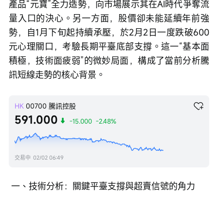
產品“元寶”全力造勢，向市場展示其在AI時代爭奪流
量入口的決心。另一方面，股價卻未能延續年前強
勢，自1月下旬起持續承壓，於2月2日一度跌破600
元心理關口，考驗長期平臺底部支撐。這一“基本面
積極，技術面疲弱”的微妙局面，構成了當前分析騰
訊短線走勢的核心背景。
HK
00700
騰訊控股
591.000
-15.000
-2.48%
交易中
02/02 06:49
 一、技術分析：關鍵平臺支撐與超賣信號的角力