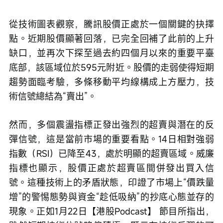
從技術圖表觀察，騰訊股價正處於一個關鍵的抉擇
點。近期股價顯著回落，已完全回補了此前的上升
缺口，並再次下探至過去約四個月以來的重要平臺
底部，該區域位於595元附近。股價的走弱使得短期
趨勢面臨考驗，多條移動平均線構成上方壓力，技
術信號總結為“賣出”。
然而，多個震盪指標正發出強烈的超賣與潛在的反
彈信號，這是當前市場的重要看點。14日相對強弱
指數（RSI）已降至43，處於明顯的超賣區域。威廉
指標也顯示，股價正處於超賣區間併發出買入信
號。這種技術上的矛盾狀態，印證了市場上“價跌量
增”的警惕態勢與資金“趁低吸納”的抄底心態並存的
現象。正如1月22日【港股Podcast】 節目所指出，