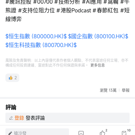
#騰訊控股 #00700 #技術分析 #AI應用 #窩輪 #牛
熊證 #支持位阻力位 #港股Podcast #春節紅包 #短
線博弈
$恒生指數 (800000.HK)$
$國企指數 (800100.HK)$
$恒生科技指數 (800700.HK)$
風險及免責聲明：以上內容僅代表作者個人觀點，不代表富途任何立場，亦不
構成任何投資建議，富途對此不作任何保證與承諾。
更多信息
2
瀏覽 13萬
舉報
評論
登錄
發表評論
2
10
搶沙發