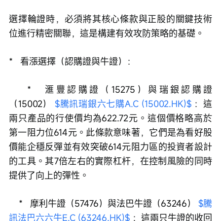
選擇輪證時，必須將其核心條款與正股的關鍵技術
位進行精密關聯，這是構建有效攻防策略的基礎。
*   看漲選擇（認購證與牛證）：
    *   滙豐認購證（15275）與瑞銀認購證
（15002） 
$騰訊瑞銀六七購A.C (15002.HK)$
 ：這
兩只產品的行使價均為622.72元。這個價格略高於
第一阻力位614元。此條款意味著，它們是為看好股
價能企穩反彈並有效突破614元阻力區的投資者設計
的工具。其7倍左右的實際杠杆，在控制風險的同時
提供了向上的彈性。
    *   摩利牛證（57476）與法巴牛證（63246） 
$騰
訊法巴六六牛E.C (63246.HK)$
 ：這兩只牛證的收回