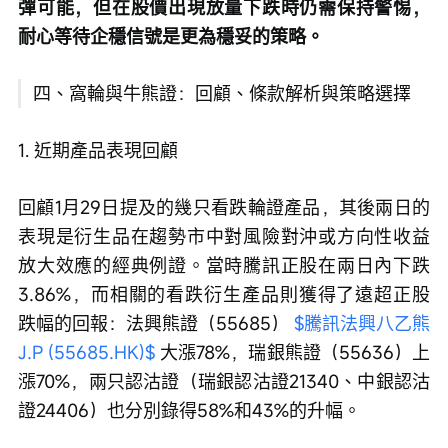
彈可能，但在股價出現放量下跌時仍需保持警惕，
耐心等待企穩信號是更為穩妥的策略。
四、窩輪與牛熊證：回顧、條款解析與策略選擇
1. 近期產品表現回顧
回顧1月29日提及的幾只看跌輪證產品，其後兩日的
表現是衍生品在趨勢市中對風險對沖或方向性收益
放大效應的經典例證。當時騰訊正股在兩日內下跌
3.86%，而相關的看跌衍生產品則獲得了遠超正股
跌幅的回報：法興熊證（55685） 
$騰訊法興八乙熊
J.P (55685.HK)$
 大漲78%，瑞銀熊證（55636）上
漲70%，兩只認沽證（瑞銀認沽證21340、中銀認沽
證24406）也分別錄得58%和43%的升幅。