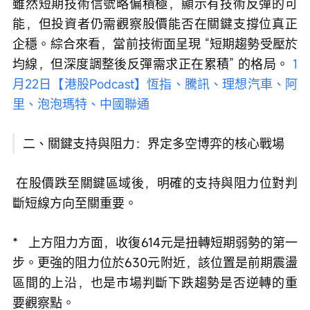
雖然短期技術信號略偏積極，顯示有技術反彈的可
能，但投資者仍需觀察股價能否在關鍵支撐位真正
企穩。綜合來看，當前技術面呈現 “短期趨勢受壓於
均線，但深度調整後反彈需求正在累積” 的格局。 
1
月22日【港股Podcast】恆指、騰訊、理想汽車、阿
里、泡泡瑪特、中國聯通
二、關鍵支持與阻力：界定多空博弈的核心戰場
 在股價跌至關鍵區域後，明確的支持與阻力位對判
斷短線方向至關重要。 
*   上方阻力方面，收復614元是扭轉短期弱勢的第一
步。更強的阻力位於630元附近，該位置是前期震盪
區間的上沿，也是市場判斷下跌趨勢是否逆轉的重
要觀察點。