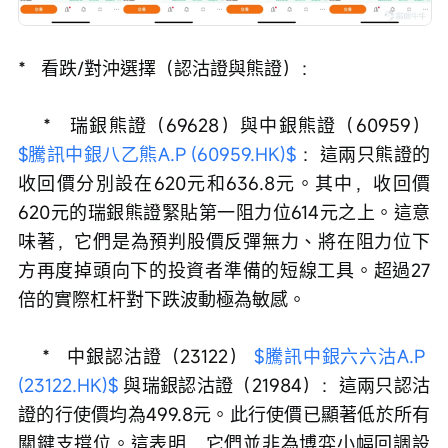
*   看跌/對沖選擇（認沽證與熊證）：
    *   瑞銀熊證（69628）與中銀熊證（60959） 
$騰訊中銀八乙熊A.P (60959.HK)$
 ：這兩只熊證的
收回價分別設在620元和636.8元。其中，收回價
620元的瑞銀熊證緊貼第一阻力位614元之上。這意
味著，它們是為預判股價反彈無力、將在阻力位下
方再度掉頭向下的投資者準備的短線工具。超過27
倍的實際杠杆對下跌波動極為敏感。
    *   中銀認沽證（23122） 
$騰訊中銀六六沽A.P 
(23122.HK)$
 與瑞銀認沽證（21984）：這兩只認沽
證的行使價均為499.8元。此行使價已顯著低於所有
關鍵支撐位。這表明，它們並非為博弈小幅回調設