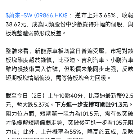
$蔚來-SW (09866.HK)$
 ：逆市上升3.65%，收報
38.62元，成為同類股份中少數錄得升幅的個股，與
板塊整體弱勢形成反差。
整體來看，新能源車板塊當日普遍受壓，市場對該
板塊態度趨於謹慎，比亞迪、吉利汽車、小鵬汽車
雖均獲技術買入信號，但股價未能同步走强，反映
短期板塊情緒偏淡，需等待板塊合力回暖。
截至今日（2日）上午10點40分，比亞迪最新報92.5
元，暫大跌5.37%。
下方進一步支撐可關注91.3元。
阻力位方面，短期第一阻力為101.5元，需有效突破
才能緩解短期偏弱走勢，突破後可進一步看105元阻
力位；此外，上升概率為55%，略高於五成，反映