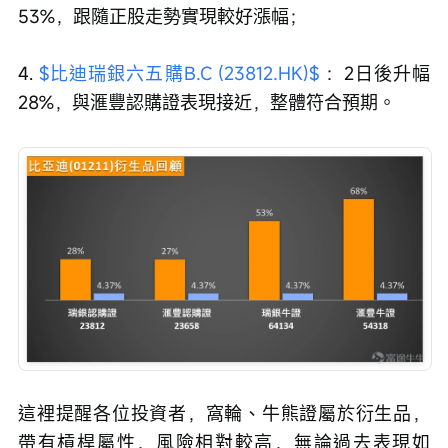
53%，跟隨正股走勢實現較好漲幅；
4. 
$比迪瑞銀六五購B.C (23812.HK)$
 ：2日後升幅
28%，與滙豐認購證表現接近，整體符合預期。
這裡提醒各位投資者，窩輪、牛熊證屬於衍生品，
帶有槓桿屬性，風險相對較高，無論過去表現如