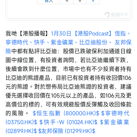
我哋【港股播報】
1月30日【港股Podcast】恆指、
寧德時代、快手、紫金礦業、比亞迪股份、 友邦保
險
中都有點評比亞迪：股價已跌破保利加通道日線
圖中線位置，有投資者詢問，若比亞迪繼續下跌，
後續會跌到什麼位置，市場中也有不少投資者持有
比亞迪的熊證產品，目前已有投資者持有收回價106
元的熊證。對於想佈局比亞迪熊證的投資者，建議
優先選擇收回價在105元以上的產品，如106元及更
高價位的標的，可有效規避股價反彈觸及收回條款
的風險。 
$恒生指數 (800000.HK)$
$寧德時代 
(03750.HK)$
$快手-W (01024.HK)$
$紫金礦業 
(02899.HK)$
$友邦保險 (01299.HK)$