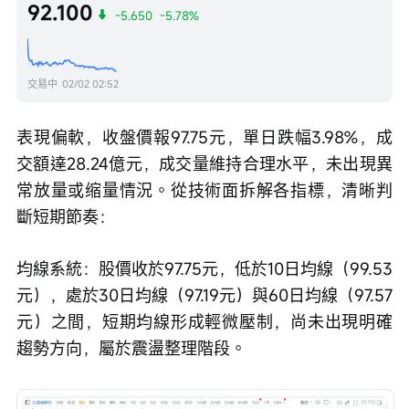
92.100
-5.650
-5.78%
交易中
02/02 02:52
表現偏軟，收盤價報97.75元，單日跌幅3.98%，成
交額達28.24億元，成交量維持合理水平，未出現異
常放量或缩量情況。從技術面拆解各指標，清晰判
斷短期節奏：
均線系統：股價收於97.75元，低於10日均線（99.53
元），處於30日均線（97.19元）與60日均線（97.57
元）之間，短期均線形成輕微壓制，尚未出現明確
趨勢方向，屬於震盪整理階段。