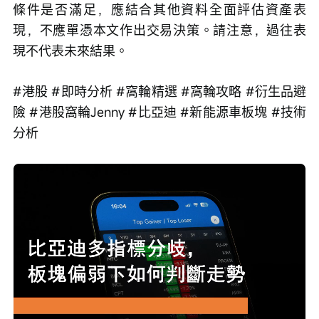
條件是否滿足，應結合其他資料全面評估資產表
現，不應單憑本文作出交易決策。請注意，過往表
現不代表未來結果。
#港股 #即時分析 #窩輪精選 #窩輪攻略 #衍生品避
險 #港股窩輪Jenny #比亞迪 #新能源車板塊 #技術
分析
Loaded
:
Progress
:
取
0%
0%
消
/