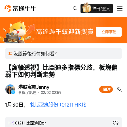
註冊/登入
新客限時
高達過千蚊獎賞
港股節後行情如何看？
【窩輪透視】比亞迪多指標分歧，板塊偏
弱下如何判斷走勢
港股窩輪Jenny
關注
參與了話題
 · 
02/02 02:59
1月30日， 
$比亞迪股份 (01211.HK)$
HK
01211
比亞迪股份