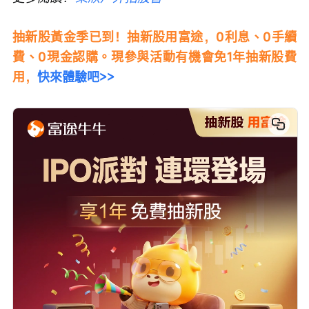
抽新股黃金季已到！抽新股用富途，0利息、0手續
費、0現金認購。現參與活動有機會免1年抽新股費
用，
快來體驗吧>>