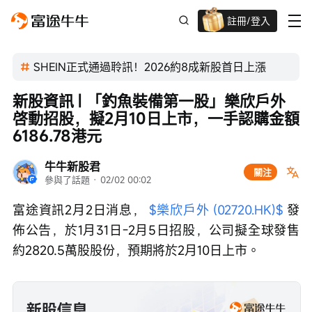
註冊/登入
迎新驚喜賞 股票/BTC等任你揀!
SHEIN正式通過聆訊！2026約8成新股首日上漲
新股資訊 | 「釣魚裝備第一股」樂欣戶外
啓動招股，擬2月10日上市，一手認購金額
6186.78港元
牛牛新股君
關注
參與了話題
 · 
02/02 00:02
富途資訊2月2日消息， 
$樂欣戶外 (02720.HK)$
 發
佈公告，於1月31日-2月5日招股，公司擬全球發售
約2820.5萬股股份，預期將於2月10日上市。