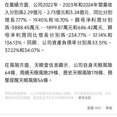
在業績方面，公司2022年、2023年和2024年營業收
入分別爲2.29億元、2.73億元和3.24億元，同比分別
增長7.77%、19.45%和18.70%。歸母淨利潤分別
爲-3888.45萬元、-1899.87萬元和686.42萬元，歸
母淨利潤同比增長分別爲-234.77%、51.14%和
136.13%。同期，公司資產負債率分別爲33.51%、
37.22%和34.07%。
在風險方面，天眼查信息顯示，公司自身天眼風險
64條，周邊天眼風險29條，歷史天眼風險178條，預
警提醒天眼風險56條。
風險及免責聲明：以上內容僅代表作者個人觀點，不代表富途任何立場，亦不
構成任何投資建議，富途對此不作任何保證與承諾。
更多信息
瀏覽 443
舉報