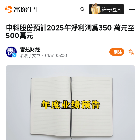
註冊/登入
新客限時
高達過千蚊獎賞
申科股份預計2025年淨利潤爲350 萬元至 
500萬元
雷达财经
關注
發表了文章
 · 
01/31 05:00