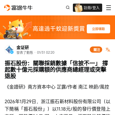
註冊/登入
迎新驚喜賞 股票/BTC等任你揀!
金证研
關注
發表了動態
 · 
01/31 02:20
振石股份：關聯採銷數據「信披不一」 撐
起數十億元採購額的供應商總經理或突擊
退股
《金證研》南方資本中心 芷露/作者 南江 映蔚/風控
2026年1月29日，浙江振石新材料股份有限公司（以
下簡稱「振石股份」）以11.18元/股的發行價登陸上