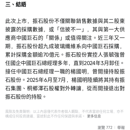
三、結語
此次上市，振石股份不僅關聯銷售數據與其二股東
披露的採購數據，或「信披不一」，其與第一大供
應商中國巨石的「關係」或值得關注。近三年又一
期，振石股份超九成玻璃纖維系向中國巨石採購，
累計採購金額逾70億元。振石股份實控人張毓強曾
任國企中國巨石總經理多年，直到2024年3月卸任。
接任中國巨石總經理一職的楊國明，曾間接持股振
石股份。2025年6月至7月，楊國明陸續將其持有振
石集團、桐鄉澤石股權對外轉讓，從而間接退出對
振石股份的持股。
風險及免責聲明：以上內容僅代表作者個人觀點，不代表富途任何立場，亦不
構成任何投資建議，富途對此不作任何保證與承諾。
更多信息
瀏覽 772
舉報