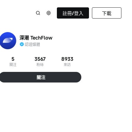
註冊/登入
下載
深潮 TechFlow
認證媒體
5
3567
8933
關注
粉絲
來訪
關注