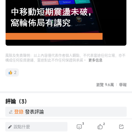
Loaded
:
Progress
:
取
0%
0%
消
/
播
靜
放
音
速
度
風險及免責聲明：以上內容僅代表作者個人觀點，不代表富途任何立場，亦不
構成任何投資建議，富途對此不作任何保證與承諾。
更多信息
2
瀏覽 9.6萬
舉報
評論（3）
登錄
發表評論
3
2
說點什麼