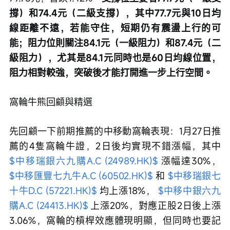
撐）和74.4元（二級支撐），其中77.7元與10日均
線距離不遠，若能守住，短期仍有震盪上行的可
能；阻力位則關注84.1元（一級阻力）和87.4元（二
級阻力），尤其是84.1元同時也是60日均線位置，
阻力相對較強，突破後才能打開進一步上行空間。
窩輪牛熊回顧與精選
先回顧一下前期推薦的中移動窩輪表現：1月27日推
薦的4隻窩輪牛證，2日後均實現不錯漲幅，其中 
$中移瑞銀六九購A.C (24989.HK)$
 漲幅達30%， 
$中移匯豐七九牛A.C (60502.HK)$
 和 
$中移瑞銀七
十牛D.C (57221.HK)$
 均上漲18%， 
$中移中銀六九
購A.C (24413.HK)$
 上漲20%，對應正股2日後上漲
3.06%，窩輪的槓桿效應體現明顯，但同時也要記