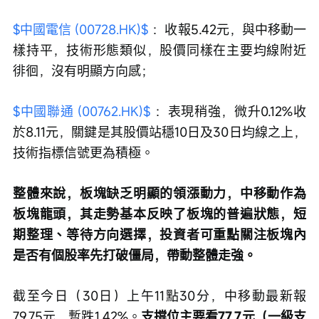
$中國電信 (00728.HK)$
 ：收報5.42元，與中移動一
樣持平，技術形態類似，股價同樣在主要均線附近
徘徊，沒有明顯方向感；
$中國聯通 (00762.HK)$
 ：表現稍強，微升0.12%收
於8.11元，關鍵是其股價站穩10日及30日均線之上，
技術指標信號更為積極。
整體來說，板塊缺乏明顯的領漲動力，中移動作為
板塊龍頭，其走勢基本反映了板塊的普遍狀態，短
期整理、等待方向選擇，投資者可重點關注板塊內
是否有個股率先打破僵局，帶動整體走強。
截至今日（30日）上午11點30分，中移動最新報
79.75元，暫跌1.42%。
支撐位主要看77.7元（一級支