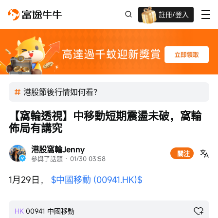
註冊/登入
新客限時
高達過千蚊獎賞
港股節後行情如何看？
【窩輪透視】中移動短期震盪未破，窩輪
佈局有講究
港股窩輪Jenny
關注
參與了話題
 · 
01/30 03:58
1月29日， 
$中國移動 (00941.HK)$
HK
00941
中國移動