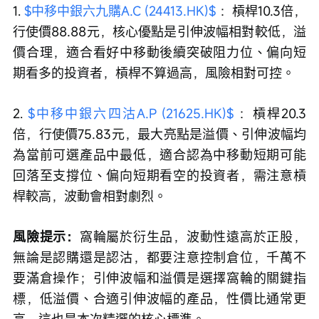
1. 
$中移中銀六九購A.C (24413.HK)$
 ：槓桿10.3倍，
行使價88.88元，核心優點是引伸波幅相對較低，溢
價合理，適合看好中移動後續突破阻力位、偏向短
期看多的投資者，槓桿不算過高，風險相對可控。
2. 
$中移中銀六四沽A.P (21625.HK)$
 ：槓桿20.3
倍，行使價75.83元，最大亮點是溢價、引伸波幅均
為當前可選產品中最低，適合認為中移動短期可能
回落至支撐位、偏向短期看空的投資者，需注意槓
桿較高，波動會相對劇烈。
風險提示：
窩輪屬於衍生品，波動性遠高於正股，
無論是認購還是認沽，都要注意控制倉位，千萬不
要滿倉操作；引伸波幅和溢價是選擇窩輪的關鍵指
標，低溢價、合適引伸波幅的產品，性價比通常更
高，這也是本次精選的核心標準。