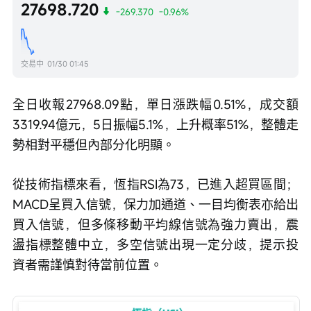
27698.720
-269.370
-0.96%
交易中
01/30 01:45
全日收報27968.09點，單日漲跌幅0.51%，成交額
3319.94億元，5日振幅5.1%，上升概率51%，整體走
勢相對平穩但內部分化明顯。
從技術指標來看，恆指RSI為73，已進入超買區間；
MACD呈買入信號，保力加通道、一目均衡表亦給出
買入信號，但多條移動平均線信號為強力賣出，震
盪指標整體中立，多空信號出現一定分歧，提示投
資者需謹慎對待當前位置。