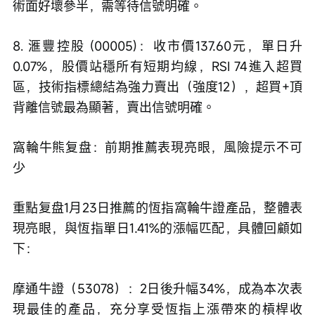
術面好壞參半，需等待信號明確。
8. 滙豐控股 (00005)：收市價137.60元，單日升
0.07%，股價站穩所有短期均線，RSI 74進入超買
區，技術指標總結為強力賣出（強度12），超買+頂
背離信號最為顯著，賣出信號明確。
窩輪牛熊复盘：前期推薦表現亮眼，風險提示不可
少
重點复盘1月23日推薦的恆指窩輪牛證產品，整體表
現亮眼，與恆指單日1.41%的漲幅匹配，具體回顧如
下：
摩通牛證（53078）：2日後升幅34%，成為本次表
現最佳的產品，充分享受恆指上漲帶來的槓桿收