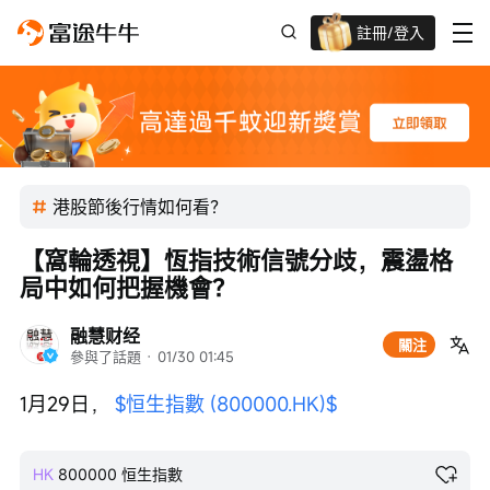
註冊/登入
迎新驚喜賞 股票/BTC等任你揀!
港股節後行情如何看？
【窩輪透視】恆指技術信號分歧，震盪格
局中如何把握機會？
融慧财经
關注
參與了話題
 · 
01/30 01:45
1月29日， 
$恒生指數 (800000.HK)$
HK
800000
恒生指數