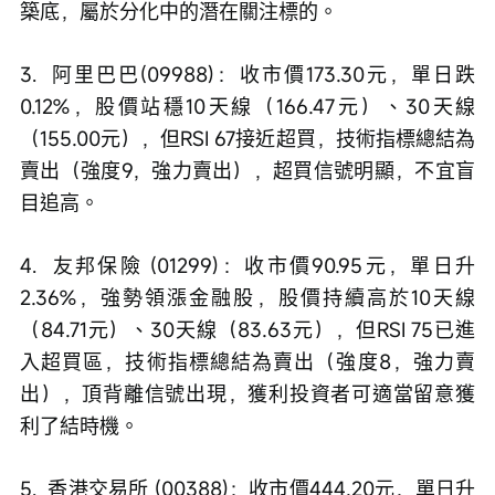
築底，屬於分化中的潛在關注標的。
3.  阿里巴巴(09988)：收市價173.30元，單日跌
0.12%，股價站穩10天線（166.47元）、30天線
（155.00元），但RSI 67接近超買，技術指標總結為
賣出（強度9，強力賣出），超買信號明顯，不宜盲
目追高。
4.  友邦保險 (01299)：收市價90.95元，單日升
2.36%，強勢領漲金融股，股價持續高於10天線
（84.71元）、30天線（83.63元），但RSI 75已進
入超買區，技術指標總結為賣出（強度8，強力賣
出），頂背離信號出現，獲利投資者可適當留意獲
利了結時機。
5.  香港交易所 (00388)：收市價444.20元，單日升