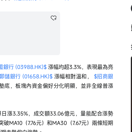
銀行 (03988.HK)$
 漲幅均超3.3%，表現最為亮
郵儲銀行 (01658.HK)$
 漲幅相對溫和， 
$招商銀
的漲幅墊底，板塊內資金偏好分化明顯，並非全線普漲
單日漲3.35%，成交額33.06億元，量能配合漲勢
A10（7.76元）和MA30（7.67元）兩條短期