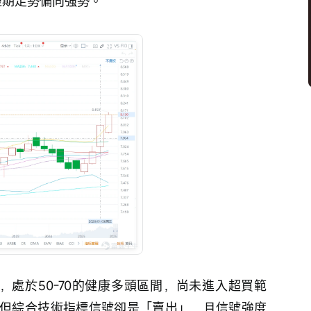
，短期走勢偏向強勢。
6，處於50-70的健康多頭區間，尚未進入超買範
但綜合技術指標信號卻是「賣出」，且信號強度