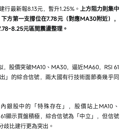
行最新報8.13元，暫升1.25%。
上方阻力則集中
元；下方第一支撐位在7.78元（對應MA30附近），
.78-8.25元區間震盪整理。
股價突破MA10、MA30，逼近MA60，RSI 61
出」的綜合信號，兩大國有行技術面節奏幾乎同
日）內銀股中的「特殊存在」，股價站上MA10、
SI 61顯示買盤積極，綜合信號為「中立」，但信號
分歧比建行更為突出。