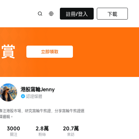
註冊/登入
下載
港股窩輪Jenny
認證媒體
專注港股市場，研究窩輪牛熊證，分享窩輪牛熊證選
擇邏輯。
3000
2.8萬
20.7萬
關注
粉絲
來訪