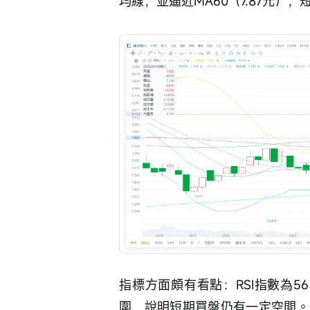
均線，並逼近MA60（7.87元）
指標方面頗有看點：RSI指數為5
圍，說明短期買盤仍有一定空間。