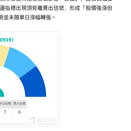
盪指標出現頂背離賣出信號，形成「股價強漲但
勢並未隨單日漲幅轉強。