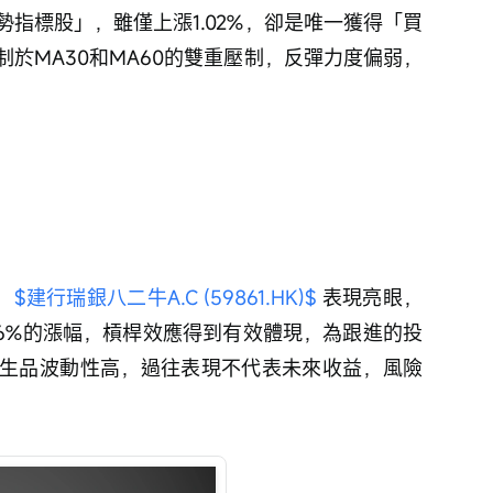
勢指標股」，雖僅上漲1.02%，卻是唯一獲得「買
於MA30和MA60的雙重壓制，反彈力度偏弱，
 
$建行瑞銀八二牛A.C (59861.HK)$
 表現亮眼，
66%的漲幅，槓桿效應得到有效體現，為跟進的投
生品波動性高，過往表現不代表未來收益，風險