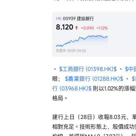
HK
00939
建設銀行
8.120
+0.090
+1.12%
交易中
01/29 03:32
、 
$工商銀行 (01398.HK)$
 、 
$中國
眼； 
$農業銀行 (01288.HK)$
 、 
$
行 (03968.HK)$
 則以1.02%
格局。
建行上日（28日）收報8.03元，
相對充足。技術形態上，股價成功突破M