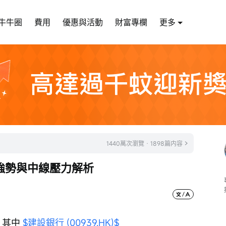
牛牛圈
費用
優惠與活動
財富專欄
更多
1440萬次瀏覽 · 1898篇内容
強勢與中線壓力解析
其中 
$建設銀行 (00939.HK)$