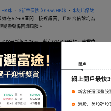
.HK)$
 、 
$新華保險 (01336.HK)$
 、 
$友邦保險 
I普遍在62-68區間，接近超買，且綜合信號均為
短期需警惕回調風險。
平保最新報71.05元，暫有0.14%嘅升幅。
支撐位
重合），阻力位則看72.5元，突破後有望挑戰74.2
輪產品，短期表現亮眼，充分體現了衍生品的槓桿效
91.HK)$
 兩日內升幅達17%， 
$平安瑞銀八十牛
瑞銀六五購B.C (22758.HK)$
 及 
$平安中銀六五