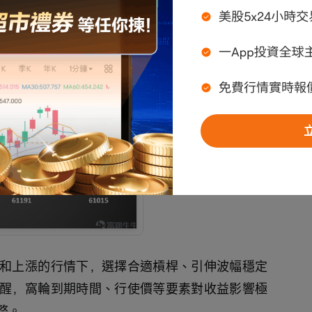
%的漲幅，而同期正股中國平安僅上漲1.79%，窩輪
和上漲的行情下，選擇合適槓桿、引伸波幅穩定
醒，窩輪到期時間、行使價等要素對收益影響極
整。