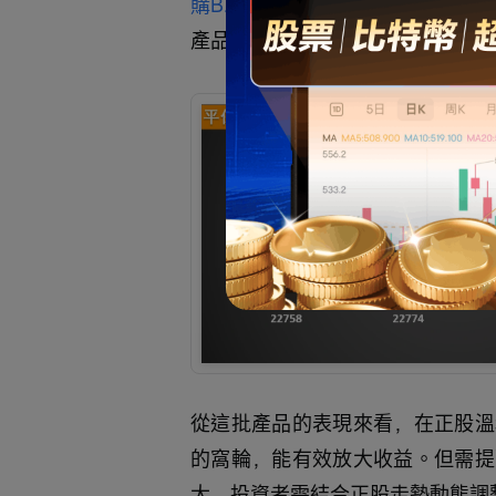
購B.C (22774.HK)$
 也均錄得14
產品收益大幅跑贏正股。
從這批產品的表現來看，在正股溫
的窩輪，能有效放大收益。但需提
大，投資者需結合正股走勢動態調