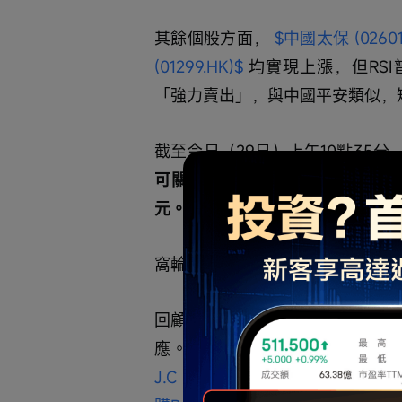
其餘個股方面， 
$中國太保 (02601
(01299.HK)$
 均實現上漲，但RS
「強力賣出」，與中國平安類似，
截至今日（29日）上午10點35分，
可關注68.6元（MA10與支持1
元。
窩輪產品回顧與績效檢視
回顧1月22日推薦的平保相關窩
應。其中 
$平安摩通八六牛A.C (611
J.C (61015.HK)$
 升幅15%， 
$平安