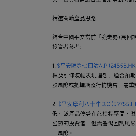
精選窩輪產品思路
結合中國平安當前「強走勢+高回
投資者參考：
1. 
$平安匯豐七四沽A.P (24558.HK
桿及引伸波幅表現理想，適合預期
股風險或把握調整行情機會，需重點
2. 
$平安摩利八十牛D.C (59755.H
低。該產品優勢在於槓桿率高、溢
強勢的投資者，但需警惕回調風險
回風險。