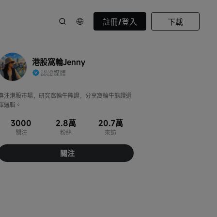
註冊/登入
下載
港股窩輪Jenny
認證媒體
專注港股市場，研究窩輪牛熊證，分享窩輪牛熊證選
擇邏輯。
3000
2.8萬
20.7萬
關注
粉絲
來訪
關注