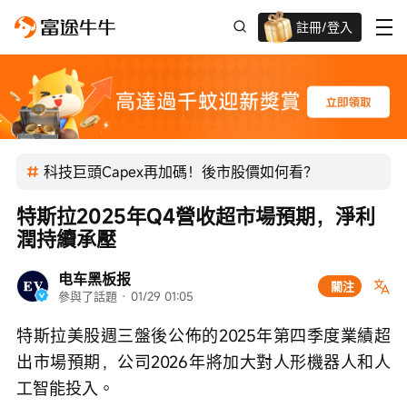
註冊/登入
迎新驚喜賞 股票/BTC等任你揀!
科技巨頭Capex再加碼！後市股價如何看？
特斯拉2025年Q4營收超市場預期，淨利
潤持續承壓
电车黑板报
關注
參與了話題
 · 
01/29 01:05
特斯拉美股週三盤後公佈的2025年第四季度業績超
出市場預期，公司2026年將加大對人形機器人和人
工智能投入。