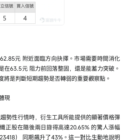
2.85元 附近面臨方向抉擇。市場需要時間消化
在63.5元 阻力前回落整固，還是能蓄力突破。
持力度將是判斷短期趨勢是否轉弱的重要觀察點。
體現
光纖正股在隨後兩日錄得高達20.65% 的驚人漲幅
3418） 同期飆升了43%。這一對比生動地說明