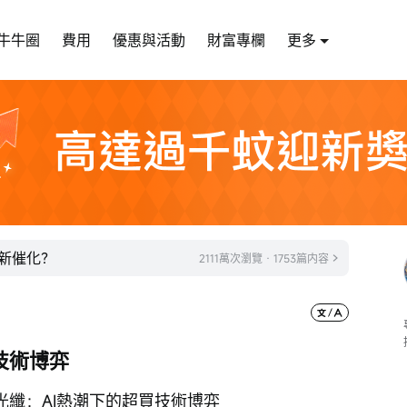
牛牛圈
費用
優惠與活動
財富專欄
更多
迎新催化？
2111萬次瀏覽 · 1753篇内容
技術博弈
光纖：AI熱潮下的超買技術博弈