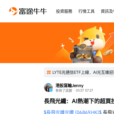
投資服務
行情工具
資訊及
LYTE光通信ETF上線，AI光互連
港股窩輪Jenny
參與了話題
 · 
01/27 07:27
長飛光纖：AI熱潮下的超買
$長飛光纖光纜 (06869.HK)$
 長飛