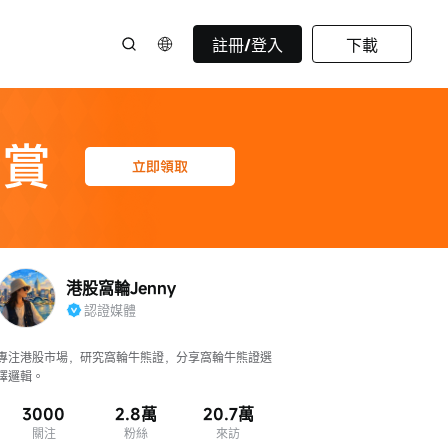
註冊/登入
下載
港股窩輪Jenny
認證媒體
專注港股市場，研究窩輪牛熊證，分享窩輪牛熊證選
擇邏輯。
3000
2.8萬
20.7萬
關注
粉絲
來訪