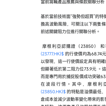
當前窩輪產品推薦與條款關聯分析
基於當前技術面“強勢但超買”的特
擔高波動風險，可關注以下兩隻條
前述關鍵阻力位進行關聯分析。
 摩根利亞認購證（23850） 和
(23777.HK)$
 的行使價均為68.7
以發現，這一行使價設定具有明確的
但顯著低於第二阻力位73.9元 
而是專門用於捕捉股價成功突破63.
在波段行情。其中，摩根利亞認
(23850.HK)$
 的特點是溢價最低
倉成本並減少波動率變化帶來的影響