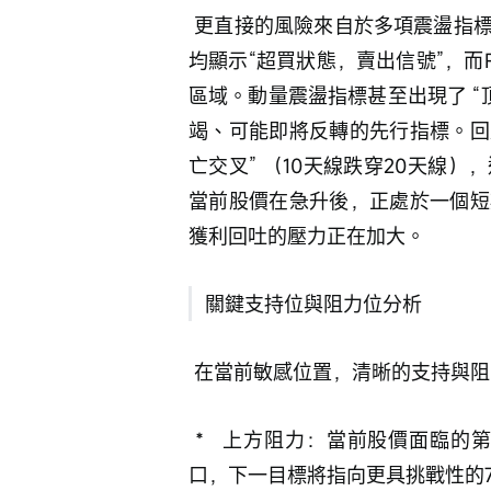
 更直接的風險來自於多項震盪指標所處的極度超買狀態。隨機震盪指標和威廉指標
均顯示“超買狀態，賣出信號”，而
區域。動量震盪指標甚至出現了 “
竭、可能即將反轉的先行指標。回顧
亡交叉” （10天線跌穿20天線
當前股價在急升後，正處於一個短
獲利回吐的壓力正在加大。
關鍵支持位與阻力位分析
 在當前敏感位置，清晰的支持與
 *   上方阻力：當前股價面臨的第一道關鍵阻力位在63.5元 附近。若能突破此關
口，下一目標將指向更具挑戰性的73