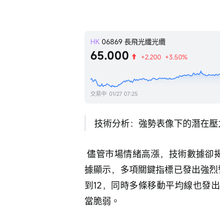
HK
06869
長飛光纖光纜
65.000
+2.200
+3.50%
交易中
01/27 07:25
 技術分析：強勢表像下的潛在壓
 儘管市場情緒高漲，技術數據卻揭示了短期內積累的顯著風險。截至1月27日的數
據顯示，多項關鍵指標已發出強烈警
到12，同時多條移動平均線也發
當脆弱。