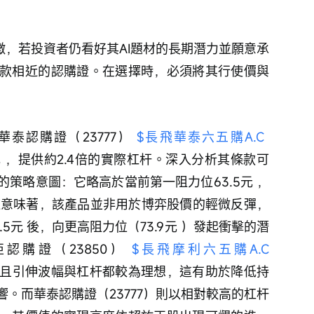
徵，若投資者仍看好其AI題材的長期潛力並願意承
款相近的認購證。在選擇時，必須將其行使價與
華泰認購證（23777） 
$長飛華泰六五購A.C 
4元 ，提供約2.4倍的實際杠杆。深入分析其條款可
策略意圖：它略高於當前第一阻力位63.5元 ，
。這意味著，該產品並非用於博弈股價的輕微反彈，
5元 後，向更高阻力位（73.9元 ）發起衝擊的潛
購證（23850） 
$長飛摩利六五購A.C 
，且引伸波幅與杠杆都較為理想，這有助於降低持
。而華泰認購證（23777）則以相對較高的杠杆