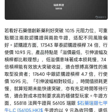
若看好石藥借創新藥利好突破 10.15 元阻力位，可重
點關注兩款認購證與兩款牛證，适配不同風險偏
好。認購證方面，17343 華泰認購證槓桿 7.4 倍，行
使價 10.93 元，產品特點是「溢價最低，引伸波幅及
槓桿都比較理想」，低溢價意味著成本损耗慢，7.4 
倍槓桿能有效放大突破收益，適合想搏高彈性的進
取型投資者；17640 中銀認購證槓桿 4.7 倍，行使
價 10.95 元，「引伸波幅相對较低」，時間值损耗更
慢，就算短期未能快速突破，亦有充足時間等待行
情，適合對成本控制要求高的穩健型玩家。牛證方
面，55818 法興牛證與 56105 瑞銀 
$石藥瑞銀七甲
牛L.C (56105.HK)$
 牛證均以 9 元為收回價，遠低