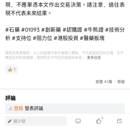
現，不應單憑本文作出交易決策。請注意，過往表
現不代表未來結果。
#石藥 #01093 #創新藥 #認購證 #牛熊證 #技術分
析 #支持位 #阻力位 #港股投資 #醫藥板塊
風險及免責聲明：以上內容僅代表作者個人觀點，不代表富途任何立場，亦不
構成任何投資建議，富途對此不作任何保證與承諾。
更多信息
1
瀏覽 4.1萬
舉報
評論
登錄
發表評論
1
搶沙發