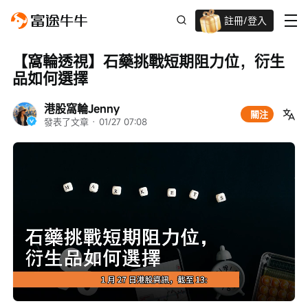
註冊/登入
迎新驚喜賞 股票/BTC等任你揀!
【窩輪透視】石藥挑戰短期阻力位，衍生
品如何選擇
港股窩輪Jenny
關注
發表了文章
 · 
01/27 07:08
Loaded
:
Progress
:
取
0%
0%
消
/
播
靜
放
音