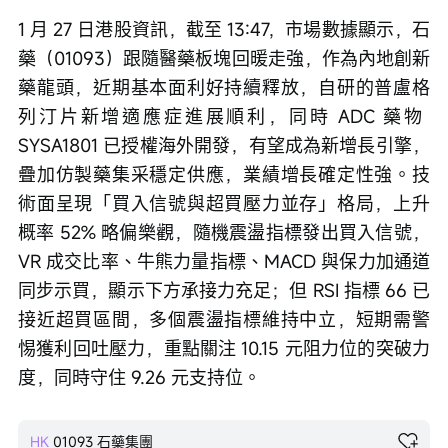
速
度
1 月 27 日港股資訊，截至 13:47，市場數據顯示，石
藥（01093）跟隨醫藥板塊回暖走強，作為內地創新
藥龍頭，近期基本面利好持續釋放，自研的普盧格
列汀片新增適應症進展順利，同時 ADC 藥物 
SYSA1801 已授權海外開發，有望成為新增長引擎，
疊加仿製藥集采穩定供應，業績增長確定性強。技
術面呈現「買入信號與超買壓力並存」格局，上升
概率 52% 略偏樂觀，隨機震盪指標發出買入信號，
VR 成交比率、牛熊力量指標、MACD 與保力加通道
同步示買，顯示下方承接力充足；但 RSI 指標 66 已
接近超買區間，多個震盪指標維持中立，短期需警
惕獲利回吐壓力，重點關注 10.15 元阻力位的突破力
度，同時守住 9.26 元支持位。
HK
01093
石藥集團