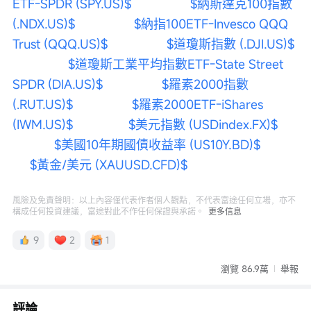
ETF-SPDR (SPY.US)$
$納斯達克100指數 
(.NDX.US)$
$納指100ETF-Invesco QQQ 
Trust (QQQ.US)$
$道瓊斯指數 (.DJI.US)$
$道瓊斯工業平均指數ETF-State Street 
SPDR (DIA.US)$
$羅素2000指數 
(.RUT.US)$
$羅素2000ETF-iShares 
(IWM.US)$
$美元指數 (USDindex.FX)$
$美國10年期國債收益率 (US10Y.BD)$
$黃金/美元 (XAUUSD.CFD)$
風險及免責聲明：以上內容僅代表作者個人觀點，不代表富途任何立場，亦不
構成任何投資建議，富途對此不作任何保證與承諾。
更多信息
9
2
1
瀏覽 86.9萬
舉報
評論