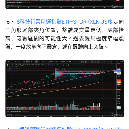
 6、 
$科技行業精選指數ETF-SPDR (XLK.US)$
 走向
三角形尾部夾角位置，整體成交量走低，底部抬
高，吸籌區間的可能性大。過去幾周極度窄幅震
盪，一度放量向下震倉，或在醞釀向上突破。