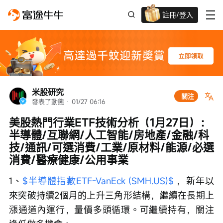
註冊/登入
迎新驚喜賞 股票/BTC等任你揀!
米股研究
關注
發表了動態
 · 
01/27 06:16
美股熱門行業ETF技術分析（1月27日）：
半導體/互聯網/人工智能/房地產/金融/科
技/通訊/可選消費/工業/原材料/能源/必選
消費/醫療健康/公用事業
1、
$半導體指數ETF-VanEck (SMH.US)$
 ，新年以
來突破持續2個月的上升三角形結構，繼續在長期上
漲通道內運行，量價多頭循環。可繼續持有，關注