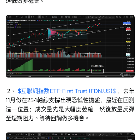
逢低做多機會。
 2、 
$互聯網指數ETF-First Trust (FDN.US)$
 ，去年
11月份在254軸線支撐出現恐慌性拋盤，最近在回測
這一位置；成交量先是大幅度萎縮，然後放量反彈
至短期阻力。等待回調做多機會。