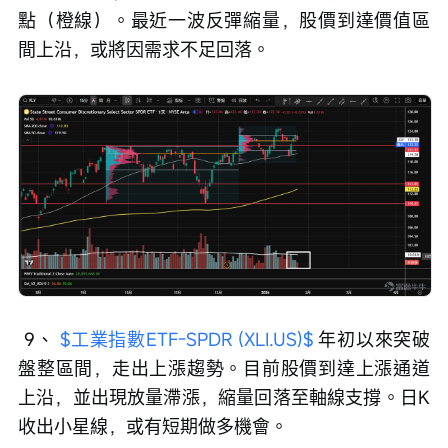
點（橙線）。最近一波反彈縮量，股價到達價值區
間上沿，或將因需求不足回落。 
 9、 
$工業指數ETF-SPDR (XLI.US)$
 年初以來突破
盤整區間，走出上漲趨勢。目前股價到達上漲通道
上沿，並出現放量滯漲，縮量回落至軸線支撐。日K
收出小星線，或有短期做多機會。