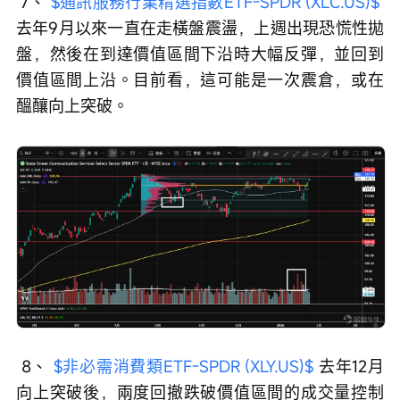
 7、 
$通訊服務行業精選指數ETF-SPDR (XLC.US)$
去年9月以來一直在走橫盤震盪，上週出現恐慌性拋
盤，然後在到達價值區間下沿時大幅反彈，並回到
價值區間上沿。目前看，這可能是一次震倉，或在
醞釀向上突破。
 8、 
$非必需消費類ETF-SPDR (XLY.US)$
 去年12月
向上突破後，兩度回撤跌破價值區間的成交量控制