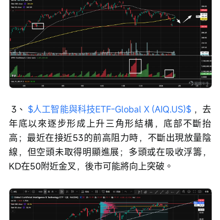
 3、 
$人工智能與科技ETF-Global X (AIQ.US)$
 ，去
年底以來逐步形成上升三角形結構，底部不斷抬
高；最近在接近53的前高阻力時，不斷出現放量陰
線，但空頭未取得明顯進展；多頭或在吸收浮籌，
KD在50附近金叉，後市可能將向上突破。