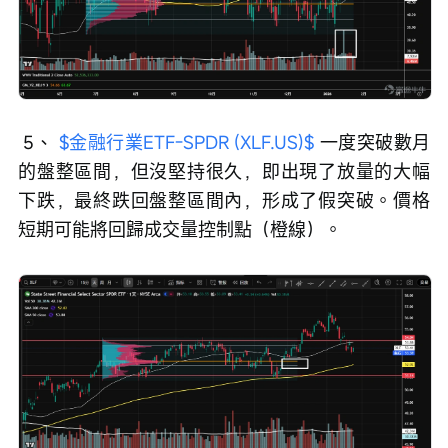
 5、 
$金融行業ETF-SPDR (XLF.US)$
 一度突破數月
的盤整區間，但沒堅持很久，即出現了放量的大幅
下跌，最終跌回盤整區間內，形成了假突破。價格
短期可能將回歸成交量控制點（橙線）。