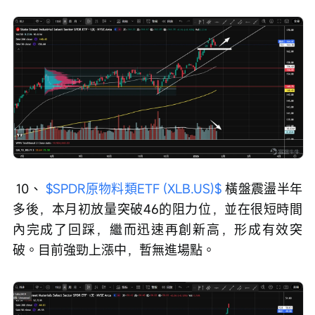
 10、 
$SPDR原物料類ETF (XLB.US)$
 橫盤震盪半年
多後，本月初放量突破46的阻力位，並在很短時間
內完成了回踩，繼而迅速再創新高，形成有效突
破。目前強勁上漲中，暫無進場點。 