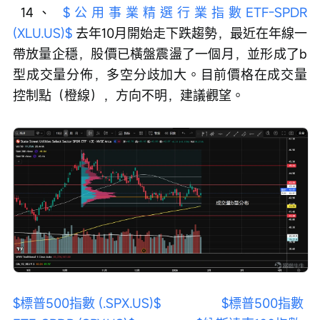
 14、 
$公用事業精選行業指數ETF-SPDR 
(XLU.US)$
 去年10月開始走下跌趨勢，最近在年線一
帶放量企穩，股價已橫盤震盪了一個月，並形成了b
型成交量分佈，多空分歧加大。目前價格在成交量
控制點（橙線），方向不明，建議觀望。
$標普500指數 (.SPX.US)$
$標普500指數