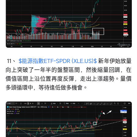
 11、 
$能源指數ETF-SPDR (XLE.US)$
 新年伊始放量
向上突破了一年半的盤整區間，然後縮量回調，在
價值區間上沿位置再度反彈，走出上漲趨勢。量價
多頭循環中，等待逢低做多機會。