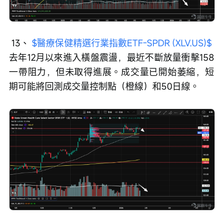
 13、 
$醫療保健精選行業指數ETF-SPDR (XLV.US)$
去年12月以來進入橫盤震盪，最近不斷放量衝擊158
一帶阻力，但未取得進展。成交量已開始萎縮，短
期可能將回測成交量控制點（橙線）和50日線。