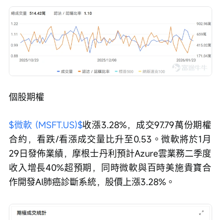
個股期權
$微軟 (MSFT.US)$
收漲3.28%，成交97.79萬份期權
合約，看跌/看漲成交量比升至0.53。微軟將於1月
29日發佈業績，摩根士丹利預計Azure雲業務二季度
收入增長40%超預期，同時微軟與百時美施貴寶合
作開發AI肺癌診斷系統，股價上漲3.28%。 