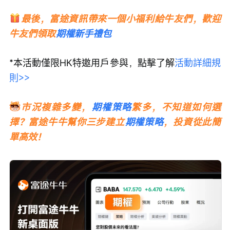
最後，富途資訊帶來一個小福利給牛友們，歡迎
牛友們領取
期權新手禮包
*本活動僅限HK特邀用戶參與，點擊了解
活動詳細規
則>>
市況複雜多變，
期權策略
繁多，不知道如何選
擇？富途牛牛幫你三步建立
期權策略
，投資從此簡
單高效！