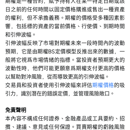
期權是一種合約，賦予持有人在某一特定日期或該
日之前的任何時間以固定價格購進或售出一種資產
的權利，但不承擔義務。期權的價格受多種因素影
響，包括標的資產的當前價格、行使價、到期時間
和引伸波幅。
引伸波幅反映了市場對期權未來一段時間內的波動
預期，它是由期權BS定價模型反推出來的數據，一
般將它視爲市場情緒的指標。當投資者預期更大的
波動性時，他們可能更願意爲期權支付更高的價格
以幫助對沖風險，從而導致更高的引伸波幅。
交易員和投資者使用引伸波幅來評估
期權價格
的吸
引力，識別潛在的錯誤定價，並管理風險敞口。
免責聲明
本內容不構成任何證券、金融產品或工具要約、招
攬、建議、意見或任何保證。買賣期權的虧蝕風險