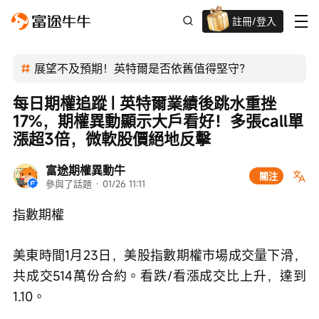
註冊/登入
迎新驚喜賞 股票/BTC等任你揀!
展望不及預期！英特爾是否依舊值得堅守？
每日期權追蹤 | 英特爾業績後跳水重挫
17%，期權異動顯示大戶看好！多張call單
漲超3倍，微軟股價絕地反擊
富途期權異動牛
關注
參與了話題
 · 
01/26 11:11
指數期權
美東時間1月23日，美股指數期權市場成交量下滑，
共成交514萬份合約。看跌/看漲成交比上升，達到
1.10。