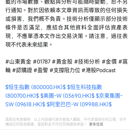
載的市場數據、觀點與分析可能隨時變動，恕不另
行通知。對於因依賴本文章資訊而導致的任何損失
或損害，我們概不負責。技術分析僅顯示部分技術
條件是否滿足，應結合其他資料全面評估資產表
現，不應單憑本文作出交易決策。請注意，過往表
現不代表未來結果。
#山東黃金 #01787 #黃金股 #技術分析 #金價 #窩
輪 #認購證 #盈警 #支撐阻力位 #港股Podcast
$恒生指數 (800000.HK)$
$恒生科技指數 
(800700.HK)$
$美團-W (03690.HK)$
$京東集團-
SW (09618.HK)$
$阿里巴巴-W (09988.HK)$
風險及免責聲明：以上內容僅代表作者個人觀點，不代表富途任何立場，亦不
構成任何投資建議，富途對此不作任何保證與承諾。
更多信息