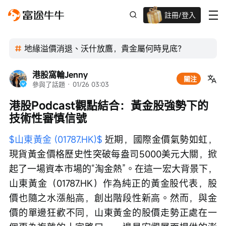
註冊/登入
迎新驚喜賞 股票/BTC等任你揀!
地緣溢價消退、沃什放鷹，貴金屬何時見底？
港股窩輪Jenny
關注
參與了話題
 · 
01/26 03:03
港股Podcast觀點結合：黃金股強勢下的
技術性審慎信號
$山東黃金 (01787.HK)$
 近期，國際金價氣勢如虹，
現貨黃金價格歷史性突破每盎司5000美元大關，掀
起了一場資本市場的“淘金熱”。在這一宏大背景下，
山東黃金（01787.HK）作為純正的黃金股代表，股
價也隨之水漲船高，創出階段性新高。然而，與金
價的單邊狂歡不同，山東黃金的股價走勢正處在一