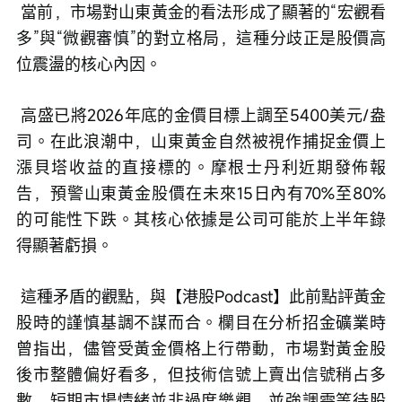
 當前，市場對山東黃金的看法形成了顯著的“宏觀看
多”與“微觀審慎”的對立格局，這種分歧正是股價高
位震盪的核心內因。
 高盛已將2026年底的金價目標上調至5400美元/盎
司。在此浪潮中，山東黃金自然被視作捕捉金價上
漲貝塔收益的直接標的。摩根士丹利近期發佈報
告，預警山東黃金股價在未來15日內有70%至80%
的可能性下跌。其核心依據是公司可能於上半年錄
得顯著虧損。
 這種矛盾的觀點，與【港股Podcast】此前點評黃金
股時的謹慎基調不謀而合。欄目在分析招金礦業時
曾指出，儘管受黃金價格上行帶動，市場對黃金股
後市整體偏好看多，但技術信號上賣出信號稍占多
數，短期市場情緒並非過度樂觀，並強調需等待股