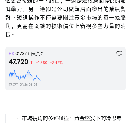
個更為複雜的十字路口，一邊是宏觀層面提供的澎
湃動力，另一邊卻是公司微觀層面發出的業績警
報。短線操作不僅需要關注黃金市場的每一絲脈
動，更需在關鍵的技術價位上審視多空力量的消
長。
HK
01787
山東黃金
47.720
+1.580
+3.42%
交易中
01/26 03:01
一、 市場視角的多維碰撞：黃金盛宴下的冷思考