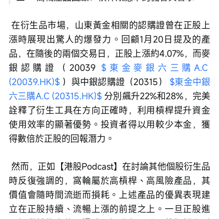
 在衍生品市場，山東黃金相關的認購證曾在正股上
漲時展現出驚人的爆發力。回顧1月20日提及的產
品，在隨後的兩個交易日，正股上漲約4.07%，而麥
銀認購證（20039 
$東金麥銀六三購A.C 
(20039.HK)$
 ）與中銀認購證（20315） 
$東金中銀
六三購A.C (20315.HK)$
 分別飆升22%和28%，完美
詮釋了衍生工具在方向正確時，利用槓桿提升資金
使用效率的顯著優勢。投資者得以用較少本金，獲
得數倍於正股的回報潛力。
 然而，正如【港股Podcast】在討論其他個股衍生品
時反復強調的，窩輪屬於高槓桿、高風險產品，其
價值會隨時間流逝而損耗。上述產品的優異表現建
立在正股持續、流暢上漲的前提之上。一旦正股進