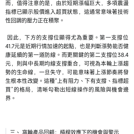
而，值得注意的是，由於短期漲幅巨大，多項震盪
指標已顯示股價進入超買狀態，這通常意味著技術
性回調的壓力正在積聚。
 因此，下方的支撐位顯得尤為重要。第一支撐位
41.7元是近期行情加速的起點，也是判斷漲勢能否健
康延續的第一道防線。而更關鍵的第二支撐位38.4
元，則與中長期均線支撐重合，可視為本輪上漲趨
勢的生命線，一旦失守，可能意味著上漲節奏將發
生根本性改變。這種“上有阻力、下有支撐、指標超
買”的格局，清晰勾勒出短線操作的風險與機會邊
界。
三、 窩輪產品回顧：槓桿效應下的機會與警示