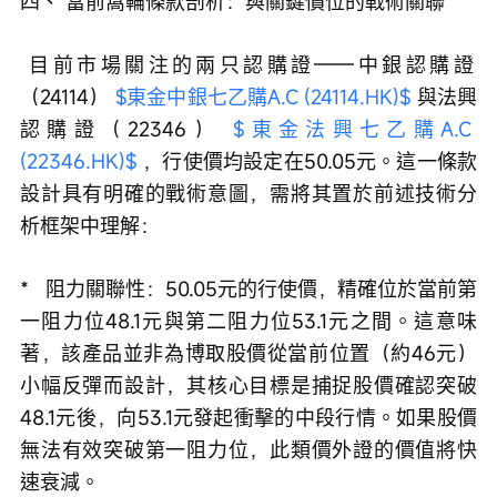
四、 當前窩輪條款剖析：與關鍵價位的戰術關聯
 目前市場關注的兩只認購證——中銀認購證
（24114） 
$東金中銀七乙購A.C (24114.HK)$
 與法興
認購證（22346） 
$東金法興七乙購A.C 
(22346.HK)$
 ，行使價均設定在50.05元。這一條款
設計具有明確的戰術意圖，需將其置於前述技術分
析框架中理解：
*   阻力關聯性：50.05元的行使價，精確位於當前第
一阻力位48.1元與第二阻力位53.1元之間。這意味
著，該產品並非為博取股價從當前位置（約46元）
小幅反彈而設計，其核心目標是捕捉股價確認突破
48.1元後，向53.1元發起衝擊的中段行情。如果股價
無法有效突破第一阻力位，此類價外證的價值將快
速衰減。