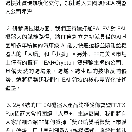
過快速實現規模化交付，加速邁入美國頭部EAI機器
人公司陣營。
 2. 研發與技術方面，我們正持續打通EAI EV 對 EAI 
機器人的賦能路徑，將FF自創立之初就具備的AI基
因和多年積累的汽車級 AI 能力快速遷移並賦能給機
器人的「大腦」和「小腦」。另外，FF是美國市場
上僅有的擁有「EAI+Crypto」雙飛輪生態的公司，
具備天然的跨場景、跨域、跨生態的技術反哺優
勢，這將構築起我們在 EAI 領域的核心差異化技術
壁壘。
 3. 2月4號的FF EAI機器人產品終極發佈會暨FF/FX 
Pax招商大會將圍繞「人車+」主題展開，我們將向
大家詳細介紹FF如何發揮「雙飛輪雙橋樑雙上市體
系」優勢，用「原創創新AI+橋樑模式」系統性解決