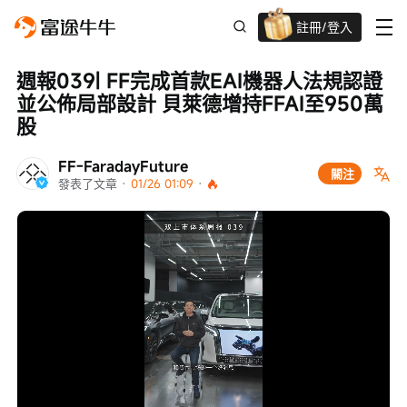
註冊/登入
迎新驚喜賞 股票/BTC等任你揀!
週報039| FF完成首款EAI機器人法規認證
並公佈局部設計 貝萊德增持FFAI至950萬
股
FF-FaradayFuture
關注
發表了文章
 · 
01/26 01:09
 · 
Loaded
:
Progress
:
取
0%
0%
消
/