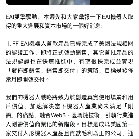
播
靜
放
音
速
度
EAI雙擎驅動，本週先和大家彙報一下EAI機器人取
得的重大進展和資本市場的一個好消息：
 1. FF EAI機器人首款產品已經完成了美國法規相關
的認證工作，即將正式啓動銷售，其它首批產品的
法規認證也在快速推進中，有望很快完成並實現
「發佈即銷售，銷售即交付」的策略，目標是發佈
當月即開啓交付。
我們的機器人戰略將致力於創造真實使用場景和用
戶價值，加速解決當下機器人產業尚未滿足「剛
需」的痛點，融合Web3、區塊鏈技術，引領行業進
入剛需價值商業化的新階段。目標是成爲美國第一
家交付人形機器人產品且貢獻毛利爲正的公司，通