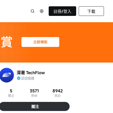
註冊/登入
下載
深潮 TechFlow
認證媒體
5
3571
8942
關注
粉絲
來訪
關注