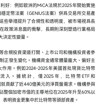
好：例如歐洲的MiCA法規於2025年開始實施
過穩定幣法案（GENIUS法案）併爲交易所交易產
，這些舉措提升了合規性和透明度，被市場視爲長
在政策消息面的衝擊，長期則深刻塑造行業格局
大決定性變量。
F等合規投資渠道打開、上市公司和機構投資者參
制正發生變化。機構資金通常體量龐大、偏好主
用。例如2024-2025年美國首批現貨比特幣
流入。據統計，僅2025年，比特幣ETF和
持幣計劃就貢獻了近440億美元的淨買盤需求。機構參與
整個加密市值的主導地位在2025年升至60%以
，表明資金更集中於比特幣等頭部資產。