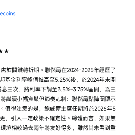
lecoins
★★
處於關鍵轉折期。聯儲局在2024-2025年經歷了
基金利率峰值推高至5.25%後，於2024年末開
息三次，將利率下調至3.5%~3.75%區間，爲三
儲局將繼續小幅寬鬆但節奏剋制：聯儲局點陣圖顯示
%。值得注意的是，鮑威爾主席任期將於2026年5
更，引入一定政策不確定性。總體而言，如果無
貨幣環境相較過去兩年將友好得多，雖然尚未看到重