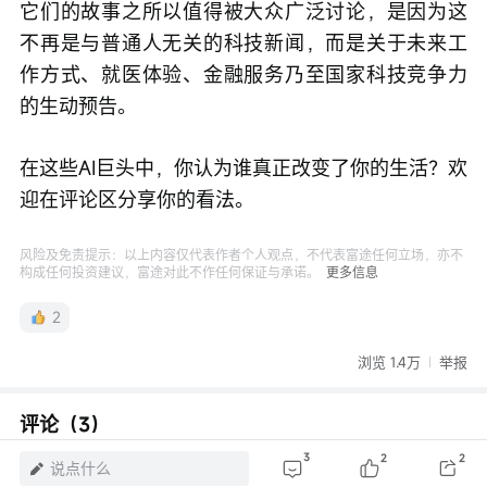
它们的故事之所以值得被大众广泛讨论，是因为这
不再是与普通人无关的科技新闻，而是关于未来工
作方式、就医体验、金融服务乃至国家科技竞争力
的生动预告。
在这些AI巨头中，你认为谁真正改变了你的生活？欢
迎在评论区分享你的看法。
风险及免责提示：以上内容仅代表作者个人观点，不代表富途任何立场，亦不
构成任何投资建议，富途对此不作任何保证与承诺。
更多信息
2
浏览 1.4万
举报
评论（3）
登录
发表评论
3
2
2
说点什么