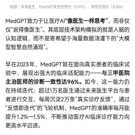
图源：未来医生，MedGPT安全性得分（0.912）、有效性得分（0.861）
MedGPT致力于让医疗AI
“像医生一样思考”
，而非仅
仅“说得像医生”。其底层技术架构模拟的就是人脑的
认知逻辑，而不是寄希望于海量数据浇灌下的“大模
型智慧自然涌现”。
早在2023年，MedGPT就在面向真实患者的临床试
验中，展现出强大的临床适配能力——
与三甲医院
主治医师的诊断一致性达96%。
如今，这一能力仍
在持续迭代：超过1万名医生通过未来医生平台与患
者进行交互，每周沉淀2万条“真实诊疗反馈”，通过
“反馈即迭代”的飞轮机制，MedGPT的准确率每月能
提升1.2%—1.5%，不断推动医疗AI临床诊疗能力向
更高水平迈进。