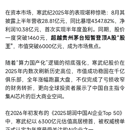
在资本市场，寒武纪2025年的表现堪称惊艳：8月其
披露上半年营收28.81亿元，同比暴增4347.82%，净
利润10.38亿元，首次实现半年度盈利。同期，股价
一度突破1460元，
超越贵州茅台短暂登顶A股“股
王”
，市值突破6000亿元，成为市场焦点。
随着“算力国产化”逻辑的彻底强化，寒武纪股价在
2025年内数次刷新历史高位，市值成功稳固在千亿
俱乐部，全年涨幅跑赢大盘，不仅完成了亏损收窄
的财务转折，更向全球投资者展示了中国自主指令
集AI芯片的巨大商业空间。
在2026年初发布的《2025胡润中国AI企业Top 50》
中，寒武纪以 6300亿元估值高居榜首，被权威榜单
正式认定为年度最受关注的AI企业之一。