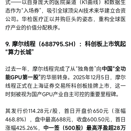
式——以自身庞大的医院渠道（K1曲线）和数据生
态作为“入场券”，吸引全球顶尖AI技术来华建立合资
公司。华检医疗正以并购巨头的姿态，重构全球医
疗产业的价值分配秩序。
9. 摩尔线程（688795.SH）：科创板上市筑起
“算力长城”
过去一年，摩尔线程完成了从“独角兽”向
中国“全功
能GPU第一股”
的华丽转身。2025年12月5日，摩尔
线程正式在上海证券交易所科创板挂牌上市，这一
时刻被视为国产GPU产业自主可控的重要里程碑。
其发行价114.28元/股，首日开盘价650元（涨幅
468.8%），盘中最高688元，收盘600.50元，首日
涨幅425.26%，
中一签（500股）最高浮盈超28万