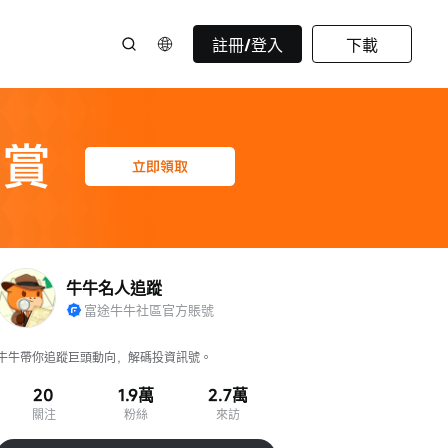
註冊/登入
下載
牛牛名人追蹤
富途牛牛社區官方賬號
牛牛帶你追蹤巨頭動向，解碼投資訊號。
20
1.9萬
2.7萬
關注
粉絲
來訪