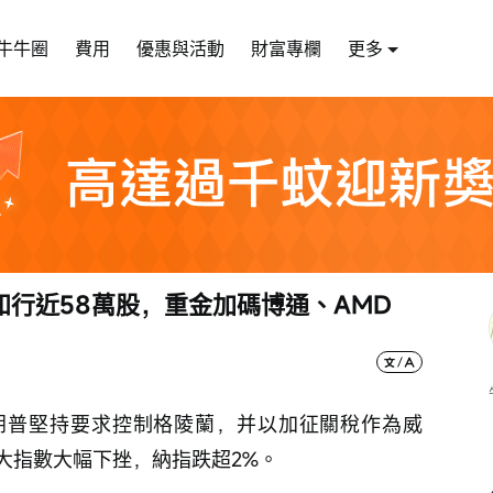
牛牛圈
費用
優惠與活動
財富專欄
更多
行近58萬股，重金加碼博通、AMD
朗普堅持要求控制格陵蘭，并以加征關稅作為威
大指數大幅下挫，納指跌超2%。