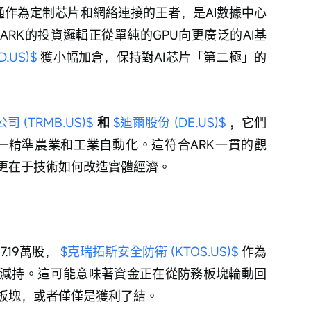
博通作為定制芯片和網絡連接的王者，是AI數據中心
RK的投資邏輯正從單純的GPU向更廣泛的AI基
.US)$
 獲小幅加倉，保持對AI芯片「第二極」的
 (TRMB.US)$
 和 
$迪爾股份 (DE.US)$
 ，
它們
——精準農業和工業自動化。這符合ARK一貫的觀
更在于技術如何改造實體經濟。
19萬股， 
$克瑞拓斯安全防衛 (KTOS.US)$
 作為
減持。這可能意味著資金正在從防務板塊輪動回
板塊，或者僅僅是獲利了結。