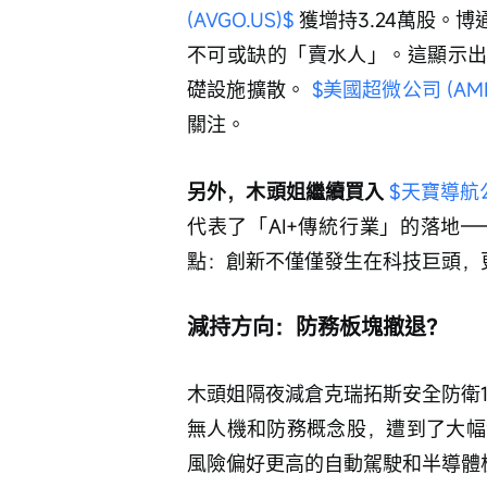
(AVGO.US)$
 獲增持3.24萬股。
不可或缺的「賣水人」。這顯示出A
礎設施擴散。 
$美國超微公司 (AMD
關注。
另外，木頭姐繼續買入 
$天寶導航公司
代表了「AI+傳統行業」的落地
點：創新不僅僅發生在科技巨頭，
減持方向：防務板塊撤退？
木頭姐隔夜減倉克瑞拓斯安全防衛17.
無人機和防務概念股，遭到了大幅
風險偏好更高的自動駕駛和半導體