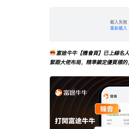
載入失敗
重新載入
富途牛牛【機會頁】已上線名
緊跟大佬布局，精準鎖定優質標的