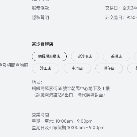
服務條款
交易日：全天24
隱私聲明
非交易日：9:30-2
富途實體店
銅鑼灣旗艦店
尖沙咀店
荃灣店
只提供開戶及相關查詢服
沙田店
屯門店
灣仔店
地址：
銅鑼灣羅素街38號金朝陽中心地下及 1 樓
（銅鑼灣港鐵站A出口，時代廣場對面）
營業時間：
星期一至六: 10:00am - 9:00pm
星期日及公眾假期 10:00am - 9:00pm