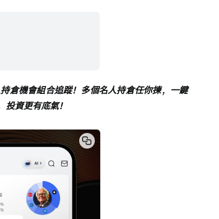
人持倉機會組合追蹤！多個名人持倉任你揀，一鍵
，投資更有底氣！