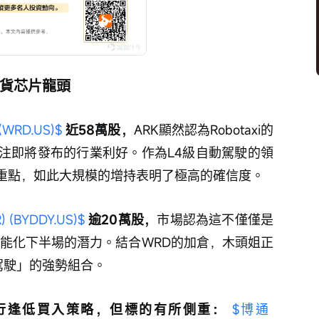
掃貨芯片龍頭
WRD.US)$
 近58萬股，
ARK顯然認為Robotaxi的
注即將發布的行業利好。作為L4級自動駕駛的領
的重點，如此大規模的增持表明了極高的確信度。
 (BYDDY.US)$
 逾20萬股，
市場認為這不僅僅是
智能化下半場的潛力。結合WRD的加倉，木頭姐正
駕駛」的強勢組合。
行逢低買入策略，但標的有所側重： 
$博通 