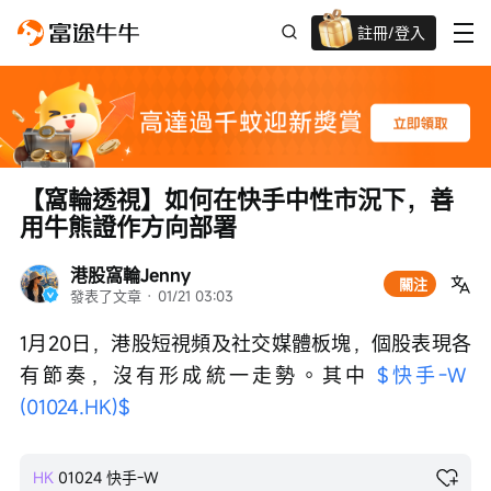
註冊/登入
新客限時
高達過千蚊獎賞
【窩輪透視】如何在快手中性市況下，善
用牛熊證作方向部署
港股窩輪Jenny
關注
發表了文章
 · 
01/21 03:03
1月20日，港股短視頻及社交媒體板塊，個股表現各
有節奏，沒有形成統一走勢。其中 
$快手-W 
(01024.HK)$
HK
01024
快手-W