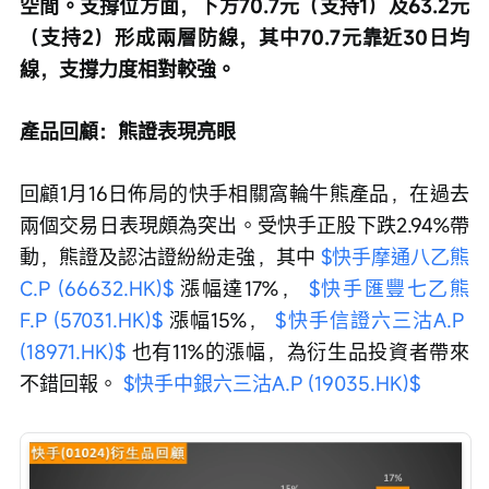
空間。支撐位方面，下方70.7元（支持1）及63.2元
（支持2）形成兩層防線，其中70.7元靠近30日均
線，支撐力度相對較強。
產品回顧：熊證表現亮眼
回顧1月16日佈局的快手相關窩輪牛熊產品，在過去
兩個交易日表現頗為突出。受快手正股下跌2.94%帶
動，熊證及認沽證紛紛走強，其中 
$快手摩通八乙熊
C.P (66632.HK)$
 漲幅達17%， 
$快手匯豐七乙熊
F.P (57031.HK)$
 漲幅15%， 
$快手信證六三沽A.P 
(18971.HK)$
 也有11%的漲幅，為衍生品投資者帶來
不錯回報。 
$快手中銀六三沽A.P (19035.HK)$