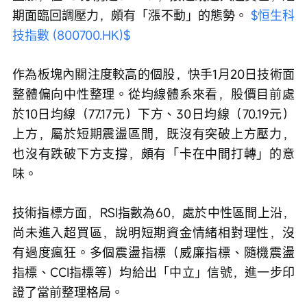
期面臨回調壓力，頗有「漲不動」的態勢。 
$恒生科
技指數 (800700.HK)$
作為板塊內關注度較高的個股，快手1月20日技術面
整體偏向中性整理。從均線體系來看，股價目前處
於10日均線（77.17元）下方、30日均線（70.19元）
上方，屬於短期震盪區間，既沒有突破上方壓力，
也沒有跌破下方支撐，頗有「卡在中間打轉」的意
味。
技術指標方面，RSI指數為60，處於中性區間上沿，
尚未進入超買區，說明短期資金情緒相對理性，沒
有過度瘋狂。多個震盪指標（威廉指標、隨機震盪
指標、CCI指標等）均給出「中立」信號，進一步印
證了當前整理格局。