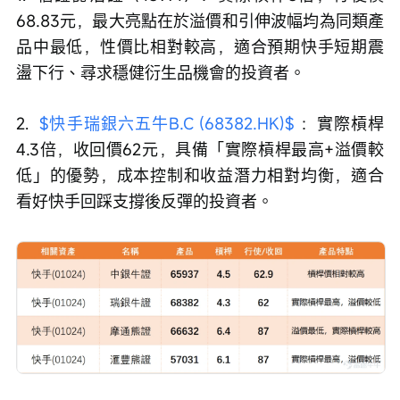
68.83元，最大亮點在於溢價和引伸波幅均為同類產
品中最低，性價比相對較高，適合預期快手短期震
盪下行、尋求穩健衍生品機會的投資者。
2.  
$快手瑞銀六五牛B.C (68382.HK)$
 ：實際槓桿
4.3倍，收回價62元，具備「實際槓桿最高+溢價較
低」的優勢，成本控制和收益潛力相對均衡，適合
看好快手回踩支撐後反彈的投資者。