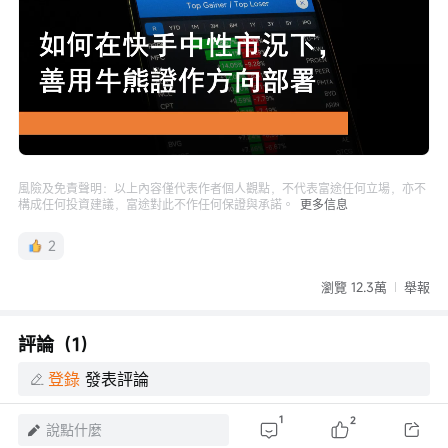
Loaded
:
Progress
:
取
0%
0%
消
/
播
靜
放
音
速
度
風險及免責聲明：以上內容僅代表作者個人觀點，不代表富途任何立場，亦不
構成任何投資建議，富途對此不作任何保證與承諾。
更多信息
2
瀏覽 12.3萬
舉報
評論（1）
登錄
發表評論
1
2
說點什麼