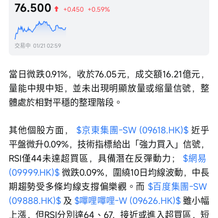
76.500
+0.450
+0.59%
交易中
01/21 02:59
當日微跌0.91%，收於76.05元，成交額16.21億元，
量能中規中矩，並未出現明顯放量或缩量信號，整
體處於相對平穩的整理階段。
其他個股方面， 
$京東集團-SW (09618.HK)$
 近乎
平盤微升0.09%，技術指標給出「強力買入」信號，
RSI僅44未達超買區，具備潛在反彈動力； 
$網易 
(09999.HK)$
 微跌0.09%，圍繞10日均線波動，中長
期趨勢受多條均線支撐偏樂觀。而 
$百度集團-SW 
(09888.HK)$
 及 
$嗶哩嗶哩-W (09626.HK)$
 雖小幅
上漲，但RSI分別達64、67，接近或進入超買區，短