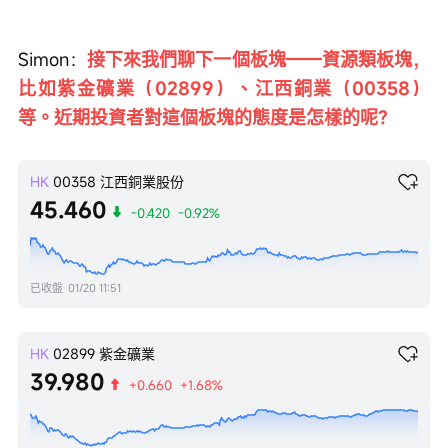
Simon：
接下來我們聊下一個板塊——資源類板塊，
比如紫金礦業（02899）、江西銅業（00358）
等。近期投資者對這個板塊的態度是怎樣的呢？
HK
00358
江西銅業股份
45.460
-0.420
-0.92%
已收盤
01/20 11:51
HK
02899
紫金礦業
39.980
+0.660
+1.68%