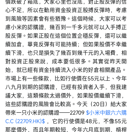
價跌破了箱底，大家心里也沒底，對正股反彈的信
心不足，所以在動用資金投資正股搏反彈時，考慮
到風險等因素會有些猶豫。這個時候，大家可以考
慮小米的認購證，幾百到一千多元就可以入手搏正
股反彈。如果正股在這個位置企穩反彈，還可以繼
續加倉，畢竟反彈有可能持續；但如果股價不幸繼
續下滑，也只是損失了幾百到幾千元的入場費，相
對投資正股來說，成本要低很多。其實從昨天開
始，就已經有資金持續流入小米的好倉相關產品。
市場上有一些條款，比如行使價在55元以上、今年
八九月到期的認購證，已經有投資者入手，但我建
議大家，這類條款太過價外，如果股價繼續下滑，
這些認購證的風險會比較高。今天（20日）給大家
帶來一只小米的認購證——22709 
$小米中銀六六購
C.C (22709.HK)$
 ，它的行使價是48元，不像55元
那麼價外，而且年期較短，今年六月底到期，槓桿