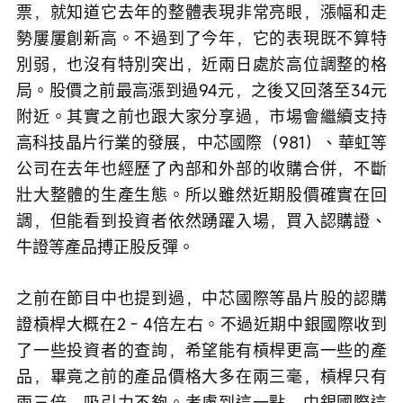
票，就知道它去年的整體表現非常亮眼，漲幅和走
勢屢屢創新高。不過到了今年，它的表現既不算特
別弱，也沒有特別突出，近兩日處於高位調整的格
局。股價之前最高漲到過94元，之後又回落至34元
附近。其實之前也跟大家分享過，市場會繼續支持
高科技晶片行業的發展，中芯國際（981）、華虹等
公司在去年也經歷了內部和外部的收購合併，不斷
壯大整體的生產生態。所以雖然近期股價確實在回
調，但能看到投資者依然踴躍入場，買入認購證、
牛證等產品搏正股反彈。
之前在節目中也提到過，中芯國際等晶片股的認購
證槓桿大概在2 - 4倍左右。不過近期中銀國際收到
了一些投資者的查詢，希望能有槓桿更高一些的產
品，畢竟之前的產品價格大多在兩三毫，槓桿只有
兩三倍，吸引力不夠。考慮到這一點，中銀國際這