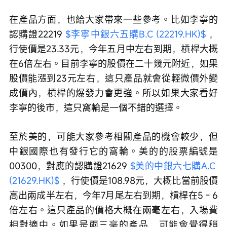
在產品方面，也給大家帶來一些參考。比如李寧的
認購證22219 
$李寧中銀六五購B.C (22219.HK)$
 ，
行使價是23.33元，今年五月中左右到期，槓桿大概
在6倍左右。目前李寧的股價在二十幾元附近，如果
股價能漲到23元左右，這只產品就會從輕微價外變
成價內，槓桿的爆發力會更強。所以如果大家看好
李寧的後市，這只窩輪是一個不錯的選擇。 
至於美的，可能大家參考相關產品的機會較少，但
中銀國際也有發行它的窩輪。美的的股票編號是
00300，對應的認購證21629 
$美的中銀六七購A.C 
(21629.HK)$
 ，行使價是108.98元，大概比當前股價
高出兩成半左右，今年7月尾左右到期，槓桿在5 - 6
倍左右。這只產品的價格大概在兩毫左右，入場費
相對適中。如果是兩三毫的產品，可能會覺得稍