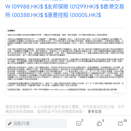
W (09988.HK)$
$友邦保險 (01299.HK)$
$香港交易
所 (00388.HK)$
$滙豐控股 (00005.HK)$
風險及免責聲明：以上內容僅代表作者個人觀點，不代表富途任何立場，亦不
構成任何投資建議，富途對此不作任何保證與承諾。
更多信息
3
5
25
說點什麼
5