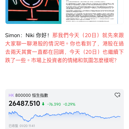
Loaded
:
Progress
:
取
0%
0%
消
/
播
靜
放
音
速
度
Simon：Niki 你好！
那我們今天（20日）就先來跟
大家聊一聊港股的情況吧。你也看到了，港股在過
去兩天其實一直都在回調，今天（20日）也繼續下
跌了一些。市場上投資者的情緒和氛圍怎麼樣呢？
HK
800000
恒生指數
26487.510
-76.390
-0.29%
已收盤
01/20 11:41