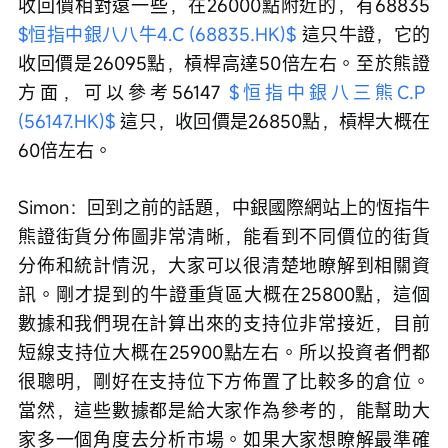
收回價相對遠一些，在26000點附近的，有68835 
$恒指中銀八八牛4.C (68835.HK)$
 這只牛證，它的
收回價是26095點，槓桿高達50倍左右。至於熊證
方面，可以參考56147 
$恒指中銀八三熊C.P 
(56147.HK)$
 這只，收回價是26850點，槓桿大概在
60倍左右。 
Simon：回到之前的話題，中銀國際網站上的恆指牛
熊證街貨分佈圖非常清晰，能看到不同價位的街貨
分佈和統計情況，大家可以很清楚地瞭解到相關資
訊。剛才提到的牛證重貨區大概在25800點，這個
數據和我們現在計算出來的支持位非常接近，目前
短線支持位大概在25900點左右。所以投資者們都
很聰明，剛好在支持位下方佈置了比較多的倉位。
當然，這些數據都是給大家作為參考的，能幫助大
家多一個角度去分析市場。如果大家想瞭解最準確