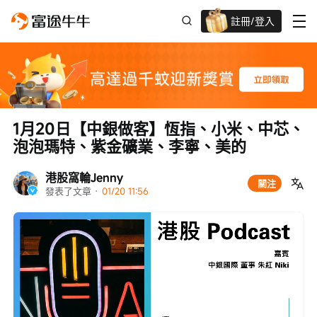
註冊/登入
迎新驚喜賞 股票/BTC等任你揀!
1月20日【中銀做客】恆指、小米、中芯、
泡泡瑪特、紫金礦業、李寧、美的
港股窩輪Jenny
關注
發表了文章
 · 
01/20 11:56