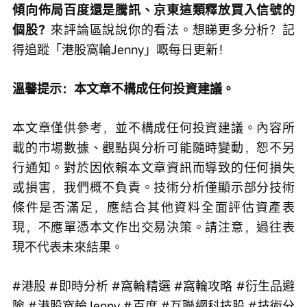
傾向佈局百度還是騰訊、京東這類釋放買入信號的
個股？
來評論區說說你的看法。想睇更多分析？記
得追蹤「港股窩輪Jenny」嘅每日更新！
溫馨提示：本文章不構成任何投資建議。
本文章僅供參考，並不構成任何投資建議。內容所
載的市場數據、觀點與分析可能隨時變動，恕不另
行通知。對於因依賴本文章資訊而導致的任何損失
或損害，我們概不負責。技術分析僅顯示部分技術
條件是否滿足，應結合其他資料全面評估資產表
現，不應單憑本文作出交易決策。請注意，過往表
現不代表未來結果。
#港股 #即時分析 #窩輪精選 #窩輪攻略 #衍生品避
險 #港股窩輪Jenny #百度 #互聯網科技股 #技術分