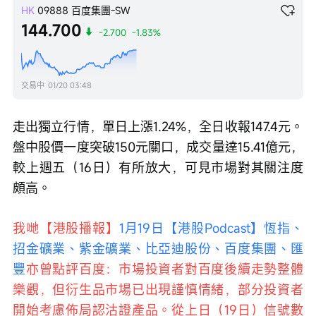
HK
09888
百度集團-SW
144.700
-2.700
-1.83%
交易中
01/20 03:48
走出獨立行情，單日上漲1.24%，全日收報147.4元。
盤中股價一度突破150元關口，成交量達15.41億元，
較上週五（16日）有所放大，可見市場對其關注度
頗高。
我哋【港股播報】
1月19日【港股Podcast】恆指、
招金礦業、紫金礦業、比亞迪股份、百度集團、匯
豐
亦曾點評百度：市場投資者對百度後續走勢整體
樂觀，但衍生品市場已出現謹慎情緒，部分投資者
開始考慮佈局認沽證產品。從上日（19日）信號數