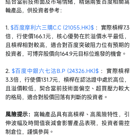
結合當前技術面及市場情緒，精選兩隻百度相關窩
輪產品，供投資者參考：
1. 
$百度摩利六三購C.C (21055.HK)$
 ：實際槓桿7.3
倍，行使價166.1元，核心優勢在於溢價水平最低，
且槓桿相對較高，適合對百度突破阻力位有預期的
投資者，可博弈股價向164.9元目标位進發的機會。
2. 
$百度中銀六七沽B.P (24326.HK)$
 ：實際槓桿
3.3倍，行使價131.7元，槓桿在認沽證中處於高位，
且溢價較低，契合當前技術面偏空、超買壓力較大
的格局，適合對股價回落有判斷的投資者。
風險提示：
窩輪產品具有高槓桿、高風險特性，引
伸波幅及時間值衰減會影響產品表現，投資者需控
制倉位，謹慎參與。