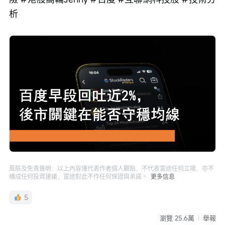
析
Loaded
:
Progress
:
取
0%
0%
消
/
播
靜
放
音
速
度
風險及免責聲明：以上內容僅代表作者個人觀點，不代表富途任何立場，亦不
構成任何投資建議，富途對此不作任何保證與承諾。
更多信息
5
瀏覽 25.6萬
舉報