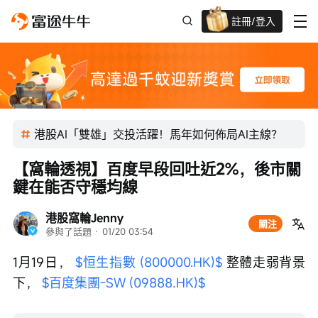
註冊/登入
迎新驚喜賞 股票/BTC等任你揀!
港股AI「雙雄」交投活躍！馬年如何佈局AI主線？
【窩輪透視】百度早段回吐近2%，後市關
鍵在能否守穩均線
港股窩輪Jenny
關注
參與了話題
 · 
01/20 03:54
1月19日， 
$恒生指數 (800000.HK)$
 整體走弱背景
下， 
$百度集團-SW (09888.HK)$