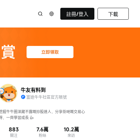
註冊/登入
下載
牛友有料到
富途牛牛社區官方賬號
挖掘牛牛圈深藏不露嘅炒股達人，分享佢哋嘅交易心
得，一齊學習成長 👍
883
7.6萬
10.2萬
關注
粉絲
來訪