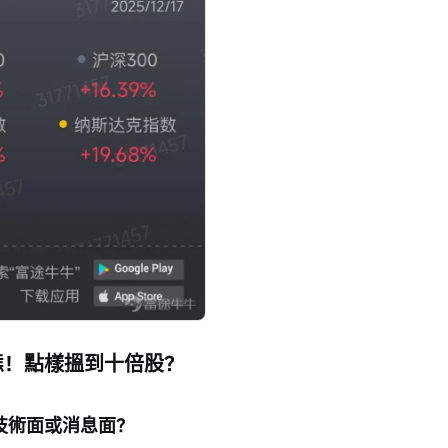
態！點樣搵到十倍股？
技術面或消息面？