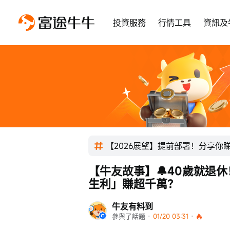
投資服務
行情工具
資訊及
【2026展望】提前部署！分享你
【牛友故事】🔔40歲就退
生利」賺超千萬？
牛友有料到
參與了話題
 · 
01/20 03:31
 · 