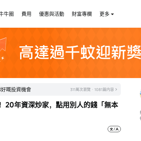
牛牛圈
費用
優惠與活動
財富專欄
更多
睇好嘅投資機會
311萬次瀏覽 · 1081篇内容
休！20年資深炒家，點用別人的錢「無本