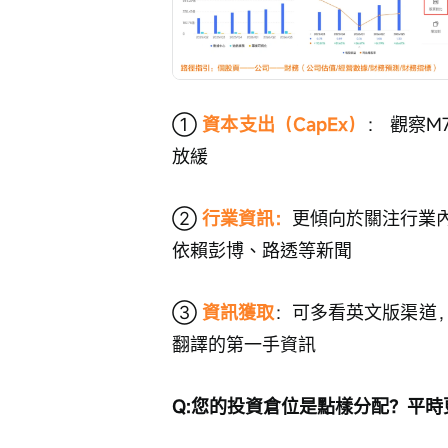
① 
資本支出（CapEx）
： 觀察
放緩
② 
行業資訊：
更傾向於關注行業
依賴彭博、路透等新聞
③
 資訊獲取
：可多看英文版渠道，如Y
翻譯的第一手資訊
Q:您的投資倉位是點樣分配？平