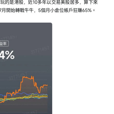
先玩的是港股，近10多年以交易美股居多，算下來
7月開始轉戰牛牛，5個月小倉位帳戶狂賺65%。