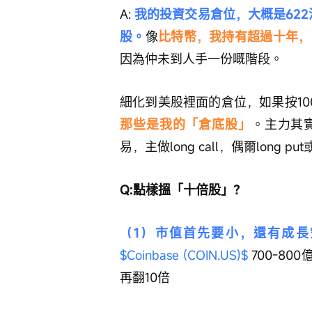
A: 
我的投資交易倉位，大概是622
股。
像
比特幣，我持有超過十年，平
因為仲未到人手一份嘅階段。
細化到美股裡面的倉位，如果按10
那些是我的「倉底股」
。主力其
易，主做long call，偶爾long put或s
Q:點樣搵「十倍股」？
（1）市值首先要小，還有成長
$Coinbase (COIN.US)$
 700-
再翻10倍