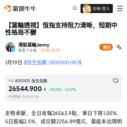
註冊/登入
迎新驚喜賞 股票/BTC等任你揀!
【窩輪透視】恆指支持阻力清晰，短期中
性格局不變
港股窩輪Jenny
關注
發表了文章
 · 
01/20 01:29
1月19日 
$恒生指數 (800000.HK)$
HK
800000
恒生指數
26544.900
-19.000
-0.07%
等待開盤
01/20 01:24
走勢承壓，全日收報26563.9點，單日下跌1.05%，
5日振幅2.5%，成交額2256.89億元，量能未出現明