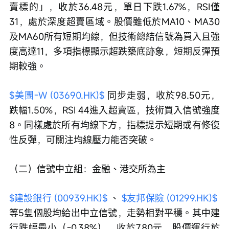
賣標的」，收於36.48元，單日下跌1.67%，RSI僅
31，處於深度超賣區域。股價雖低於MA10、MA30
及MA60所有短期均線，但技術總結信號為買入且強
度高達11，多項指標顯示超跌築底跡象，短期反彈預
期較強。
$美團-W (03690.HK)$
 同步走弱，收於98.50元，
跌幅1.50%，RSI 44進入超賣區，技術買入信號強度
8。同樣處於所有均線下方，指標提示短期或有修復
性反彈，可關注均線壓力能否突破。
（二）信號中立組：金融、港交所為主
$建設銀行 (00939.HK)$
 、 
$友邦保險 (01299.HK)$
等5隻個股均給出中立信號，走勢相對平穩。其中建
行跌幅最小（-0.38%），收於7.80元，股價運行於