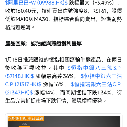
$阿里巴巴-W (09988.HK)$
 跌幅最大（-3.49%），
收於160.40元，技術賣出信號強度8，RSI 61，股價
低於MA10與MA30，指標綜合偏向賣出，短期弱勢
格局難逆轉。
產品回顧：認沽證與熊證獲利豐厚
1月15日推薦跟蹤的恆指相關窩輪牛熊產品，在兩日
後收穫可觀收益。其中 
$恒指中銀八三熊3.P 
(57148.HK)$
 漲幅最高達36%， 
$恒指中銀六三沽
C.P (21317.HK)$
 漲幅16%， 
$恒指瑞銀六三沽C.P 
(21347.HK)$
 漲幅14%，而同期恆指下跌1.34%，衍
生品完美捕捉市場下跌行情，體現槓桿優勢。