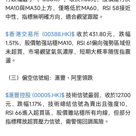
MA10與MA30上方，僅略低於MA60，RSI 58接近
中性，指標無明確方向，適合觀望跟蹤。
$香港交易所 (00388.HK)$
 收於431.80元，跌幅
1.51%，股價勉强站穩MA10，RSI 61偏向強勢區域但
未超買，市場觀望氣氛濃厚，短期大概率随恆指震
盪。
（三）偏空信號組：滙豐、阿里領跌
$滙豐控股 (00005.HK)$
 技術信號最弱，收於127.00
元，跌幅1.17%，技術總結信號為賣出且強度10，
RSI 66進入超買區，股價雖站穩所有均線，但部分
指標釋放超買壓力信號，需警惕回調風險。