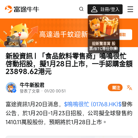
註冊/登入
迎新驚喜賞 股票/BTC等任你揀!
新股資訊 | 「食品飲料零售商」鳴鳴很忙
啓動招股，擬1月28日上市，一手認購金額
23898.62港元
牛牛新股君
關注
發表了文章
 · 
01/20 00:51
富途資訊1月20日消息，
$鳴鳴很忙 (01768.HK)$
發佈
公告，於1月20日-1月23日招股，公司擬全球發售約
1410.11萬股股份，預期將於1月28日上市。