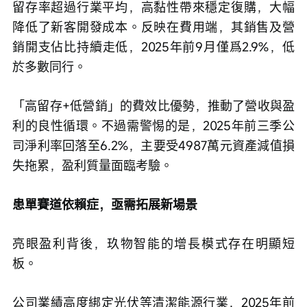
留存率超過行業平均，高黏性帶來穩定復購，大幅
降低了新客開發成本。反映在費用端，其銷售及營
銷開支佔比持續走低，2025年前9月僅爲2.9%，低
於多數同行。
「高留存+低營銷」的費效比優勢，推動了營收與盈
利的良性循環。不過需警惕的是，2025年前三季公
司淨利率回落至6.2%，主要受4987萬元資產減值損
失拖累，盈利質量面臨考驗。
患單賽道依賴症，亟需拓展新場景
亮眼盈利背後，玖物智能的增長模式存在明顯短
板。
公司業績高度綁定光伏等清潔能源行業，2025年前