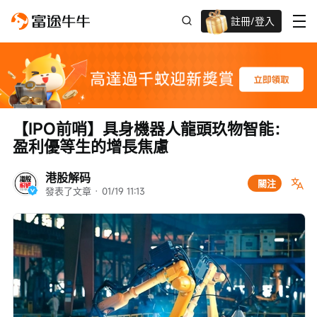
註冊/登入
迎新驚喜賞 股票/BTC等任你揀!
【IPO前哨】具身機器人龍頭玖物智能：
盈利優等生的增長焦慮
港股解码
關注
發表了文章
 · 
01/19 11:13