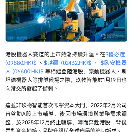
港股機器人賽道的上市熱潮持續升溫。在
$優必選 
(09880.HK)$
 、
$越疆 (02432.HK)$
 、 
$臥安機器
人 (06600.HK)$
 等相繼登陸港股，樂動機器人、斯
坦德機器人等排隊候場之際，玖物智能於1月19日也
向港交所發起了衝刺。
這並非玖物智能首次叩擊資本大門，2022年2月公司
曾啓動A股上市輔導，後因市場環境與業務需求調
整，於2025年12月終止輔導，轉而奔赴港股，背後
是對資金補給、品牌升級與全球佈局的迫切訴求。