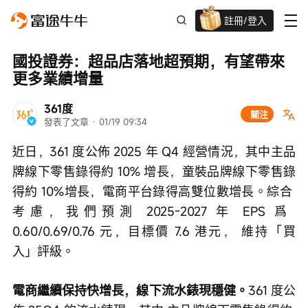
註冊/登入
迎新驚喜賞 股票/BTC等任你揀!
國投證券：超品店落地超預期，有望帶來
更多業績增量
361度
關注
發表了文章
 · 
01/19 09:34
近日，361 度公佈 2025 年 Q4 經營情況，其中主品
牌線下零售錄得約 10% 增長，童裝品牌線下零售錄
得約 10%增長，電商平台錄得高雙位數增長。綜合 
考慮，我們預測 2025-2027 年 EPS 爲 
0.60/0.69/0.76 元，目標價 7.6 港元， 維持「買
入」評級。
電商繼續保持快增長，線下流水錶現穩健。
361 度公