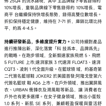
佈 25Q4 的流水錶現，其中 主品牌線下零售錄得約 
10%增長，童裝品牌線下零售錄得約 10%增長，電
商平 台繼續保持快增長態勢，錄得高雙位數增長。
折扣保持穩定健康，維持在 7-71 折，庫銷比環比持
平，約爲 4-4.5。
持續研發新品，多維度提升實力。
公司持續對產品
進行推陳出新，深化落實「科 技爲本，品牌爲先」
的戰略。在跑步領域，全新競速家族飛燃 5、飛燃 
5 FUTURE 上市;速湃家族 3 代速湃 FLOAT3、速湃 
CQT3、凌刺 1 代全面升級。在籃球領 域，約基奇第
二代簽名籃球鞋 JOKER2 於美國首發;阿隆戈登第六
代簽名籃球 鞋 AG6 上市。在戶外領域，推出翼屏風
衣、URBAN 衝鋒衣及溯風鞋等新品，讓 消費者在
戶外也有更多選擇。在女子健身領域，推出小蛋殼 
1.0 系列、新肌 SE 系列，兼顧輕盈保暖與靈活舒