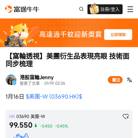
註冊/登入
迎新驚喜賞 股票/BTC等任你揀!
【窩輪透視】美團衍生品表現亮眼 技術面
同步梳理
港股窩輪Jenny
關注
發表了文章
 · 
01/19 02:26
1月16日 
$美團-W (03690.HK)$
HK
03690
美團-W
99.550
-0.450
-0.45%