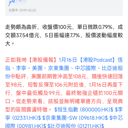
交易中
01/19 02:23
走勢頗為曲折，收盤價100元，單日微跌0.79%，成
交額37.54億元，5日振幅達7.7%，股價波動幅度較
大。
正如我哋【港股播報】
1月16日【港股Podcast】恆
指、李寧、美團、京東集團、中芯國際、比亞迪股
份
中點評，美團前期曾沖高至108元，隨後快速回落
至98元，短暫反彈至106元附近後，1月16日再度下
行，盤中最低觸及99元，最終勉強企穩於100元關
口。從走勢來看，該股並無明確單邊方向，呈現典
型的區間震盪特徵。 
$恒生指數 (800000.HK)$
$李
寧 (02331.HK)$
$京東集團-SW (09618.HK)$
$中芯
國際 (00981.HK)$
$比亞迪股份 (01211.HK)$