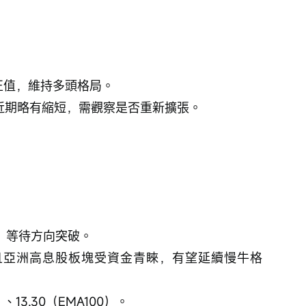
，均為正值，維持多頭格局。
正，但近期略有縮短，需觀察是否重新擴張。
間震盪，等待方向突破。
且亞洲高息股板塊受資金青睞，有望延續慢牛格
、13.30（EMA100）。