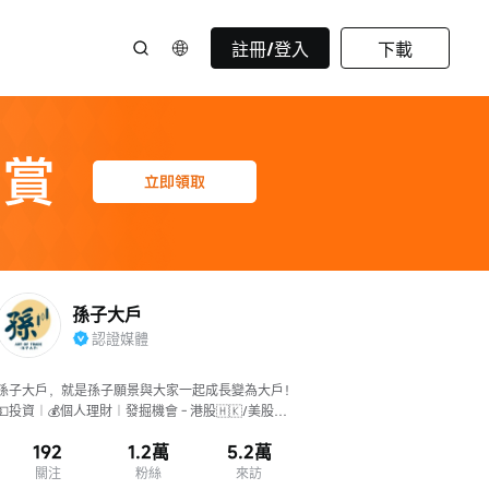
註冊/登入
下載
孫子大戶
認證媒體
孫子大戶，就是孫子願景與大家一起成長變為大戶！
💵投資︱💰個人理財︱發掘機會 - 港股🇭🇰/美股
🇺🇸/Crypto/黃金原油/外匯/期貨期權
192
1.2萬
5.2萬
關注
粉絲
來訪