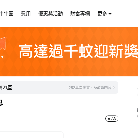
牛牛圈
費用
優惠與活動
財富專欄
更多
21厘
252萬次瀏覽 · 660篇内容
息