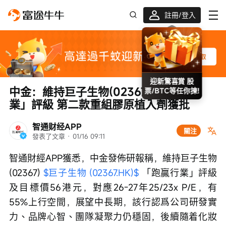
註冊/登入
迎新驚喜賞 股
票/BTC等任你揀!
中金：維持巨子生物(02367)「跑贏行
業」評級 第二款重組膠原植入劑獲批
智通财经APP
關注
發表了文章
 · 
01/16 09:11
智通財經APP獲悉，中金發佈研報稱，維持巨子生物
(02367) 
$巨子生物 (02367.HK)$
 「跑贏行業」評級
及目標價56港元，對應26-27年25/23x P/E，有
55%上行空間，展望中長期，該行認爲公司研發實
力、品牌心智、團隊凝聚力仍穩固，後續隨着化妝