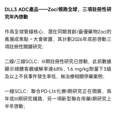
DLL3 ADC產品——Zoci領跑全球，三項註冊性研
究年內啓動
作爲全球管線核心，潛在同類首創/最優藥物Zoci的
進展成焦點。大會披露，其計劃2026年底前啓動三
項註冊性關鍵研究：
二線/三線SCLC：Ⅲ期註冊性研究已啓動，此前數據
顯示總體客觀緩解率達68%，1.6 mg/kg劑量下3級
及以上不良事件發生率低，無治療相關停藥案例；
一線SCLC：聯合PD-L1±化療Ⅰ期研究正在開展，爲
年底Ⅲ期研究鋪路，另一項新型聯合用藥Ⅰ期研究上
半年啓動；