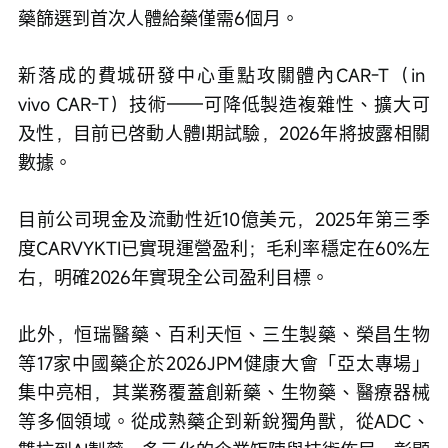
藥篩選到首次人體給藥僅需6個月。
新落成的費城研發中心重點攻關體內CAR-T（in 
vivo CAR-T）技術——可降低製造複雜性、擴大可
及性，目前已啓動人體I期試驗，2026年將披露相關
數據。
目前公司現金及流動性近10億美元，2025年第三季
度CARVYKTI已實現運營盈利；毛利率穩定在60%左
右，明確2026年實現全公司盈利目標。
此外，恒瑞醫藥、百利天恒、三生製藥、榮昌生物
等17家中國藥企於2026JPM健康大會「亞太專場」
集中亮相，其業務覆蓋創新藥、生物藥、醫療器械
等多個領域。從成熟藥企到新銳獨角獸，從ADC、