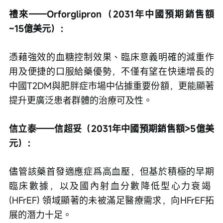
禮來——Orforglipron（2031年中國預期銷售額
~15億美元）：
憑藉強效的血糖控制效果、臨床意義明確的減重作
用及便捷的口服給藥優勢，不僅有望在快速增長的
中國T2DM與肥胖症市場中佔據重要份額，更能顯著
提升更廣泛患者群體的治療可及性。
信立泰——信超妥（2031年中國預期銷售額>5億美
元）：
儘管該藥首發適應症爲高血壓，但基於積極的早期
臨床數據，以及國內射血分數降低型心力衰竭 
(HFrEF) 領域顯著的未被滿足醫療需求，向HFrEF拓
展的潛力十足。