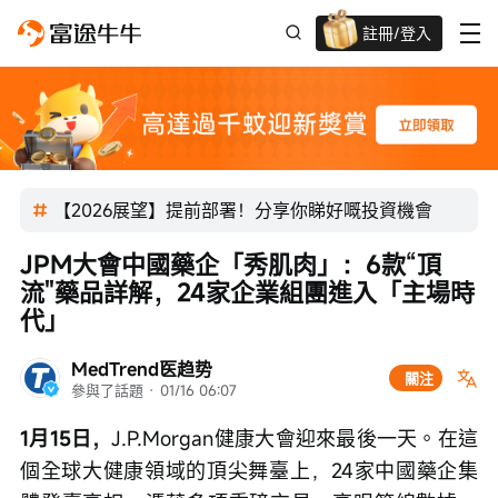
註冊/登入
迎新驚喜賞 股票/BTC等任你揀!
【2026展望】提前部署！分享你睇好嘅投資機會
JPM大會中國藥企「秀肌肉」：6款“頂
流"藥品詳解，24家企業組團進入「主場時
代」
MedTrend医趋势
關注
參與了話題
 · 
01/16 06:07
1月15日，
J.P.Morgan健康大會迎來最後一天。在這
個全球大健康領域的頂尖舞臺上，24家中國藥企集