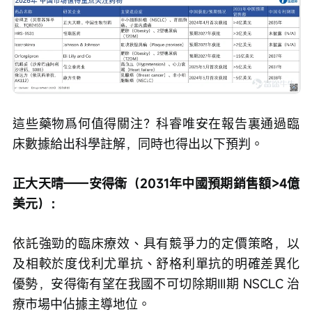
這些藥物爲何值得關注？科睿唯安在報告裏通過臨
床數據給出科學註解，同時也得出以下預判。
正大天晴——安得衛（2031年中國預期銷售額>4億
美元）：
依託強勁的臨床療效、具有競爭力的定價策略，以
及相較於度伐利尤單抗、舒格利單抗的明確差異化
優勢，安得衛有望在我國不可切除期III期 NSCLC 治
療市場中佔據主導地位。