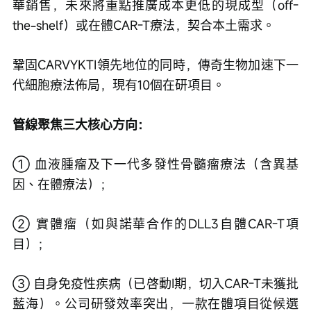
華銷售，未來將重點推廣成本更低的現成型（off-
the-shelf）或在體CAR-T療法，契合本土需求。
鞏固CARVYKTI領先地位的同時，傳奇生物加速下一
代細胞療法佈局，現有10個在研項目。
管線聚焦三大核心方向：
① 血液腫瘤及下一代多發性骨髓瘤療法（含異基
因、在體療法）；
② 實體瘤（如與諾華合作的DLL3自體CAR-T項
目）；
③ 自身免疫性疾病（已啓動I期，切入CAR-T未獲批
藍海）。公司研發效率突出，一款在體項目從候選