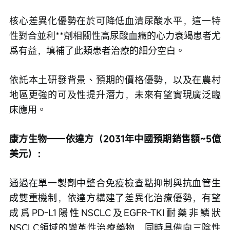
核心差異化優勢在於可降低血清尿酸水平，這一特
性對合並利**劑相關性高尿酸血癥的心力衰竭患者尤
爲有益，填補了此類患者治療的細分空白。
依託本土研發背景、預期的價格優勢，以及在農村
地區更強的可及性提升潛力，未來有望實現廣泛臨
床應用。
康方生物——依達方（2031年中國預期銷售額~5億
美元）：
通過在單一製劑中整合免疫檢查點抑制與抗血管生
成雙重機制，依達方構建了差異化治療優勢，有望
成爲PD-L1陽性NSCLC及EGFR-TKI耐藥非鱗狀
NSCLC領域的變革性治療藥物，同時具備向三陰性