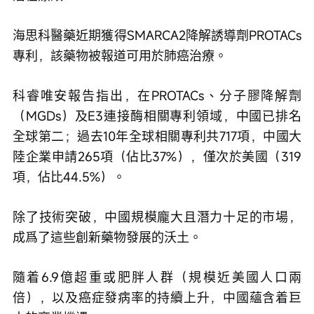
海思科醫藥近期獲得SMARCA2降解誘導劑PROTACs
專利，該藥物被報道可用於肺癌治療。
科睿唯安報告指出，在PROTACs、分子膠降解劑
（MGDs）及E3連接酶相關專利領域，中國已排名
全球第二；過去10年全球相關專利共717項，中國大
陸企業申請265項（佔比37%），僅次於美國（319
項，佔比44.5%）。
除了技術突破，中國規模龐大且潛力十足的市場，
成爲了這些創新藥物發展的沃土。
隨着6.9億超重或肥胖人群（規模近美國人口兩
倍），以及癌症發病率的持續上升，中國蘊含着巨