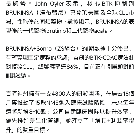
長態勢。John Oyler表示，核心BTK抑制劑
BRUKINSA（澤布替尼）已登頂美國及全球CLL市
場，性能優於同類藥物。數據顯示，BRUKINSA的表
現優於一代藥物ibrutinib和二代藥物acala。
BRUKINSA+Sonro（ZS組合）的I期數據十分優異，
有望實現固定療程的承諾；首創的BTK-CDAC療法針
對復發CLL，總響應率達86%，目前正在開展頭對頭
III期試驗。
百濟神州擁有一支4800人的研發團隊，在過去18個
月裏推動了15款NME進入臨床試驗階段，未來每年
還將新增8-10款；公司自建臨床團隊以提升效率，
優先推進差異化管線，並確立了「增長+利潤率提
升」的雙重目標。