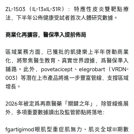
ZL-1503（IL-13xIL-31R）：特應性皮炎雙靶點療
法，下半年公佈健康受試者首次人體研究數據。
商業化再擴容，醫保準入提前佈局
區域業務方面，已獲批的凱捷樂上半年啓動商業
化，將聚焦醫生教育、真實世界證據，爲醫保準入
鋪路。此外，povetacicept、elegrobart（VRDN-
003）等潛在上市產品將進一步豐富管線，支撐區域
增長。
2026年被定爲再鼎醫藥「關鍵之年」，除管線進展
外，多項重要數據讀出及監管節點將落地：
fgartigimod眼肌型重症肌無力、肌炎全球Ⅲ期數