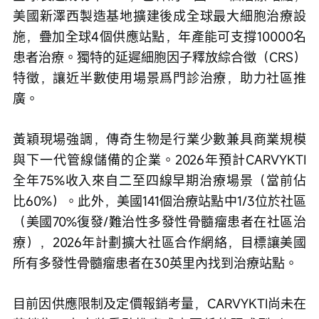
美國新澤西製造基地擴建後成全球最大細胞治療設
施，疊加全球4個供應站點，年產能可支撐10000名
患者治療。獨特的延遲細胞因子釋放綜合徵（CRS）
特徵，讓近半數使用場景爲門診治療，助力社區推
廣。
黃穎現場強調，傳奇生物是行業少數兼具商業規模
與下一代管線儲備的企業。2026年預計CARVYKTI
全年75%收入來自二至四線早期治療場景（當前佔
比60%）。此外，美國141個治療站點中1/3位於社區
（美國70%復發/難治性多發性骨髓瘤患者在社區治
療），2026年計劃擴大社區合作網絡，目標讓美國
所有多發性骨髓瘤患者在30英里內找到治療站點。
目前因供應限制及定價報銷考量，CARVYKTI尚未在