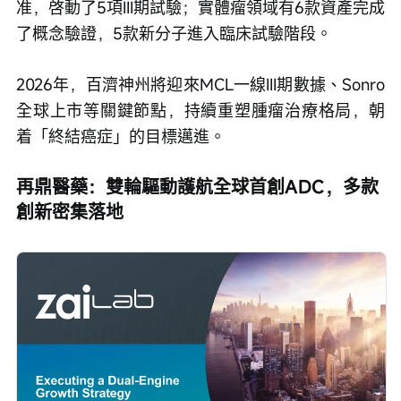
准，啓動了5項III期試驗；實體瘤領域有6款資產完成
了概念驗證，5款新分子進入臨床試驗階段。
2026年，百濟神州將迎來MCL一線III期數據、Sonro
全球上市等關鍵節點，持續重塑腫瘤治療格局，朝
着「終結癌症」的目標邁進。 
再鼎醫藥：雙輪驅動護航全球首創ADC，多款
創新密集落地