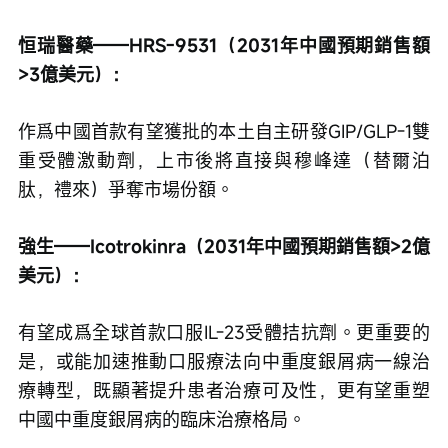
恒瑞醫藥——HRS-9531（2031年中國預期銷售額
>3億美元）：
作爲中國首款有望獲批的本土自主研發GIP/GLP-1雙
重受體激動劑，上市後將直接與穆峰達（替爾泊
肽，禮來）爭奪市場份額。
強生——Icotrokinra（2031年中國預期銷售額>2億
美元）：
有望成爲全球首款口服IL-23受體拮抗劑。更重要的
是，或能加速推動口服療法向中重度銀屑病一線治
療轉型，既顯著提升患者治療可及性，更有望重塑
中國中重度銀屑病的臨床治療格局。