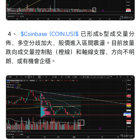
 4、 
$Coinbase (COIN.US)$
 已形成b型成交量分
佈，多空分歧加大，股價進入區間震盪。目前放量
跌向成交量控制點（橙線）和軸線支撐，方向不明
朗，或有機會企穩。