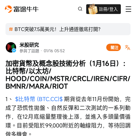
註冊/登入
迎新驚喜賞 股票/BTC等任你揀!
BTC突破7.5萬美元！上升通道徹底打開？
米股研究
關注
參與了話題
 · 
01/16 05:52
加密貨幣及概念股技術分析（1月16日）：
比特幣/以太坊/ 
HOOD/COIN/MSTR/CRCL/IREN/CIFR/
BMNR/MARA/RIOT
1、 
$比特幣 (BTC.CC)$
 期貨從去年11月份開始，完
成了恐慌性拋盤、自然反彈和二次測試的一系列動
作，在12月底縮量整理後上漲，並進入多頭量價循
環。目前受阻於99,000附近的軸線阻力，等待回調
做多機會。