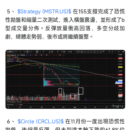
 5、 
$Strategy (MSTR.US)$
 在155支撐完成了恐慌
性拋盤和縮量二次測試，進入橫盤震盪，並形成了b
型成交量分佈。反彈放量衝高回落，多空分歧加
劇，總體走勢弱，後市或將繼續盤整。
 6、 
$Circle (CRCL.US)$
 在11月份一度出現恐慌性
拋盤，後縮量反彈，但未到達本輪下跌的61.8%位