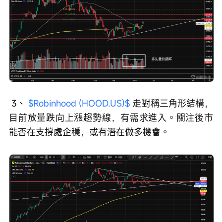
 3、 
$Robinhood (HOOD.US)$
 走對稱三角形結構，
目前放量跌向上漲趨勢線，有需求進入。關注後市
能否在支撐處企穩，或有潛在做多機會。