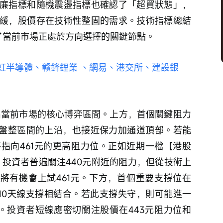
廉指標和隨機震盪指標也確認了「超買狀態」，
緩，股價存在技術性整固的需求。技術指標總結
了當前市場正處於方向選擇的關鍵節點。
指、華虹半導體、贛鋒鋰業 、網易、港交所、建設銀
期盤整區間的上沿，也接近保力加通道頂部。若能
指向461元的更高阻力位。正如近期一檔【港股
所指出，投資者普遍關注440元附近的阻力，但從技術上
後將有機會上試461元。下方，首個重要支撐位在
及10天線支撐相結合。若此支撐失守，則可能進一
域。投資者短線應密切關注股價在443元阻力位和