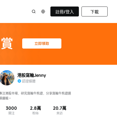
註冊/登入
下載
港股窩輪Jenny
認證媒體
專注港股市場，研究窩輪牛熊證，分享窩輪牛熊證選
擇邏輯。
3000
2.8萬
20.7萬
關注
粉絲
來訪