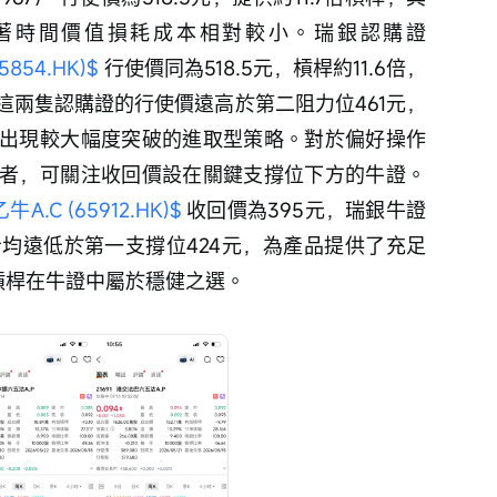
著時間價值損耗成本相對較小。瑞銀認購證
854.HK)$
 行使價同為518.5元，槓桿約11.6倍，
這兩隻認購證的行使價遠高於第二阻力位461元，
出現較大幅度突破的進取型策略。對於偏好操作
者，可關注收回價設在關鍵支撐位下方的牛證。
.C (65912.HK)$
 收回價為395元，瑞銀牛證
兩者均遠低於第一支撐位424元，為產品提供了充足
槓桿在牛證中屬於穩健之選。