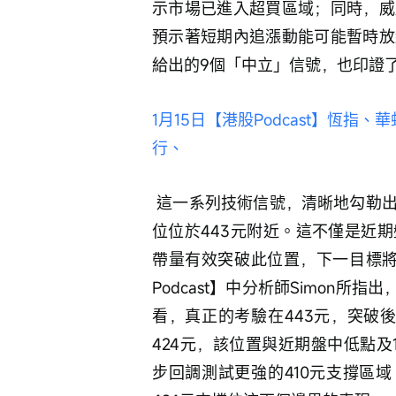
示市場已進入超買區域；同時，威
預示著短期內追漲動能可能暫時放
給出的9個「中立」信號，也印證
1月15日【港股Podcast】恆
行、
 這一系列技術信號，清晰地勾勒出當前市場的核心博弈區間。上方，首個關鍵阻力
位位於443元附近。這不僅是近
帶量有效突破此位置，下一目標將
Podcast】中分析師Simon
看，真正的考驗在443元，突破
424元，該位置與近期盤中低點
步回調測試更強的410元支撐區