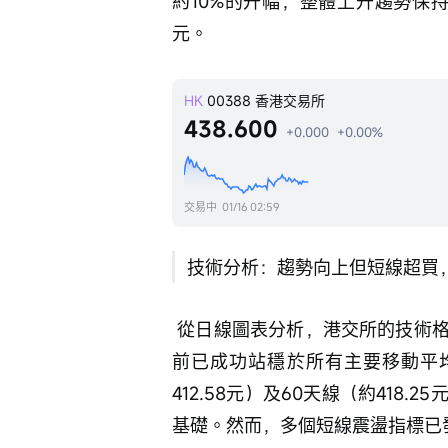
約10%的升幅，整體上升趨勢保持良
元。
HK
00388
香港交易所
438.600
+0.000
+0.00%
交易中
01/16 02:59
技術分析：趨勢向上但短線超買
 從日線圖表分析，港交所的技術格局呈現「中期向好，短線遇阻」的特點。股價目
前已成功站穩於所有主要移動平均線
412.58元）及60天線（約41
基礎。然而，多個短線震盪指標已發