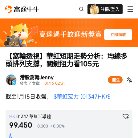
註冊/登入
迎新驚喜賞 股票/BTC等任你揀!
【窩輪透視】華虹短期走勢分析：均線多
頭排列支撐，關鍵阻力看105元
港股窩輪Jenny
關注
發表了文章
 · 
01/16 02:31
截至1月15日收盤， 
$華虹宏力 (01347.HK)$
HK
01347
華虹半導體
99.450
+0.000
+0.00%