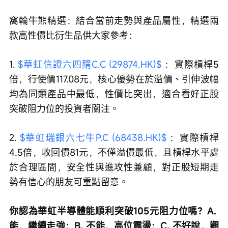
窩輪牛熊精選：結合當前走勢與產品屬性，精選兩
款高性價比衍生品供大家參考：
1. 
$華虹信證六四購C.C (29874.HK)$
 ：實際槓桿5
倍，行使價117.08元，核心優勢在於溢價、引伸波幅
均為同類產品中最低，性價比突出，適合看好正股
突破阻力位的投資者關注。
2. 
$華虹瑞銀六七牛P.C (68438.HK)$
 ：實際槓桿
4.5倍，收回價81元，不僅溢價最低，且槓桿水平處
於合理區間，安全性與進攻性兼顧，對正股短期走
勢有信心的朋友可重點留意。
你認為華虹半導體能順利突破105元阻力位嗎？A. 
能，繼續走強；B. 不能，高位震盪；C. 不好說，觀