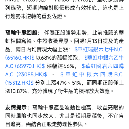
列態勢，短期均線對股價形成有效托底，這也是上
行趨勢未逆轉的重要佐證。
窩輪牛熊回顧：
 伴隨正股強勢走勢，此前推薦的華
虹相關窩輪、牛證收獲豐厚。回顧1月13日提及的產
品，兩日內均實現大幅上漲： 
$華虹瑞銀六七牛N.C 
(65160.HK)$
 以68%的漲幅領跑， 
$華虹中銀六乙牛
A.C (65970.HK)$
 漲幅達66%， 
$華虹國君六四購
A.C (23085.HK)$
 、 
$華虹中銀六四購B.C 
(15312.HK)$
 分別上漲47%、51%，而同期正股僅上
漲10.87%，充分體現了衍生品的槓桿放大效應。
友情提示：
窩輪牛熊產品波動性極高，收益亮眼的
同時風險也同步放大，尤其是短期暴漲後，不宜盲
目追高，需結合正股走勢理性參與。