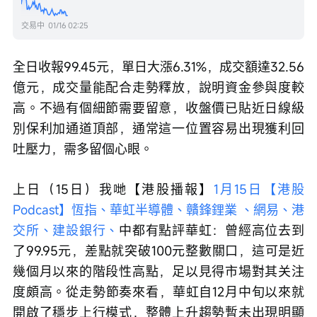
交易中
01/16 02:25
全日收報99.45元，單日大漲6.31%，成交額達32.56
億元，成交量能配合走勢釋放，說明資金參與度較
高。不過有個細節需要留意，收盤價已貼近日線級
別保利加通道頂部，通常這一位置容易出現獲利回
吐壓力，需多留個心眼。
上日（15日）我哋【港股播報】
1月15日【港股
Podcast】恆指、華虹半導體、贛鋒鋰業 、網易、港
交所、建設銀行、
中都有點評華虹：曾經高位去到
了99.95元，差點就突破100元整數關口，這可是近
幾個月以來的階段性高點，足以見得市場對其关注
度頗高。從走勢節奏來看，華虹自12月中旬以來就
開啟了穩步上行模式，整體上升趨勢暫未出現明顯