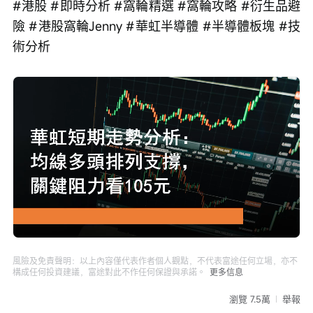
#港股 #即時分析 #窩輪精選 #窩輪攻略 #衍生品避
險 #港股窩輪Jenny #華虹半導體 #半導體板塊 #技
術分析 
Loaded
:
Progress
:
取
0%
0%
消
/
播
靜
放
音
速
度
風險及免責聲明：以上內容僅代表作者個人觀點，不代表富途任何立場，亦不
構成任何投資建議，富途對此不作任何保證與承諾。
更多信息
瀏覽 7.5萬
舉報