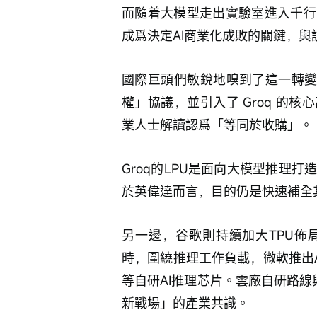
而隨着大模型走出實驗室進入千行
成爲決定AI商業化成敗的關鍵，
國際巨頭們敏銳地嗅到了這一轉變。
權」協議，並引入了 Groq 的
業人士解讀認爲「等同於收購」。
Groq的LPU是面向大模型推理
於英偉達而言，目的仍是快速補全其
另一邊，谷歌則持續加大TPU佈
時，圍繞推理工作負載，微軟推出Azur
等自研AI推理芯片。雲廠自研路線
新戰場」的產業共識。