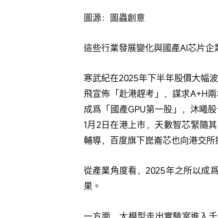
這些行業發展變化與國產AI芯片企
寒武紀在2025年下半年股價大幅
飛宣佈「赴港趕考」，謀求A+H兩
成爲「國產GPU第一股」，沐曦股
1月2日在港上市，天數智芯緊隨
輔導，百度旗下崑崙芯也向港交所
從產業角度看，2025年之所以
果。
一方面，大模型走出實驗室進入千