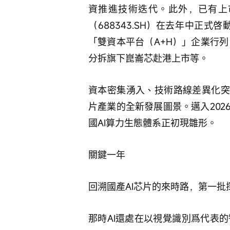
資推進技術迭代。此外，已有上
（688343.SH）在去年中正式
「雙資本平台（A+H）」企業行列；百
分拆旗下崑崙芯赴港上市等。
資本密集湧入、技術路線差異化突
片產業的全新發展圖景。邁入20
國AI算力生態體系正初現雛形。
關鍵一年
回溯國產AI芯片的來時路，第一批
那時AI還處在以視覺識別爲代表