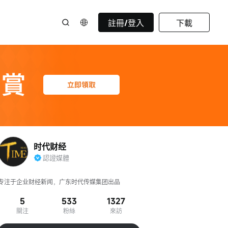
註冊/登入
下載
时代财经
認證媒體
专注于企业财经新闻，广东时代传媒集团出品
5
533
1327
關注
粉絲
來訪