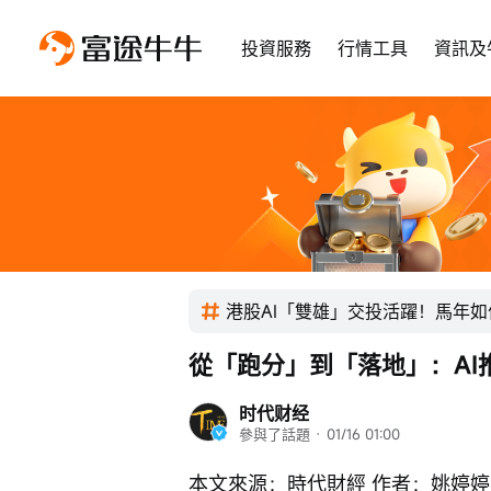
投資服務
行情工具
資訊及
港股AI「雙雄」交投活躍！馬年如
從「跑分」到「落地」：AI推
时代财经
參與了話題
 · 
01/16 01:00
本文來源：時代財經 作者：姚婷婷