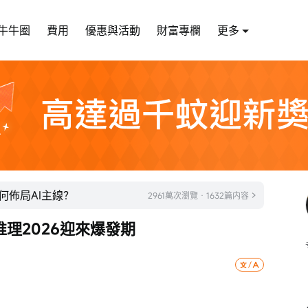
牛牛圈
費用
優惠與活動
財富專欄
更多
何佈局AI主線？
2961萬次瀏覽 · 1632篇内容
理2026迎來爆發期