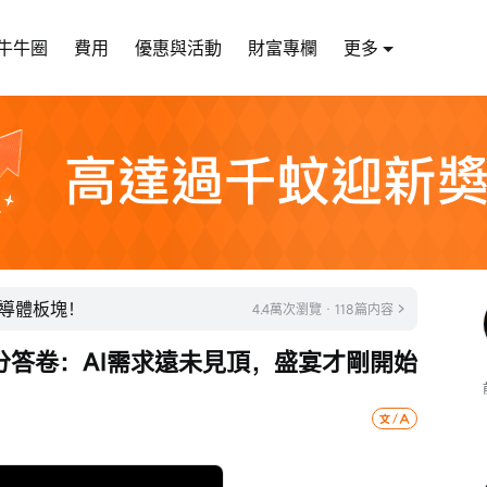
牛牛圈
費用
優惠與活動
財富專欄
更多
導體板塊！
4.4萬次瀏覽 · 118篇内容
分答卷：AI需求遠未見頂，盛宴才剛開始