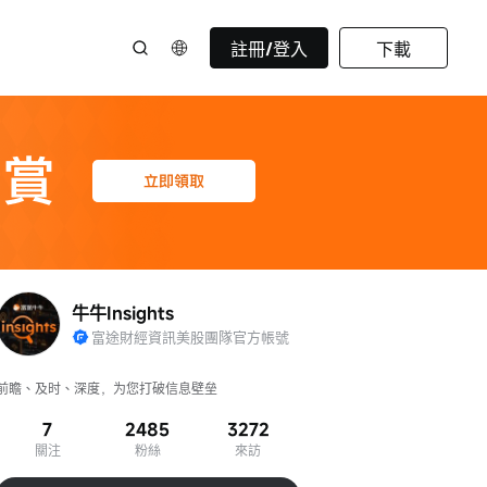
註冊/登入
下載
牛牛Insights
富途財經資訊美股團隊官方帳號
前瞻、及时、深度，为您打破信息壁垒
7
2485
3272
關注
粉絲
來訪