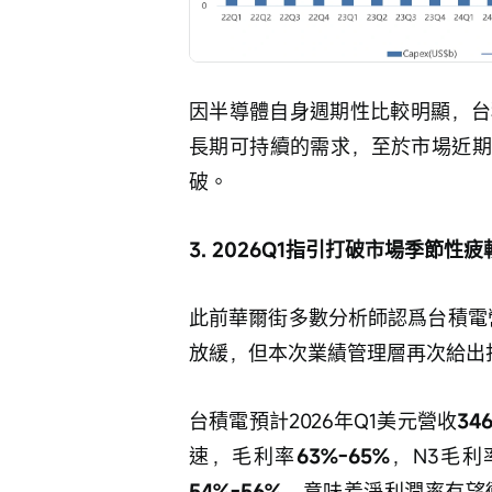
因半導體自身週期性比較明顯，台
長期可持續的需求，至於市場近期
破。
3. 2026Q1指引打破市場季節性
此前華爾街多數分析師認爲台積電營
放緩，但本次業績管理層再次給出
台積電預計2026年Q1美元營收
34
速，毛利率
63%-65%
，N3毛利
54%-56%
，意味着淨利潤率有望