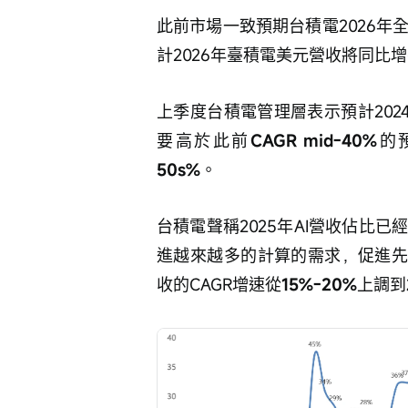
此前市場一致預期台積電2026年
計2026年臺積電美元營收將同比
上季度台積電管理層表示預計2024-202
要高於此前
CAGR mid-40%
的
50s%
。
台積電聲稱2025年AI營收佔比已
進越來越多的計算的需求，促進先進
收的CAGR增速從
15%-20%
上調到