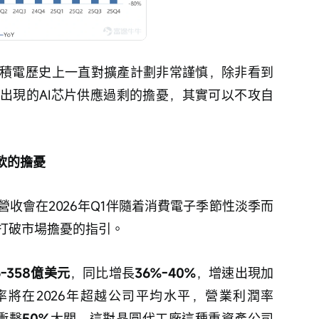
積電歷史上一直對擴產計劃非常謹慎，除非看到
出現的AI芯片供應過剩的擔憂，其實可以不攻自
疲軟的擔憂
收會在2026年Q1伴隨着消費電子季節性淡季而
打破市場擔憂的指引。
6-358億美元
，同比增長
36%-40%
，增速出現加
率將在2026年超越公司平均水平，營業利潤率
衝擊
50%
大關，這對晶圓代工廠這種重資產公司