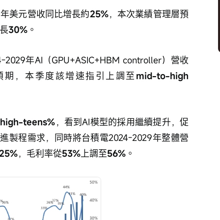
全年美元營收同比增長約
25%
，本次業績管理層預
增長
30%
。
9年AI（GPU+ASIC+HBM controller）營收
預期，本季度該增速指引上調至
mid-to-high 
經
high-teens%
，看到AI模型的採用繼續提升，促
製程需求，同時將台積電2024-2029年整體營
25%
，毛利率從
53%
上調至
56%
。