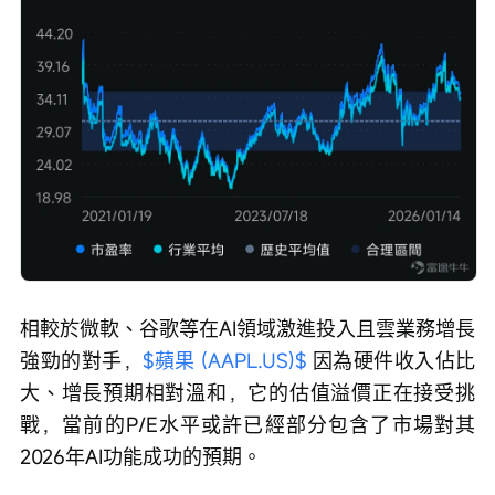
相較於微軟、谷歌等在AI領域激進投入且雲業務增長
強勁的對手，
$蘋果 (AAPL.US)$
 因為硬件收入佔比
大、增長預期相對溫和，它的估值溢價正在接受挑
戰，當前的P/E水平或許已經部分包含了市場對其
2026年AI功能成功的預期。