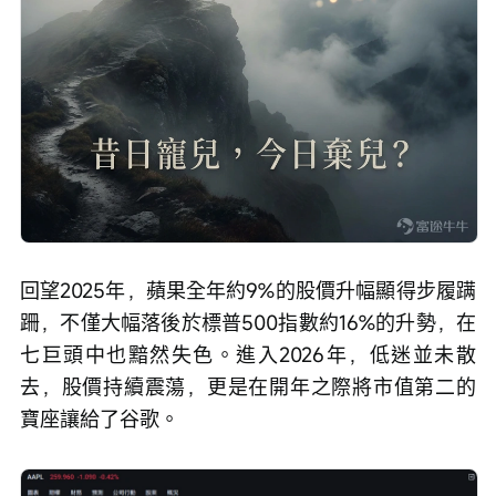
回望2025年，蘋果全年約9%的股價升幅顯得步履蹒
跚，不僅大幅落後於標普500指數約16%的升勢，在
七巨頭中也黯然失色。進入2026年，低迷並未散
去，股價持續震蕩，更是在開年之際將市值第二的
寶座讓給了谷歌。