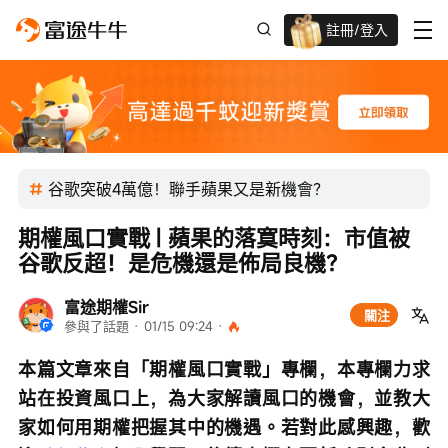
註冊/登入
迎新驚喜賞 股票/BTC等任你揀!
谷歌突破4萬億！聯手蘋果又是新機會？
期權風口實戰 | 蘋果的落寞時刻：市值被
谷歌反超！是危機還是佈局良機？
富途期權Sir
關注
參與了話題
 · 
01/15 09:24
 · 
本篇文章來自「期權風口實戰」專欄，本專欄力求
站在投資風口上，為大家解讀風口的機會，並教大
家如何用期權把握其中的機遇。若對此感興趣，歡