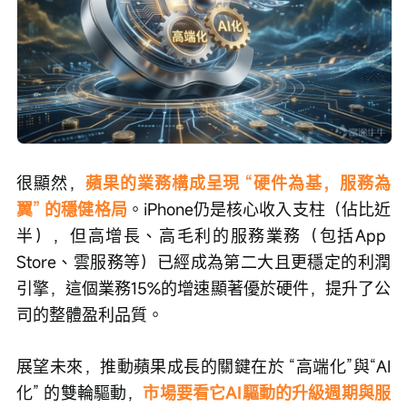
很顯然，
蘋果的業務構成呈現 “硬件為基，服務為
翼” 的穩健格局
。iPhone仍是核心收入支柱（佔比近
半），但高增長、高毛利的服務業務（包括App 
Store、雲服務等）已經成為第二大且更穩定的利潤
引擎，這個業務15%的增速顯著優於硬件，提升了公
司的整體盈利品質。
展望未來，推動蘋果成長的關鍵在於 “高端化”與“AI
化” 的雙輪驅動，
市場要看它AI驅動的升級週期與服