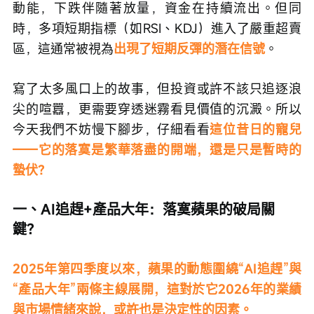
動能，下跌伴隨著放量，資金在持續流出。但同
時，多項短期指標（如RSI、KDJ）進入了嚴重超賣
區，這通常被視為
出現了短期反彈的潛在信號
。
寫了太多風口上的故事，但投資或許不該只追逐浪
尖的喧囂，更需要穿透迷霧看見價值的沉澱。所以
今天我們不妨慢下腳步，仔細看看
這位昔日的寵兒
——它的落寞是繁華落盡的開端，還是只是暫時的
蟄伏？
一、AI追趕+產品大年：落寞蘋果的破局關
鍵？
2025年第四季度以來，蘋果的動態圍繞“AI追趕”與
“產品大年”兩條主線展開，這對於它2026年的業績
與市場情緒來說，或許也是決定性的因素。