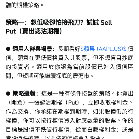
體的期權策略。
策略一：想低吸卻怕接飛刀？試試 Sell 
Put（賣出認沽期權）
● 適用人群與場景：
長期看好
$蘋果 (AAPL.US)$
 價
值，願意在更低價格買入其股票，但不想盲目抄底
的投資者。適用於你認為當前股價已進入價值區
間，但短期可能繼續探底的震蕩市。
● 策略邏輯：
這是一種有條件接盤的策略。你賣出
（開倉）一張認沽期權（Put），立即收取權利金。
作為交換，你承諾在期權到期時，如果股價低於行
權價，你可以按行權價買入對應數量的股票。你的
目標是股價不跌破行權價，從而白賺權利金；或是
當股價跌破時，以心儀的價格買入股票。