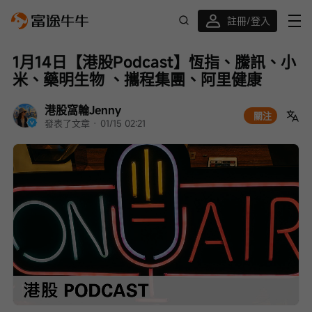
註冊/登入
迎新驚喜賞 股票/BTC等任你揀!
1月14日【港股Podcast】恆指、騰訊、小
米、藥明生物 、攜程集團、阿里健康
港股窩輪Jenny
關注
發表了文章
 · 
01/15 02:21
Loaded
:
Progress
:
取
0%
0%
消
/
播
靜
放
音