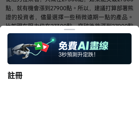
點，就有機會漲到27900點。所以，建議打算部署熊
證的投資者，儘量選擇一些稍微遠期一點的產品。
比如現在阻力位在27300點，突破後能漲到27900點
的話，儘量選擇收回價大概在27800點，甚至27900
點的產品 。可能有人會問，27900點會不會太誇張
了？這不是氣勢如虹要衝到28000點了嗎？不過現
在恆指收在26999點，要漲1000點確實聽起來有點
遙遠，但也不是完全沒可能。正常情況下，一天漲
註冊
1000點確實少見，但如果盤中因為某些消息或其他
原因，市場突然沖高，要是買了太貼價的產品，很
容易觸及收回價。所以為了避免觸及收回，通常都
會建議選擇一些相對安全的產品。同樣，如果是關
注牛證的投資者，現在的支撐位在26300點左右，
要是跌破了，就會去到25800點。我不是說明天
（15日）就一定會暴跌或者暴漲，但知道了支撐位