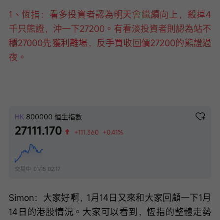
速
度
1、恆指：看多投資者認為明天會繼續向上，殺掉4
千只熊證，沖一下27200。有看淡投資者則認為站不
穩27000先獲利離場，反手買收回價27200的熊證過
夜。
HK
800000
恒生指數
27111.170
+111.360
+0.41%
交易中
01/15 02:17
Simon：大家好啊，1月14日又來和大家回顧一下1月
14日的港股情況。大家可以看到，恆指的整體走勢