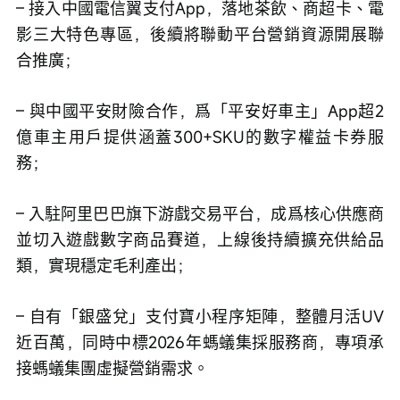
– 接入中國電信翼支付App，落地茶飲、商超卡、電
影三大特色專區，後續將聯動平台營銷資源開展聯
合推廣；
– 與中國平安財險合作，爲「平安好車主」App超2
億車主用戶提供涵蓋300+SKU的數字權益卡券服
務；
– 入駐阿里巴巴旗下游戲交易平台，成爲核心供應商
並切入遊戲數字商品賽道，上線後持續擴充供給品
類，實現穩定毛利產出；
– 自有「銀盛兌」支付寶小程序矩陣，整體月活UV
近百萬，同時中標2026年螞蟻集採服務商，專項承
接螞蟻集團虛擬營銷需求。