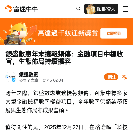
註冊/登入
迎新驚喜賞 股票/BTC等任你揀!
銀盛數惠年末捷報頻傳：金融項目中標收
官，生態佈局持續擴容
銀盛數惠
關注
發表了文章
 · 
01/15 02:04
跨年之際，銀盛數惠業務捷報頻傳，密集中標多家
大型金融機構數字權益項目，全年數字營銷業務拓
展與生態佈局亦成果豐碩。
值得關注的是，2025年12月22日，在格隆匯「科技