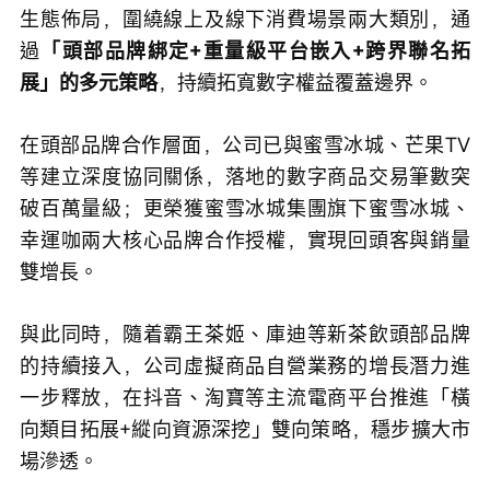
生態佈局，圍繞線上及線下消費場景兩大類別，通
過
「頭部品牌綁定+重量級平台嵌入+跨界聯名拓
展」的多元策略
，持續拓寬數字權益覆蓋邊界。
在頭部品牌合作層面，公司已與蜜雪冰城、芒果TV
等建立深度協同關係，落地的數字商品交易筆數突
破百萬量級；更榮獲蜜雪冰城集團旗下蜜雪冰城、
幸運咖兩大核心品牌合作授權，實現回頭客與銷量
雙增長。
與此同時，隨着霸王茶姬、庫迪等新茶飲頭部品牌
的持續接入，公司虛擬商品自營業務的增長潛力進
一步釋放，在抖音、淘寶等主流電商平台推進「橫
向類目拓展+縱向資源深挖」雙向策略，穩步擴大市
場滲透。