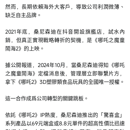
然而，長期依賴海外大客戶，導致公司利潤微薄、
缺乏自主品牌。
2021年底，桑尼森迪在抖音開設旗艦店，試水內
銷，但真正實現戰略轉折的契機，是《哪吒之魔童
鬧海2》的上映。
據公開報道，2024年10月，當桑尼森迪得知《哪吒
之魔童鬧海》定檔消息後，管理層立即聯繫片方，
拿下《哪吒2》3D塑膠類食品玩具的全國唯一授權。
這一合作成爲公司轉型的關鍵跳板。
依託《哪吒2》IP熱度，桑尼森迪推出的「驚喜盒」
系列產品以69元端盒或8.8元單件的超高性價比迅速