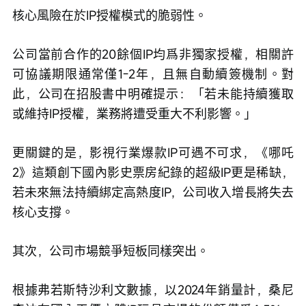
核心風險在於IP授權模式的脆弱性。
公司當前合作的20餘個IP均爲非獨家授權，相關許
可協議期限通常僅1-2年，且無自動續簽機制。對
此，公司在招股書中明確提示：「若未能持續獲取
或維持IP授權，業務將遭受重大不利影響。」
更關鍵的是，影視行業爆款IP可遇不可求，《哪吒
2》這類創下國內影史票房紀錄的超級IP更是稀缺，
若未來無法持續綁定高熱度IP，公司收入增長將失去
核心支撐。
其次，公司市場競爭短板同樣突出。
根據弗若斯特沙利文數據，以2024年銷量計，桑尼