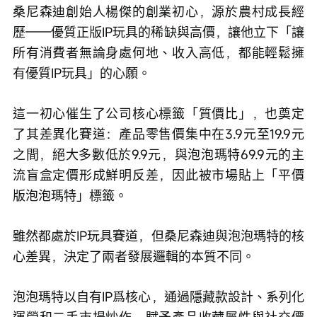
桑尼森迪創始人楊傑的創業初心，源於農村成長經
歷——優質正版IP玩具的稀缺與高價，讓他立下「讓
所有消費者無論身處何地、收入高低，都能輕鬆擁
有優質IP玩具」的心願。
這一初心催生了公司核心標籤「質價比」，也奠定
了其差異化賽道：產品零售價集中在3.9元至19.9元
之間，絕大多數低於9.9元，與泡泡瑪特69.9元的主
流盲盒定價形成鮮明反差，因此被市場貼上「平價
版泡泡瑪特」標籤。
雖然都處於IP玩具賽道，但桑尼森迪與泡泡瑪特的核
心差異，決定了兩者發展邏輯的本質不同。
泡泡瑪特以自有IP爲核心，通過隱藏款設計、系列化
運營和二手市場炒作，賦予產品收藏屬性與社交價