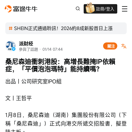
註冊/登入
迎新驚喜賞 股票/BTC等任你揀!
SHEIN正式通過聆訊！2026約8成新股首日上漲
派财经
關注
參與了話題
 · 
01/14 07:44
桑尼森迪衝刺港股：高增長難掩IP依賴
症，「平價泡泡瑪特」能持續嗎？
出品｜公司研究室IPO組
文｜王哲平
1月8日，桑尼森迪（湖南）集團股份有限公司（下
稱「桑尼森迪」）正式向港交所遞交招股書，擬登