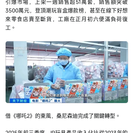
引爆市場，上架一週銷售超51萬套，銷售額突破
3500萬元，登頂潮玩盲盒爆款榜，甚至在線下好想
來零食店賣至斷貨，工廠在正月初六便滿負荷復
工。
借《哪吒2》的東風，桑尼森迪完成了關鍵轉型。
2025年前三季度，IP玩具產品收入佔比從2023年的