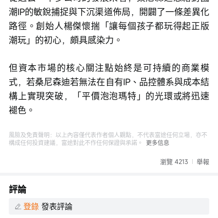
潮IP的敏銳捕捉與下沉渠道佈局，開闢了一條差異化
路徑。創始人楊傑懷揣「讓每個孩子都玩得起正版
潮玩」的初心，頗具感染力。
但資本市場的核心關注點始終是可持續的商業模
式，若桑尼森迪若無法在自有IP、品控體系與成本結
構上實現突破，「平價泡泡瑪特」的光環或將迅速
褪色。
風險及免責聲明：以上內容僅代表作者個人觀點，不代表富途任何立場，亦不
構成任何投資建議，富途對此不作任何保證與承諾。
更多信息
瀏覽 4213
舉報
評論
登錄
發表評論