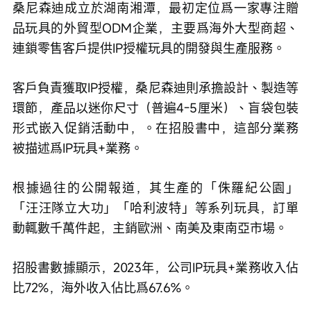
桑尼森迪成立於湖南湘潭，最初定位爲一家專注贈
品玩具的外貿型ODM企業，主要爲海外大型商超、
連鎖零售客戶提供IP授權玩具的開發與生產服務。
客戶負責獲取IP授權，桑尼森迪則承擔設計、製造等
環節，產品以迷你尺寸（普遍4-5厘米）、盲袋包裝
形式嵌入促銷活動中，。在招股書中，這部分業務
被描述爲IP玩具+業務。
根據過往的公開報道，其生產的「侏羅紀公園」
「汪汪隊立大功」「哈利波特」等系列玩具，訂單
動輒數千萬件起，主銷歐洲、南美及東南亞市場。
招股書數據顯示，2023年，公司IP玩具+業務收入佔
比72%，海外收入佔比爲67.6%。