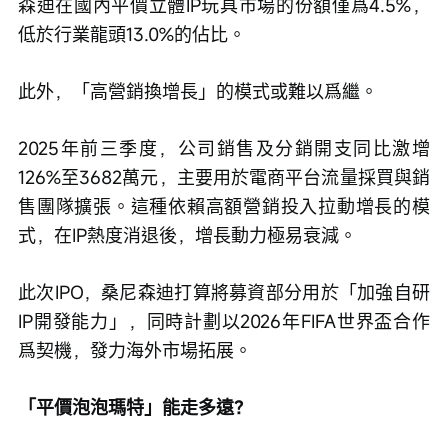
森迪在國內平價立體IP玩具市場的份額僅爲4.5%，
低於行業龍頭13.0%的佔比。
此外，「高營銷換增長」的模式或難以爲繼。
2025年前三季度，公司銷售及分銷開支同比激增
126%至3682萬元，主要用於電商平台流量採買與銷
售團隊擴張。這種依賴高額營銷投入拉動增長的模
式，在IP熱度消退後，增長動力極易衰減。
此次IPO，桑尼森迪打算將募資部分用於「加強自研
IP開發能力」，同時計劃以2026年FIFA世界盃合作
爲契機，發力海外市場拓展。
「平價泡泡瑪特」能走多遠？