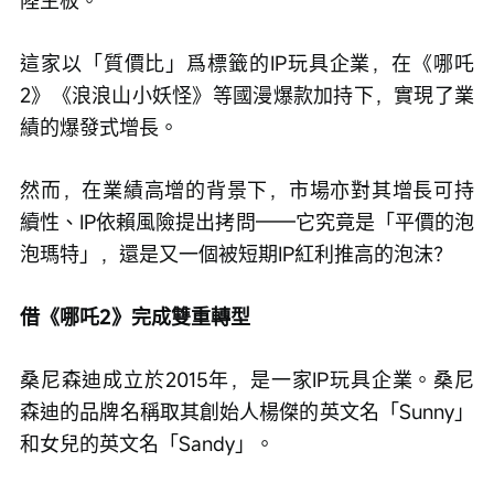
陸主板。
這家以「質價比」爲標籤的IP玩具企業，在《哪吒
2》《浪浪山小妖怪》等國漫爆款加持下，實現了業
績的爆發式增長。
然而，在業績高增的背景下，市場亦對其增長可持
續性、IP依賴風險提出拷問——它究竟是「平價的泡
泡瑪特」，還是又一個被短期IP紅利推高的泡沫？
借《哪吒2》完成雙重轉型
桑尼森迪成立於2015年，是一家IP玩具企業。桑尼
森迪的品牌名稱取其創始人楊傑的英文名「Sunny」
和女兒的英文名「Sandy」。