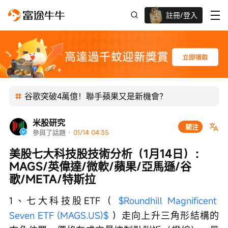
註冊/登入
迎新驚喜賞 股票/BTC等任你揀!
谷歌突破4萬億！聯手蘋果又是新機會？
米股研究
關注
參與了話題
 · 
01/14 04:35
美股七大科技股技術分析（1月14日）：
MAGS/英偉達/微軟/蘋果/亞馬遜/谷
歌/META/特斯拉
1、七大科技股ETF（ 
$Roundhill Magnificent 
Seven ETF (MAGS.US)$
 ）走向上升三角形結構的