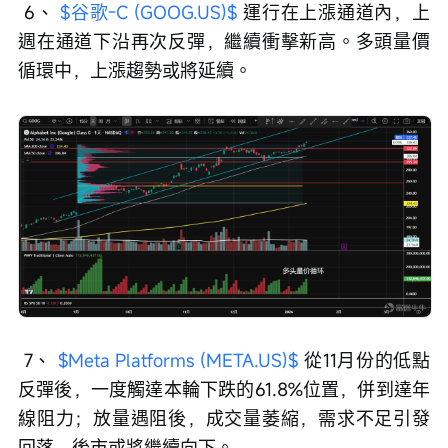
 6、 
$谷歌-C (GOOG.US)$
 運行在上漲通道內，上
週在通道下沿再次反彈，繼續衝擊新高。多頭量價
循環中，上漲趨勢或將延續。
 7、 
$Meta Platforms (META.US)$
 從11月份的低點
反彈後，一度觸達本輪下跌的61.8%位置，併到達年
線阻力；放量遇阻後，成交量萎縮，需求不足引發
回落，後市或將繼續向下。