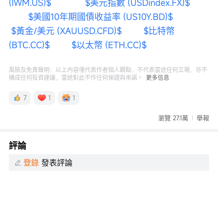
(IWM.US)$
$美元指數 (USDindex.FX)$
$美國10年期國債收益率 (US10Y.BD)$
$黃金/美元 (XAUUSD.CFD)$
$比特幣 
(BTC.CC)$
$以太幣 (ETH.CC)$
風險及免責聲明：以上內容僅代表作者個人觀點，不代表富途任何立場，亦不
構成任何投資建議，富途對此不作任何保證與承諾。
更多信息
7
1
1
瀏覽 27.1萬
舉報
評論
登錄
發表評論