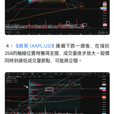
 4、 
$蘋果 (AAPL.US)$
 連續下跌一週後，在接近
258的軸線位置時獲得支撐，成交量逐步放大。股價
同時到達低成交量節點，可能將企穩。