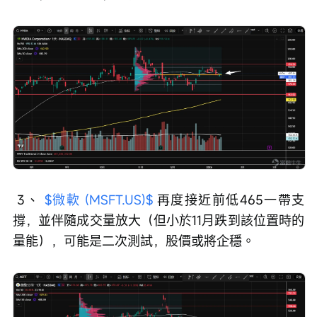
 3、 
$微軟 (MSFT.US)$
 再度接近前低465一帶支
撐，並伴隨成交量放大（但小於11月跌到該位置時的
量能），可能是二次測試，股價或將企穩。