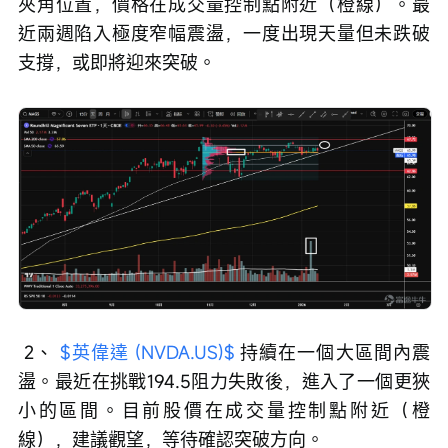
夾角位置，價格在成交量控制點附近（橙線）。最
近兩週陷入極度窄幅震盪，一度出現天量但未跌破
支撐，或即將迎來突破。
 2、 
$英偉達 (NVDA.US)$
 持續在一個大區間內震
盪。最近在挑戰194.5阻力失敗後，進入了一個更狹
小的區間。目前股價在成交量控制點附近（橙
線），建議觀望，等待確認突破方向。