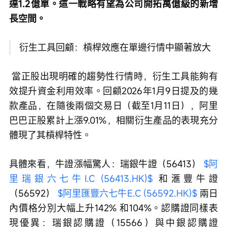
達1.2億單。這一戰略有望為公司開拓萬億級的新增
長空間。
 衍生工具回顧：槓桿效應在單邊行情中顯著放大
 當正股出現明確的趨勢性行情時，衍生工具能夠有
效提升資金利用效率。回顧2026年1月9日提及的幾
款產品，在隨後兩個交易日（截至1月11日），阿里
巴巴正股累計上漲9.01%，相關衍生產品的表現充分
體現了其槓桿特性。
具體來看，牛證漲幅驚人：瑞銀牛證（56413） 
$阿
里瑞銀六七牛I.C (56413.HK)$
 和滙豐牛證
（56592） 
$阿里匯豐六七牛E.C (56592.HK)$
 兩日
內價格分別大幅上升142% 和104%。認購證同樣表
現優異：瑞銀認購證（15566）與中銀認購證