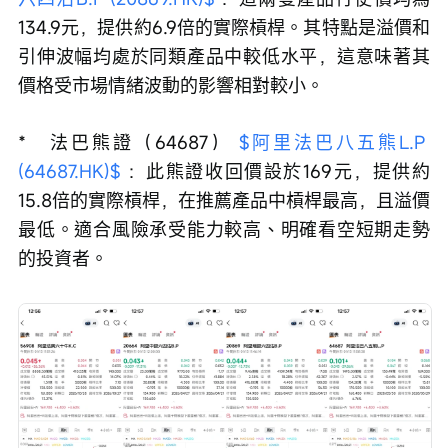
134.9元，提供約6.9倍的實際槓桿。其特點是溢價和
引伸波幅均處於同類產品中較低水平，這意味著其
價格受市場情緒波動的影響相對較小。
*   法巴熊證（64687） 
$阿里法巴八五熊L.P 
(64687.HK)$
 ：此熊證收回價設於169元，提供約
15.8倍的實際槓桿，在推薦產品中槓桿最高，且溢價
最低。適合風險承受能力較高、明確看空短期走勢
的投資者。