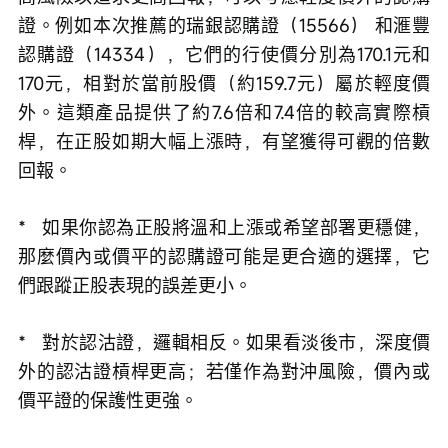
證。例如本次推薦的瑞銀認購證（15566） 和滙豐
認購證（14334），它們的行使價分別為170.1元和
170元，相對於當前股價（約159.7元）屬於輕度價
外。這類產品提供了約7.6倍和7.4倍的較高實際槓
桿，在正股如期大幅上漲時，有望獲得可觀的倍數
回報。
*   如果你認為正股將溫和上漲或希望部署更穩健，
那麼價內或價平的認購證可能是更合適的選擇，它
們跟蹤正股表現的誤差更小。
*   對於認沽證，邏輯相反。如果看淡後市，深度價
外的認沽證槓桿更高；若僅作為對沖風險，價內或
價平證的保護性更強。