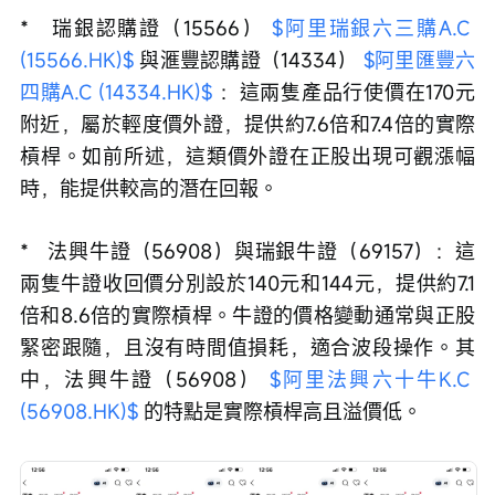
*   瑞銀認購證（15566） 
$阿里瑞銀六三購A.C 
(15566.HK)$
 與滙豐認購證（14334） 
$阿里匯豐六
四購A.C (14334.HK)$
 ：這兩隻產品行使價在170元
附近，屬於輕度價外證，提供約7.6倍和7.4倍的實際
槓桿。如前所述，這類價外證在正股出現可觀漲幅
時，能提供較高的潛在回報。
*   法興牛證（56908）與瑞銀牛證（69157）：這
兩隻牛證收回價分別設於140元和144元，提供約7.1
倍和8.6倍的實際槓桿。牛證的價格變動通常與正股
緊密跟隨，且沒有時間值損耗，適合波段操作。其
中，法興牛證（56908） 
$阿里法興六十牛K.C 
(56908.HK)$
 的特點是實際槓桿高且溢價低。