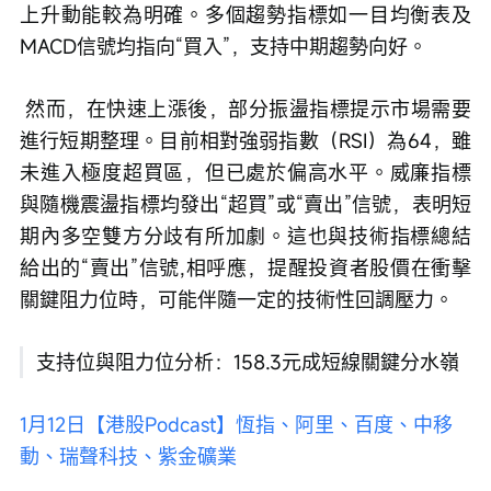
上升動能較為明確。多個趨勢指標如一目均衡表及
MACD信號均指向“買入”，支持中期趨勢向好。
 然而，在快速上漲後，部分振盪指標提示市場需要
進行短期整理。目前相對強弱指數（RSI）為64，雖
未進入極度超買區，但已處於偏高水平。威廉指標
與隨機震盪指標均發出“超買”或“賣出”信號，表明短
期內多空雙方分歧有所加劇。這也與技術指標總結
給出的“賣出”信號,相呼應，提醒投資者股價在衝擊
關鍵阻力位時，可能伴隨一定的技術性回調壓力。
支持位與阻力位分析：158.3元成短線關鍵分水嶺
1月12日【港股Podcast】恆指、阿里、百度、中移
動、瑞聲科技、紫金礦業