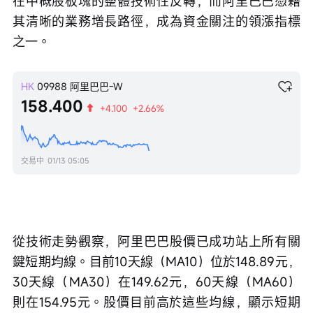
在中概股板塊的整體技術性反轉，而阿里巴巴憑藉
其清晰的業務增長路徑，成為資金關注的領漲指標
之一。
HK
09988
阿里巴巴-W
158.400
+4.100
+2.66%
交易中
01/13 05:05
從技術走勢觀察，阿里巴巴股價已成功站上所有關
鍵短期均線。目前10天線（MA10）位於148.89元，
30天線（MA30）在149.62元，60天線（MA60）
則在154.95元。股價目前高於這些均線，顯示短期