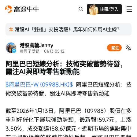
註冊/登入
迎新驚喜賞 股票/BTC等任你揀!
港股AI「雙雄」交投活躍！馬年如何佈局AI主線？
港股窩輪Jenny
關注
參與了話題
 · 
01/13 05:12
阿里巴巴短線分析：技術突破蓄勢待發，
關注AI與即時零售新動能
$阿里巴巴-W (09988.HK)$
  阿里巴巴短線分析：技
術突破蓄勢待發，關注AI與即時零售新動能
截至2026年1月13日，阿里巴巴（09988）股價在多
重利好催化下展現強勁勢頭，最新報159.7元，上漲
3.50%，成交額達158.67億元。近期市場的焦點集中