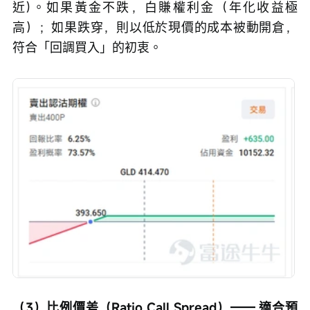
近)。如果黃金不跌，白賺權利金（年化收益極
高）；如果跌穿，則以低於現價的成本被動開倉，
符合「回調買入」的初衷。
（3）比例價差（Ratio Call Spread）—— 適合預