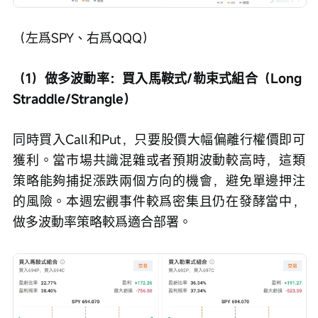
（左爲SPY、右爲QQQ）
（1）做多波動率：買入馬鞍式/勒束式組合（Long 
Straddle/Strangle）
同時買入Call和Put，只要股價大幅偏離行權價即可
獲利。當市場共識混雜或者預期波動較高時，這類
策略能夠捕捉漲跌兩個方向的機會，避免單邊押注
的風險。本週宏觀事件較爲密集且仍在發酵當中，
做多波動率策略較爲適合部署。