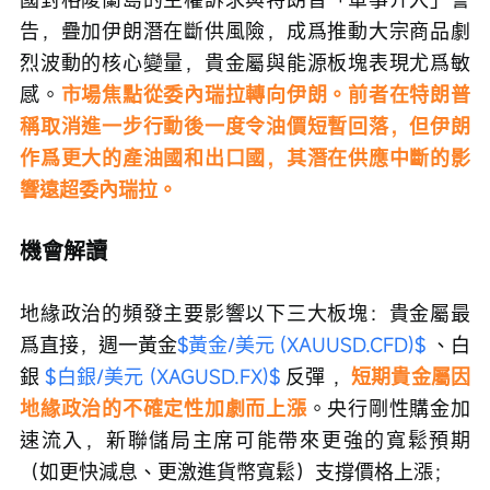
告，疊加伊朗潛在斷供風險，成爲推動大宗商品劇
烈波動的核心變量，貴金屬與能源板塊表現尤爲敏
感。
市場焦點從委內瑞拉轉向伊朗。前者在特朗普
稱取消進一步行動後一度令油價短暫回落，但伊朗
作爲更大的產油國和出口國，其潛在供應中斷的影
響遠超委內瑞拉。
機會解讀
地緣政治的頻發主要影響以下三大板塊：貴金屬最
爲直接，週一黃金
$黃金/美元 (XAUUSD.CFD)$
 、白
銀 
$白銀/美元 (XAGUSD.FX)$
 反彈 ，
短期貴金屬因
地緣政治的不確定性加劇而上漲
。央行剛性購金加
速流入，新聯儲局主席可能帶來更強的寬鬆預期
（如更快減息、更激進貨幣寬鬆）支撐價格上漲；