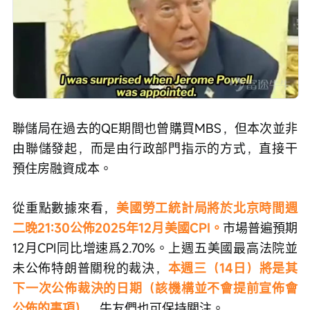
聯儲局在過去的QE期間也曾購買MBS，但本次並非
由聯儲發起，而是由行政部門指示的方式，直接干
預住房融資成本。
從重點數據來看，
美國勞工統計局將於北京時間週
二晚21:30公佈2025年12月美國CPI。
市場普遍預期
12月CPI同比增速爲2.70%。上週五美國最高法院並
未公佈特朗普關稅的裁決，
本週三（14日）將是其
下一次公佈裁決的日期（該機構並不會提前宣佈會
公佈的事項），
牛友們也可保持關注。