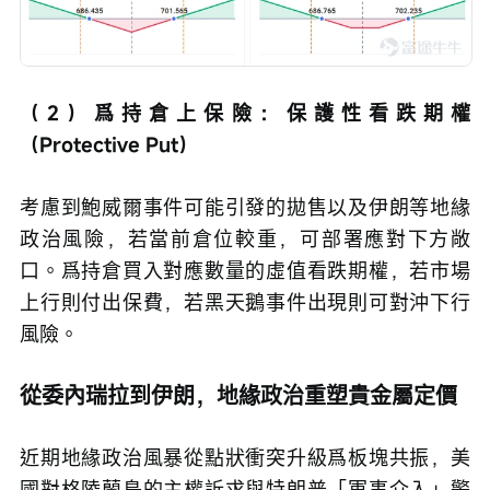
（2）爲持倉上保險：保護性看跌期權
（Protective Put）
考慮到鮑威爾事件可能引發的拋售以及伊朗等地緣
政治風險，若當前倉位較重，可部署應對下方敞
口。爲持倉買入對應數量的虛值看跌期權，若市場
上行則付出保費，若黑天鵝事件出現則可對沖下行
風險。
從委內瑞拉到伊朗，地緣政治重塑貴金屬定價
近期地緣政治風暴從點狀衝突升級爲板塊共振，美
國對格陵蘭島的主權訴求與特朗普「軍事介入」警