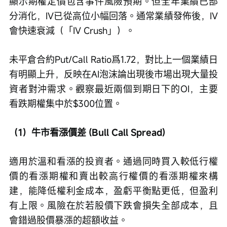
顯示期權定價包含事件風險預期。但全年業績已部
分消化，IV已從高位小幅回落。通常業績發佈後，IV
會快速衰減（「IV Crush」）。
未平倉合約Put/Call Ratio爲1.72，對比上一個業績日
有明顯上升，反映在AI泡沫論出現後市場出現大量投
資者對沖需求。觀察最近兩個到期日下的OI，主要
看跌期權集中於$300位置。
（1）牛市看漲價差 (Bull Call Spread)
適用於溫和看漲的投資者。通過同時買入較低行權
價的看漲期權和賣出較高行權價的看漲期權來構
建，能降低權利金成本，盈虧平衡點更低，但盈利
有上限。風險在於若股價下跌會損失全部成本，且
會錯過股價暴漲的超額收益。