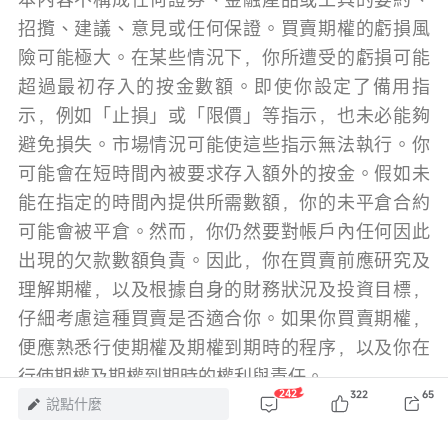
招攬、建議、意見或任何保證。買賣期權的虧損風
險可能極大。在某些情況下，你所遭受的虧損可能
超過最初存入的按金數額。即使你設定了備用指
示，例如「止損」或「限價」等指示，也未必能夠
避免損失。市場情況可能使這些指示無法執行。你
可能會在短時間內被要求存入額外的按金。假如未
能在指定的時間內提供所需數額，你的未平倉合約
可能會被平倉。然而，你仍然要對帳戶內任何因此
出現的欠款數額負責。因此，你在買賣前應研究及
理解期權，以及根據自身的財務狀況及投資目標，
仔細考慮這種買賣是否適合你。如果你買賣期權，
便應熟悉行使期權及期權到期時的程序，以及你在
行使期權及期權到期時的權利與責任。
242
322
65
說點什麼
風險及免責聲明：以上內容僅代表作者個人觀點，不代表富途任何立場，亦不
構成任何投資建議，富途對此不作任何保證與承諾。
更多信息