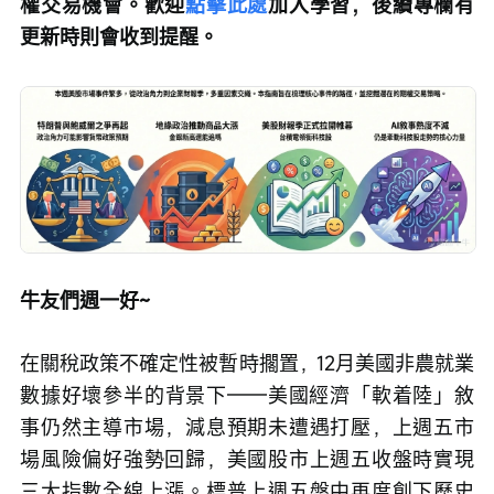
權交易機會。歡迎
點擊此處
加入學習，後續專欄有
更新時則會收到提醒。
牛友們週一好~
在關稅政策不確定性被暫時擱置，12月美國非農就業
數據好壞參半的背景下——美國經濟「軟着陸」敘
事仍然主導市場，減息預期未遭遇打壓，上週五市
場風險偏好強勢回歸，美國股市上週五收盤時實現
三大指數全線上漲。標普上週五盤中再度創下歷史