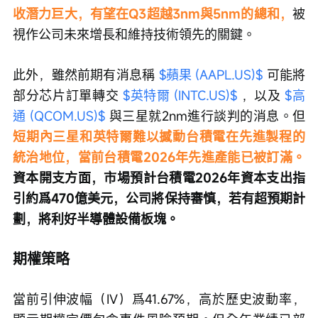
收潛力巨大，有望在Q3超越3nm與5nm的總和，
被
視作公司未來增長和維持技術領先的關鍵。
此外，雖然前期有消息稱 
$蘋果 (AAPL.US)$
 可能將
部分芯片訂單轉交 
$英特爾 (INTC.US)$
 ，以及 
$高
通 (QCOM.US)$
 與三星就2nm進行談判的消息。但
短期內三星和英特爾難以撼動台積電在先進製程的
統治地位，當前台積電2026年先進產能已被訂滿。
資本開支方面，市場預計台積電2026年資本支出指
引約爲470億美元，公司將保持審慎，若有超預期計
劃，將利好半導體設備板塊。
期權策略
當前引伸波幅（IV）爲41.67%，高於歷史波動率，