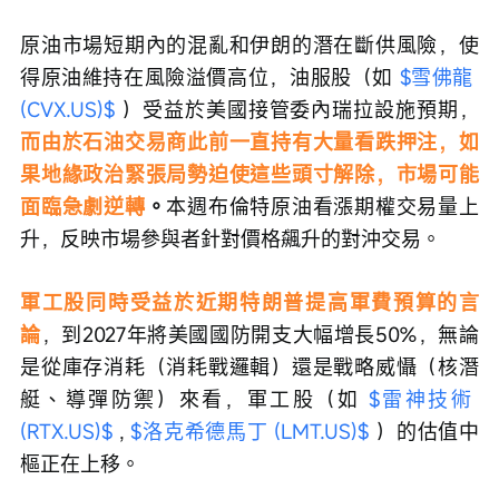
原油市場短期內的混亂和伊朗的潛在斷供風險，使
得原油維持在風險溢價高位，油服股（如 
$雪佛龍 
(CVX.US)$
 ）受益於美國接管委內瑞拉設施預期，
而由於石油交易商此前一直持有大量看跌押注，如
果地緣政治緊張局勢迫使這些頭寸解除，市場可能
面臨急劇逆轉
。
本週布倫特原油看漲期權交易量上
升，反映市場參與者針對價格飆升的對沖交易。
軍工股同時受益於近期特朗普提高軍費預算的言
論
，到2027年將美國國防開支大幅增長50%，無論
是從庫存消耗（消耗戰邏輯）還是戰略威懾（核潛
艇、導彈防禦）來看，軍工股（如 
$雷神技術 
(RTX.US)$
 , 
$洛克希德馬丁 (LMT.US)$
 ）的估值中
樞正在上移。