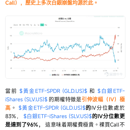
Call），歷史上多次白銀崩盤均源於此。
當前 
$黃金ETF-SPDR (GLD.US)$
 和 
$白銀ETF-
iShares (SLV.US)$
 的期權特徵是
引伸波幅（IV）極
高
。 
$黃金ETF-SPDR (GLD.US)$
的
IV分位數處於
83%， 
$白銀ETF-iShares (SLV.US)$
的IV分位數更
是達到了96%，
 這意味着期權費極貴。裸買Call不