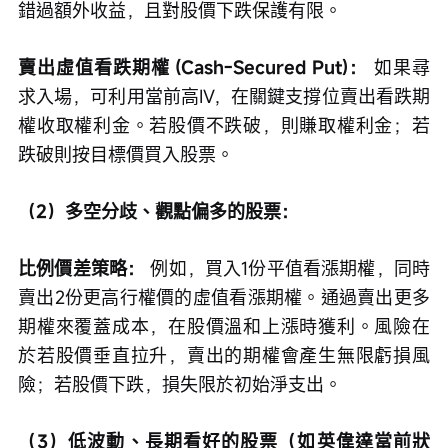
錯過額外收益，且對股價下跌保護有限。
賣出虛值看跌期權 (Cash-Secured Put)：
 如果尋
求入場，可利用當前高IV，在關鍵支撐位賣出看跌期
權收取權利金。若股價不跌破，則賺取權利金；若
跌破則按目標價買入股票。
（2）多空分歧、觀點偏多的股票：
比例價差策略：
 例如，買入1份平值看漲期權，同時
賣出2份更高行權價的虛值看漲期權。通過賣出更多
期權來覆蓋成本，在股價溫和上漲時獲利。風險在
於若股價垂直拉升，賣出的期權會產生無限虧損風
險；若股價下跌，損失限於初始淨支出。
（3）低波動、長期看好的股票（如英偉達當前狀