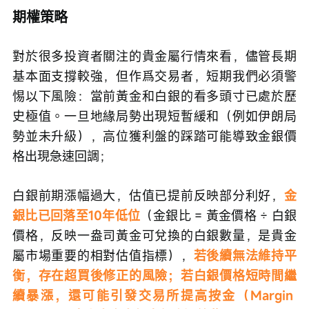
期權策略
對於很多投資者關注的貴金屬行情來看，儘管長期
基本面支撐較強，但作爲交易者，短期我們必須警
惕以下風險：當前黃金和白銀的看多頭寸已處於歷
史極值。一旦地緣局勢出現短暫緩和（例如伊朗局
勢並未升級），高位獲利盤的踩踏可能導致金銀價
格出現急速回調；
白銀前期漲幅過大，估值已提前反映部分利好，
金
銀比已回落至10年低位
（金銀比 = 黃金價格 ÷ 白銀
價格，反映一盎司黃金可兌換的白銀數量，是貴金
屬市場重要的相對估值指標），
若後續無法維持平
衡，存在超買後修正的風險；若白銀價格短時間繼
續暴漲，還可能引發交易所提高按金（Margin 