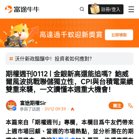
註冊/登入
迎新驚喜賞 股票/BTC等任你揀!
沃什新政醞釀中！投資者如何應對？
期權週刊0112 | 金銀新高還能追嗎？鮑威
爾風波挑戰聯儲獨立性，CPI與台積電業績
雙重來襲，一文讀懂本週重大機會！
富途期權Sir
關注
參與了話題
 · 
01/12 09:39
 · 
本篇來自「期權週刊」專欄，本欄目爲牛友們帶來
上週市場回顧、當週的市場熱點，並分析潛在的期