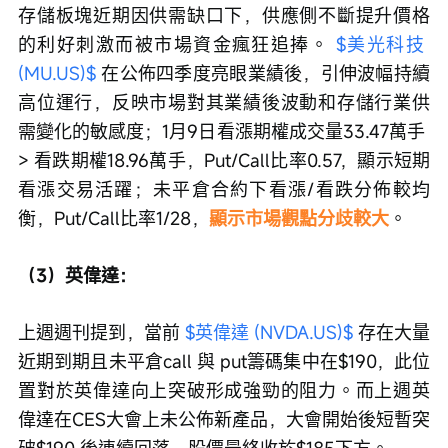
存儲板塊近期因供需缺口下，供應側不斷提升價格
的利好刺激而被市場資金瘋狂追捧。 
$美光科技 
(MU.US)$
 在公佈四季度亮眼業績後，引伸波幅持續
高位運行，反映市場對其業績後波動和存儲行業供
需變化的敏感度；1月9日看漲期權成交量33.47萬手 
> 看跌期權18.96萬手，Put/Call比率0.57，顯示短期
看漲交易活躍；未平倉合約下看漲/看跌分佈較均
衡，Put/Call比率1/28，
顯示市場觀點分歧較大
。
（3）英偉達：
上週週刊提到，當前 
$英偉達 (NVDA.US)$
 存在大量
近期到期且未平倉call 與 put籌碼集中在$190，此位
置對於英偉達向上突破形成強勁的阻力。而上週英
偉達在CES大會上未公佈新產品，大會開始後短暫突
破$190 後連續回落，股價最終收於$185下方。