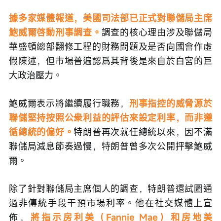
據多家媒體報道，美國司法部已正式對聯儲局主席
鮑威爾啓動刑事調查。
調查的核心理由涉及聯儲局
華盛頓總部翻修工程的財務問題及是否向國會作虛
假陳述，但市場普遍認爲其背後是來自於白宮的巨
大政治壓力。
鮑威爾表示將繼續履行職務，
刑事指控的威脅源於
聯儲堅持按照公衆利益的評估來設定利率，而非遵
循總統的偏好。
特朗普再次就任總統以來，因不滿
聯儲局減息節奏過慢，特朗普曾多次公開抨擊鮑威
爾。
除了針對聯儲局主席個人的調查，特朗普還試圖通
過非傳統手段干預市場利率。他在社交媒體上宣
佈，
將指示房利美（Fannie Mae）和房地美