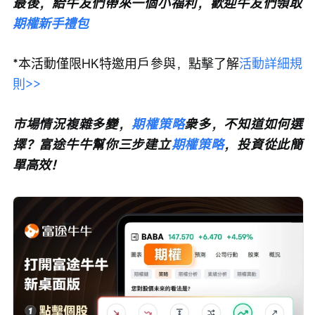
最後，給牛友們帶來一個小福利，歡迎牛友們領取
期權新手禮包
*本活動僅限HK特邀用戶參與，點擊了解
活動詳細規
則>>
市場情況複雜多變，
期權策略
衆多，不知道如何選
擇？富途牛牛幫你三步建立
期權策略
，投資從此簡
單高效！