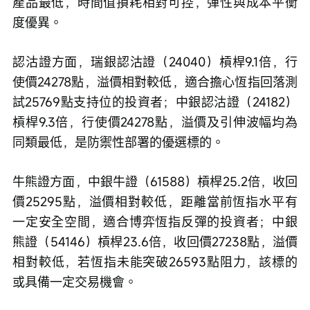
產品最低，時間值損耗相對可控，彈性與成本平衡
度優異。
認沽證方面，瑞銀認沽證（24040）槓桿9.1倍，行
使價24278點，溢價相對較低，適合擔心恆指回落測
試25769點支持位的投資者；中銀認沽證（24182）
槓桿9.3倍，行使價24278點，溢價及引伸波幅均為
同類最低，是防禦性部署的優選標的。
牛熊證方面，中銀牛證（61588）槓桿25.2倍，收回
價25295點，溢價相對較低，距離當前恆指水平有
一定安全空間，適合博弈恆指反彈的投資者；中銀
熊證（54146）槓桿23.6倍，收回價27238點，溢價
相對較低，若恆指未能突破26593點阻力，該標的
或具備一定交易機會。