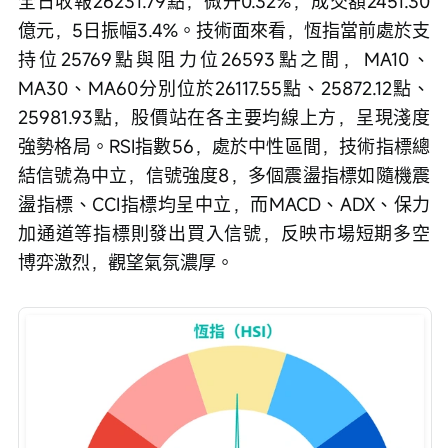
全日收報26231.79點，微升0.32%，成交額2451.30
億元，5日振幅3.4%。技術面來看，恆指當前處於支
持位25769點與阻力位26593點之間，MA10、
MA30、MA60分別位於26117.55點、25872.12點、
25981.93點，股價站在各主要均線上方，呈現淺度
強勢格局。RSI指數56，處於中性區間，技術指標總
結信號為中立，信號強度8，多個震盪指標如隨機震
盪指標、CCI指標均呈中立，而MACD、ADX、保力
加通道等指標則發出買入信號，反映市場短期多空
博弈激烈，觀望氣氛濃厚。