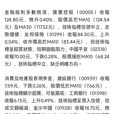
金融股則多數微漲，匯豐控股（00005）收報
124.80元，微升0.40%，股價高於MA10（124.54
元）及MA30（117.32元），技術指標信號中立，走
勢穩健；友邦保險（01299）收報84.30元，上升
0.54%，收市價高於MA10（83.44元），但技術指
標呈超買狀態，短期面臨阻力；中國平安（02318）
收報70.00元，下跌0.28%，股價接近MA10（68.24
元），技術指標中立，缺乏明確方向。
消費及地產股表現參差，建設銀行（00939）收報
7.59元，下跌0.26%，股價低於MA10（7.66元），
技術指標顯示超賣，可能築底；工商銀行（01398）
收報6.13元，上升0.49%，技術指標呈買入信號，但
成交額縮減；金沙中國（01928）收報18.75元，微