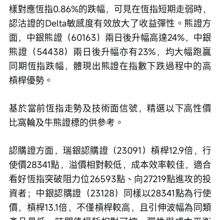
樣對應恆指0.86%的跌幅，可見在恆指短期走弱時，
認沽證的Delta敏感度有效放大了收益彈性。熊證方
面，中銀熊證（60163）兩日後升幅高達24%，中銀
熊證（54438）兩日後升幅亦有23%，均大幅跑贏
同期恆指跌幅，體現出熊證在指數下跌過程中的高
槓桿優勢。
基於當前恆指走勢及技術面信號，精選以下高性價
比窩輪及牛熊證標的供參考。
認購證方面，瑞銀認購證（23091）槓桿12.9倍，行
使價28341點，溢價相對較低，成本效率較佳，適合
看好恆指突破阻力位26593點、向27219點進攻的投
資者；中銀認購證（23128）同樣以28341點為行使
價，槓桿13.1倍，不僅槓桿較高，且引伸波幅為同類