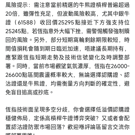
風險提示：需注意當前精選的牛熊證槓桿普遍超過
20倍，雖彈性充足，但波動風險較高，尤其中銀牛
證（61588）收回價25295點接近下方強支持位
25245點，若恆指意外大幅下挫，需警惕觸發強制贖
回的風險。另外，部分短期窩輪剩餘期限較短，時
間值損耗會隨到期日臨近加速，唔建議長期持有，
應緊跟恆指短期走勢及技術信號變化及時調整部
署。同時，當前市場觀望氣氛濃厚，恆指在26000-
26600點區間震盪概率較大，無論選擇認購證、認
沽證還是牛熊證，均需衡量方向判斷的確定性，避
免盲目追高或抄底。
恆指技術面呈現多空分歧，你會選擇低溢價認購證
穩健佈局，定係高槓桿牛證博弈突破？又或者會配
置認沽證防禦市場回落？歡迎喺評論區留言交流你