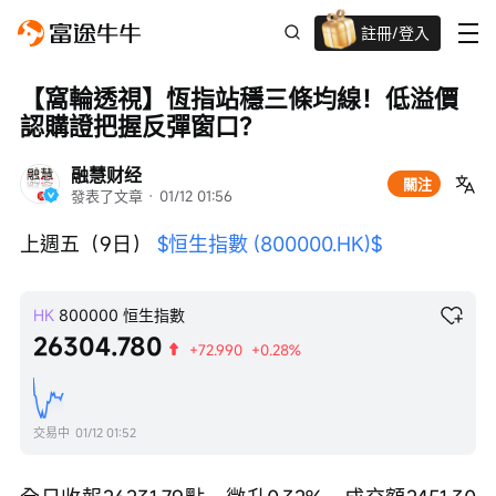
註冊/登入
迎新驚喜賞 股票/BTC等任你揀!
【窩輪透視】恆指站穩三條均線！低溢價
認購證把握反彈窗口？
融慧财经
關注
發表了文章
 · 
01/12 01:56
上週五（9日） 
$恒生指數 (800000.HK)$
HK
800000
恒生指數
26304.780
+72.990
+0.28%
交易中
01/12 01:52