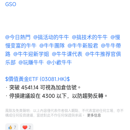
GSO 
@今日熱門 
@搞活动的牛牛 
@搞技术的牛牛 
@慢
慢变富的牛牛 
@牛牛團隊 
@牛牛新股君 
@牛牛帶
路 
@牛牛迎新学姐 
@牛牛课代表 
@牛牛推荐官俱
乐部 
@玩賺牛牛 
@小歡牛牛 
$價值黃金ETF (03081.HK)$
· 突破 4541.14 可視為加倉信號。
· 停損建議設在 4300 以下，以防趨勢反轉。
風險及免責聲明：以上內容僅代表作者個人觀點，不代表富途任何立場，亦不
構成任何投資建議，富途對此不作任何保證與承諾。
更多信息
7
2