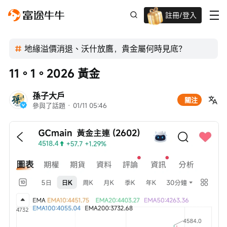
註冊/登入
新客限時
高達過千蚊獎賞
地緣溢價消退、沃什放鷹，貴金屬何時見底？
11。1。2026 黃金
孫子大戶
關注
參與了話題
 · 
01/11 05:46