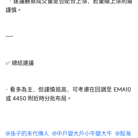
  · 建議觀察成交量是否配合上漲，若量縮上漲則需
謹慎。
---
✅ 總結建議
· 看多為主，但謹慎追高，可考慮在回調至 EMA10 
或 4450 附近時分批布局。
@孫子的末代傳人 
@中戶變大戶小牛變大牛 
@股海